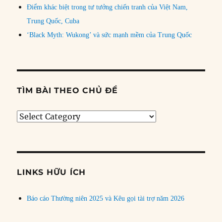
Điểm khác biệt trong tư tưởng chiến tranh của Việt Nam,
Trung Quốc, Cuba
‘Black Myth: Wukong’ và sức mạnh mềm của Trung Quốc
TÌM BÀI THEO CHỦ ĐỀ
Tìm
bài
theo
chủ
đề
LINKS HỮU ÍCH
Báo cáo Thường niên 2025 và Kêu gọi tài trợ năm 2026