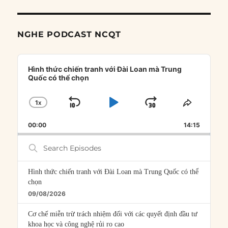
NGHE PODCAST NCQT
Audio
Player
Hình thức chiến tranh với Đài Loan mà Trung
Quốc có thể chọn
1
X
SKIP
PLAY
JUMP
CHANGE
SHARE
PLAYBACK
THIS
BACKWARD
PAUSE
FORWARD
00:00
RATE
14:15
EPISOD
Search
Episodes
Hình thức chiến tranh với Đài Loan mà Trung Quốc có thể
chọn
09/08/2026
Cơ chế miễn trừ trách nhiệm đối với các quyết định đầu tư
khoa học và công nghệ rủi ro cao