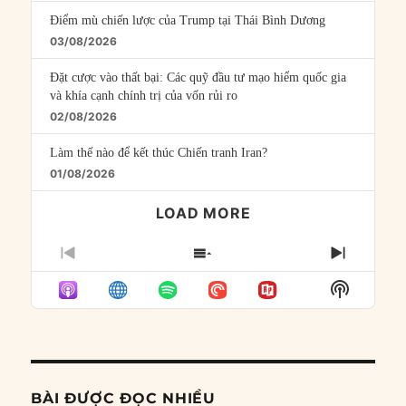
Điểm mù chiến lược của Trump tại Thái Bình Dương
03/08/2026
Đặt cược vào thất bại: Các quỹ đầu tư mạo hiểm quốc gia
và khía cạnh chính trị của vốn rủi ro
02/08/2026
Làm thế nào để kết thúc Chiến tranh Iran?
01/08/2026
LOAD MORE
PREVIOUS
SHOW
NEXT
EPISODE
EPISODES
EPISO
Show
LIST
Podcast
Informat
BÀI ĐƯỢC ĐỌC NHIỀU