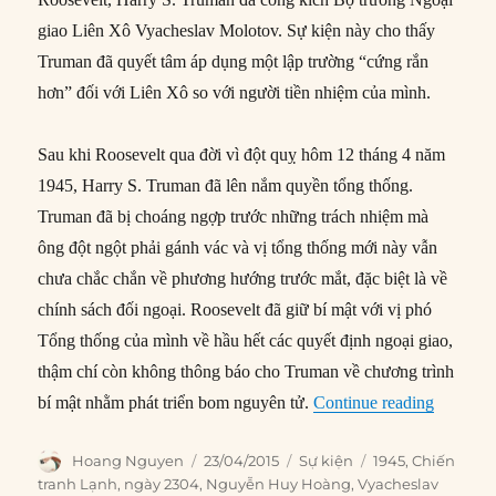
giao Liên Xô Vyacheslav Molotov. Sự kiện này cho thấy
Truman đã quyết tâm áp dụng một lập trường “cứng rắn
hơn” đối với Liên Xô so với người tiền nhiệm của mình.
Sau khi Roosevelt qua đời vì đột quỵ hôm 12 tháng 4 năm
1945, Harry S. Truman đã lên nắm quyền tổng thống.
Truman đã bị choáng ngợp trước những trách nhiệm mà
ông đột ngột phải gánh vác và vị tổng thống mới này vẫn
chưa chắc chắn về phương hướng trước mắt, đặc biệt là về
chính sách đối ngoại. Roosevelt đã giữ bí mật với vị phó
Tổng thống của mình về hầu hết các quyết định ngoại giao,
thậm chí còn không thông báo cho Truman về chương trình
“23/04/
bí mật nhằm phát triển bom nguyên tử.
Continue reading
Author
Posted
Categories
Tags
Hoang Nguyen
23/04/2015
Sự kiện
1945
,
Chiến
on
tranh Lạnh
,
ngày 2304
,
Nguyễn Huy Hoàng
,
Vyacheslav