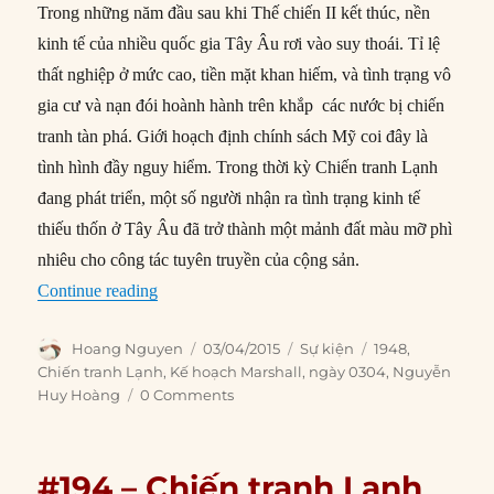
Trong những năm đầu sau khi Thế chiến II kết thúc, nền
kinh tế của nhiều quốc gia Tây Âu rơi vào suy thoái. Tỉ lệ
thất nghiệp ở mức cao, tiền mặt khan hiếm, và tình trạng vô
gia cư và nạn đói hoành hành trên khắp các nước bị chiến
tranh tàn phá. Giới hoạch định chính sách Mỹ coi đây là
tình hình đầy nguy hiểm. Trong thời kỳ Chiến tranh Lạnh
đang phát triển, một số người nhận ra tình trạng kinh tế
thiếu thốn ở Tây Âu đã trở thành một mảnh đất màu mỡ phì
nhiêu cho công tác tuyên truyền của cộng sản.
“03/04/1948: Kế hoạch Marshall được thông qu
Continue reading
Author
Posted
Categories
Tags
Hoang Nguyen
03/04/2015
Sự kiện
1948
,
on
Chiến tranh Lạnh
,
Kế hoạch Marshall
,
ngày 0304
,
Nguyễn
Huy Hoàng
0 Comments
#194 – Chiến tranh Lạnh