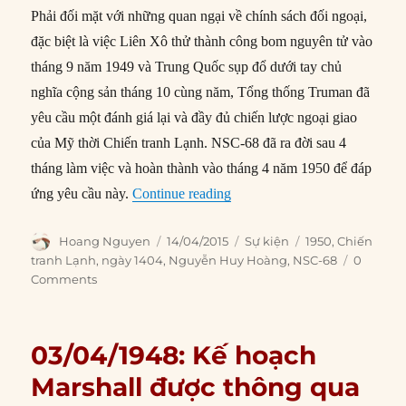
Phải đối mặt với những quan ngại về chính sách đối ngoại,
đặc biệt là việc Liên Xô thử thành công bom nguyên tử vào
tháng 9 năm 1949 và Trung Quốc sụp đổ dưới tay chủ
nghĩa cộng sản tháng 10 cùng năm, Tổng thống Truman đã
yêu cầu một đánh giá lại và đầy đủ chiến lược ngoại giao
của Mỹ thời Chiến tranh Lạnh. NSC-68 đã ra đời sau 4
tháng làm việc và hoàn thành vào tháng 4 năm 1950 để đáp
“14/04/1950: Nền tảng Chính 
ứng yêu cầu này.
Continue reading
Author
Posted
Categories
Tags
Hoang Nguyen
14/04/2015
Sự kiện
1950
,
Chiến
on
tranh Lạnh
,
ngày 1404
,
Nguyễn Huy Hoàng
,
NSC-68
0
Comments
03/04/1948: Kế hoạch
Marshall được thông qua