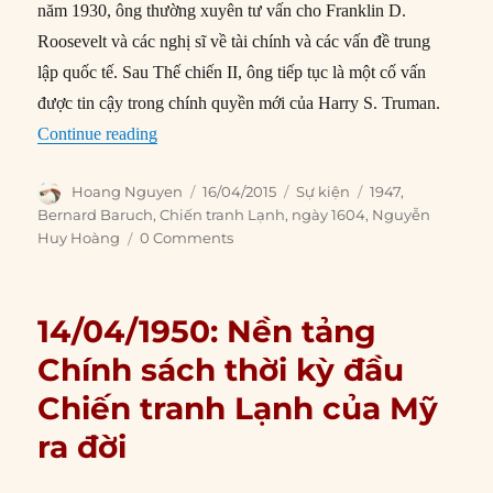
năm 1930, ông thường xuyên tư vấn cho Franklin D.
Roosevelt và các nghị sĩ về tài chính và các vấn đề trung
lập quốc tế. Sau Thế chiến II, ông tiếp tục là một cố vấn
được tin cậy trong chính quyền mới của Harry S. Truman.
“16/04/1947: Thuật ngữ “Chiến tranh Lạnh” ra 
Continue reading
Author
Posted
Categories
Tags
Hoang Nguyen
16/04/2015
Sự kiện
1947
,
on
Bernard Baruch
,
Chiến tranh Lạnh
,
ngày 1604
,
Nguyễn
Huy Hoàng
0 Comments
14/04/1950: Nền tảng
Chính sách thời kỳ đầu
Chiến tranh Lạnh của Mỹ
ra đời