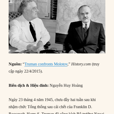
Nguồn:
“
Truman confronts Molotov
,”
History.com
(truy
cập ngày 22/4/2015).
Biên dịch & Hiệu đính:
Nguyễn Huy Hoàng
Ngày 23 tháng 4 năm 1945, chưa đầy hai tuần sau khi
nhậm chức Tổng thống sau cái chết của Franklin D.
Roosevelt, Harry S. Truman đã công kích Bộ trưởng Ngoại