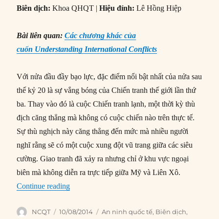
Biên dịch:
Khoa QHQT |
Hiệu đính:
Lê Hồng Hiệp
Bài liên quan:
Các chương khác của
cuốn Understanding International Conflicts
Với nửa đầu đầy bạo lực, đặc điểm nổi bật nhất của nửa sau
thế kỷ 20 là sự vắng bóng của Chiến tranh thế giới lần thứ
ba. Thay vào đó là cuộc Chiến tranh lạnh, một thời kỳ thù
địch căng thẳng mà không có cuộc chiến nào trên thực tế.
Sự thù nghịch này căng thẳng đến mức mà nhiều người
nghĩ rằng sẽ có một cuộc xung đột vũ trang giữa các siêu
cường. Giao tranh đã xảy ra nhưng chỉ ở khu vực ngoại
biên mà không diễn ra trực tiếp giữa Mỹ và Liên Xô.
“#194 – Chiến tranh Lạnh trong lịch sử xung độ
Continue reading
Author
Posted
Categories
NCQT
10/08/2014
An ninh quốc tế
,
Biên dịch
,