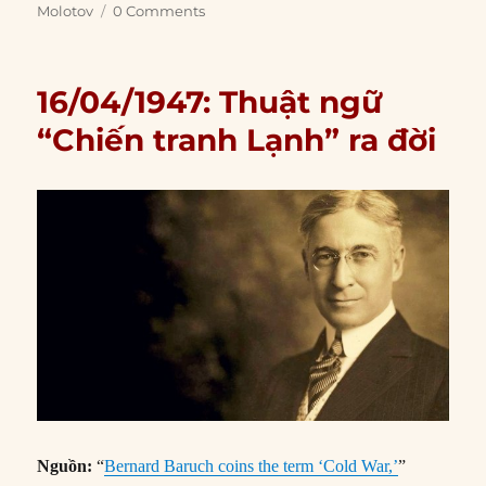
Molotov
0 Comments
16/04/1947: Thuật ngữ
“Chiến tranh Lạnh” ra đời
Nguồn:
“
Bernard Baruch coins the term ‘Cold War,’
”