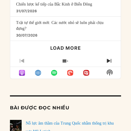
Chiến lược kế tiếp của Bắc Kinh ở Biển Đông
31/07/2026
Trật tự thế giới mới: Các nước nhỏ sẽ luôn phải chịu
đựng?
30/07/2026
LOAD MORE
PREVIOUS
SHOW
NEXT
EPISODE
EPISODES
EPISO
Show
LIST
Podcast
Informat
BÀI ĐƯỢC ĐỌC NHIỀU
Nỗ lực âm thầm của Trung Quốc nhằm thống trị khu