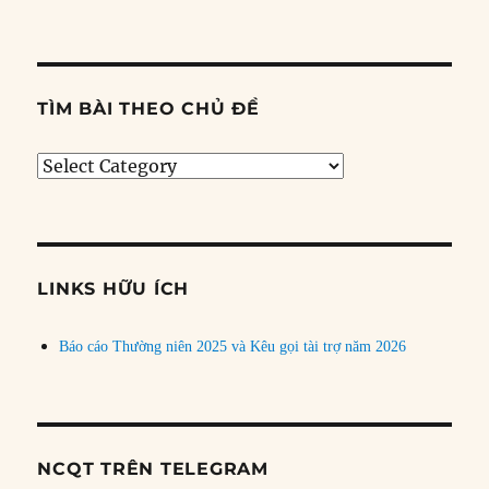
TÌM BÀI THEO CHỦ ĐỀ
Tìm
bài
theo
chủ
đề
LINKS HỮU ÍCH
Báo cáo Thường niên 2025 và Kêu gọi tài trợ năm 2026
NCQT TRÊN TELEGRAM