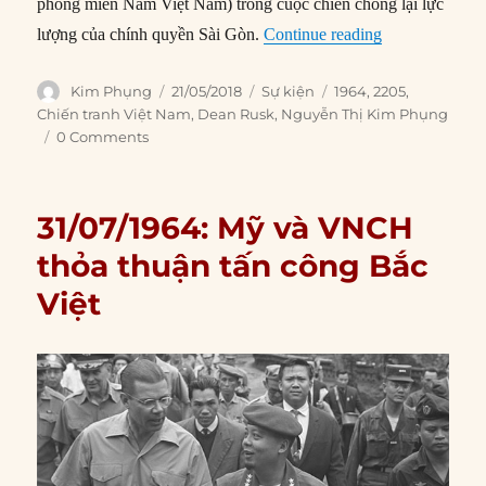
phóng miền Nam Việt Nam) trong cuộc chiến chống lại lực
“22/05/1964: N
lượng của chính quyền Sài Gòn.
Continue reading
Author
Posted
Categories
Tags
Kim Phụng
21/05/2018
Sự kiện
1964
,
2205
,
on
Chiến tranh Việt Nam
,
Dean Rusk
,
Nguyễn Thị Kim Phụng
0 Comments
31/07/1964: Mỹ và VNCH
thỏa thuận tấn công Bắc
Việt