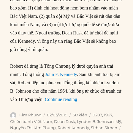
bao gồm (1) đình chỉ hoạt động ném bom nhắm vào miền
Bắc Việt Nam, (2) quân đội Mỹ và Bắc Việt sẽ rút dần dần
khỏi miền Nam, và (3) một lực lượng quốc tế sẽ được đưa
vào thay thế. Ngoại trưởng Dean Rusk đã từ chối đề nghị
của Kennedy, vì ông này tin rằng Bắc Việt sẽ không bao
giờ đồng ý rút quân.
Robert đã từng là Tổng Chưởng lý dưới quyền anh trai
mình, Tổng thống
John F. Kennedy
. Sau khi anh trai bị ám
sát, Robert tiếp tục phục vụ Tổng thống kế nhiệm Lyndon
B. Johnson cho đến năm 1964, khi ông từ chức để tranh cử
“02/03/1967: Robert Kennedy
vào Thượng viện.
Continue reading
Author
Posted
Categories
Tags
Kim Phụng
02/03/2019
Sự kiện
0203
,
1967
,
on
Chiến tranh Việt Nam
,
Dean Rusk
,
Lyndon B. Johnson
,
Mỹ
,
Nguyễn Thị Kim Phụng
,
Robert Kennedy
,
Sirhan Sirhan