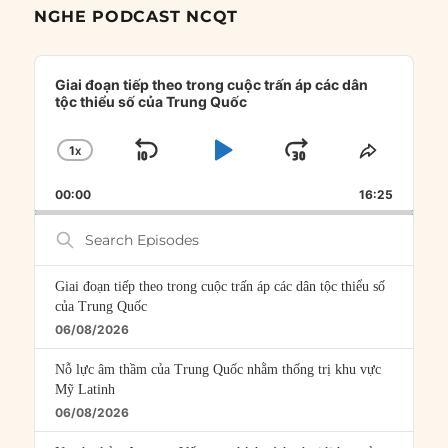
NGHE PODCAST NCQT
Audio
Player
Giai đoạn tiếp theo trong cuộc trấn áp các dân
tộc thiểu số của Trung Quốc
1
X
SKIP
PLAY
JUMP
CHANGE
SHARE
PLAYBACK
THIS
BACKWARD
PAUSE
FORWARD
00:00
RATE
16:25
EPISOD
Search
Episodes
Giai đoạn tiếp theo trong cuộc trấn áp các dân tộc thiểu số
của Trung Quốc
06/08/2026
Nỗ lực âm thầm của Trung Quốc nhằm thống trị khu vực
Mỹ Latinh
06/08/2026