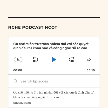
NGHE PODCAST NCQT
Audio
Player
Cơ chế miễn trừ trách nhiệm đối với các quyết
định đầu tư khoa học và công nghệ rủi ro cao
1
X
SKIP
PLAY
JUMP
CHANGE
SHARE
PLAYBACK
THIS
BACKWARD
PAUSE
FORWARD
00:00
RATE
55:10
EPISOD
Search
Episodes
Cơ chế miễn trừ trách nhiệm đối với các quyết định đầu tư
khoa học và công nghệ rủi ro cao
08/08/2026