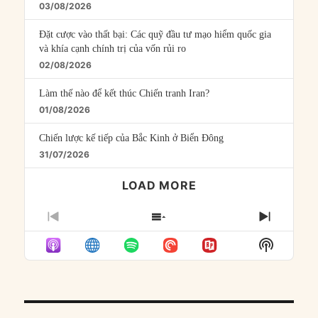
03/08/2026
Đặt cược vào thất bại: Các quỹ đầu tư mạo hiểm quốc gia
và khía cạnh chính trị của vốn rủi ro
02/08/2026
Làm thế nào để kết thúc Chiến tranh Iran?
01/08/2026
Chiến lược kế tiếp của Bắc Kinh ở Biển Đông
31/07/2026
LOAD MORE
PREVIOUS
SHOW
NEXT
EPISODE
EPISODES
EPISO
Show
LIST
Podcast
Informat