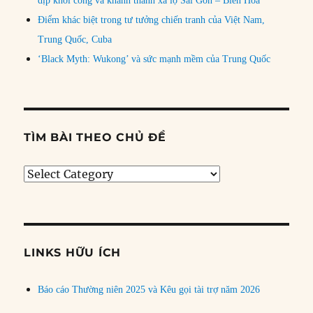
dịp khởi công và khánh thành xa lộ Sài Gòn – Biên Hòa
Điểm khác biệt trong tư tưởng chiến tranh của Việt Nam,
Trung Quốc, Cuba
‘Black Myth: Wukong’ và sức mạnh mềm của Trung Quốc
TÌM BÀI THEO CHỦ ĐỀ
Tìm
bài
theo
chủ
đề
LINKS HỮU ÍCH
Báo cáo Thường niên 2025 và Kêu gọi tài trợ năm 2026