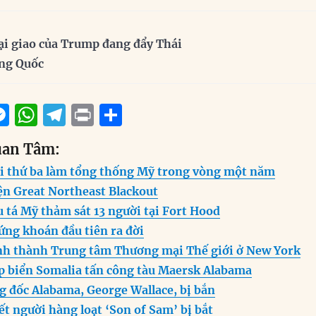
ại giao của Trump đang đẩy Thái
ung Quốc
M
W
T
P
S
m
e
h
el
ri
h
uan Tâm:
i
ss
at
e
n
a
i thứ ba làm tổng thống Mỹ trong vòng một năm
e
s
g
t
re
ện Great Northeast Blackout
n
A
r
 tá Mỹ thảm sát 13 người tại Fort Hood
g
p
a
ứng khoán đầu tiên ra đời
er
p
m
h thành Trung tâm Thương mại Thế giới ở New York
 biển Somalia tấn công tàu Maersk Alabama
g đốc Alabama, George Wallace, bị bắn
ết người hàng loạt ‘Son of Sam’ bị bắt