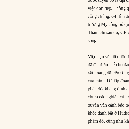
được tuyên bố là địa đ
việc dọn dẹp. Thông q
công chúng, GE tìm đ
trường Mỹ công bố quy
Thậm chí sau đó, GE đ
sông.
Việc nạo vét, tiêu tố
đã đạt được tiến bộ đá
vật hoang dã trên sông
của mình. Dù tập đoàn
phản đối khẳng định 
chỉ ra các nghiên cứu
quyền vẫn cảnh báo tr
khác đánh bắt ở Hudso
phẩm đó, cũng như kh