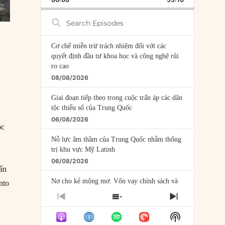
RATE
EPISODE
Search
Episodes
Cơ chế miễn trừ trách nhiệm đối với các
quyết định đầu tư khoa học và công nghệ rủi
ro cao
08/08/2026
Giai đoạn tiếp theo trong cuộc trấn áp các dân
tộc thiểu số của Trung Quốc
06/08/2026
ộc
Nỗ lực âm thầm của Trung Quốc nhằm thống
trị khu vực Mỹ Latinh
06/08/2026
rấn
Nợ cho kẻ mộng mơ: Vốn vay chính sách và
nto
giới hạn của việc cho startup vay vốn
PREVIOUS
SHOW
NEXT
05/08/2026
EPISODE
EPISODES
EPISODE
Show
LIST
Mỹ Latinh đang trở thành “phòng thí nghiệm”