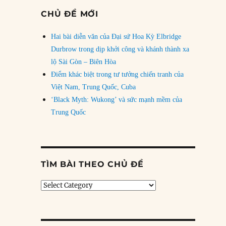
CHỦ ĐỀ MỚI
Hai bài diễn văn của Đại sứ Hoa Kỳ Elbridge
Durbrow trong dịp khởi công và khánh thành xa
lộ Sài Gòn – Biên Hòa
Điểm khác biệt trong tư tưởng chiến tranh của
Việt Nam, Trung Quốc, Cuba
‘Black Myth: Wukong’ và sức mạnh mềm của
Trung Quốc
TÌM BÀI THEO CHỦ ĐỀ
Tìm
bài
theo
chủ