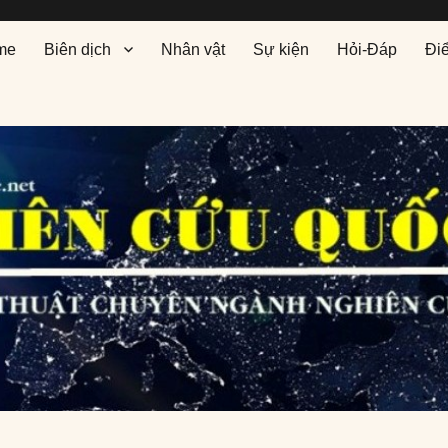
me
Biên dịch
Nhân vật
Sự kiện
Hỏi-Đáp
Đi