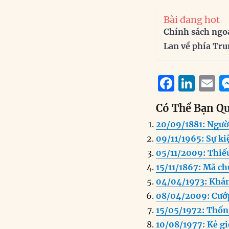
Bài đang hot
Chính sách ngo
Lan về phía Tr
F
Li
E
a
n
Có Thể Bạn Q
c
k
a
20/09/1881: Ngườ
e
e
l
09/11/1965: Sự ki
b
d
05/11/2009: Thiếu
o
I
15/11/1867: Mã ch
o
n
04/04/1973: Khán
k
08/04/2009: Cướp
15/05/1972: Thốn
10/08/1977: Kẻ gi