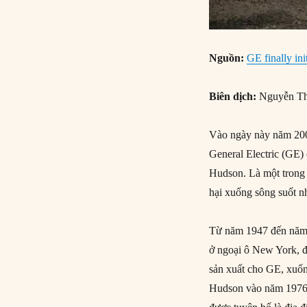
Nguồn:
GE finally in
Biên dịch:
Nguyễn Th
Vào ngày này năm 2009
General Electric (GE)
Hudson. Là một trong 
hại xuống sông suốt n
Từ năm 1947 đến năm 1
ở ngoại ô New York, đ
sản xuất cho GE, xuố
Hudson vào năm 1976 