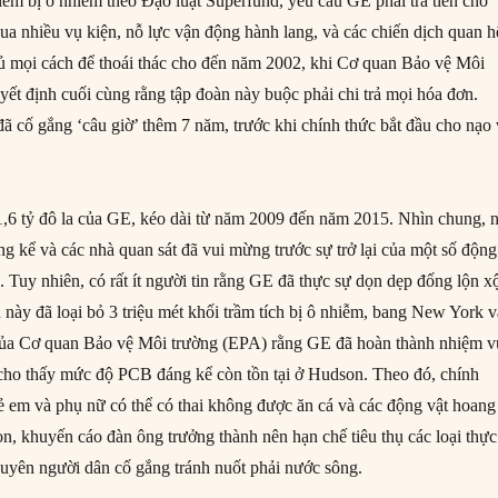
iểm bị ô nhiễm theo Đạo luật Superfund, yêu cầu GE phải trả tiền cho
ua nhiều vụ kiện, nỗ lực vận động hành lang, và các chiến dịch quan h
ủ mọi cách để thoái thác cho đến năm 2002, khi Cơ quan Bảo vệ Môi
ết định cuối cùng rằng tập đoàn này buộc phải chi trả mọi hóa đơn.
ã cố gắng ‘câu giờ’ thêm 7 năm, trước khi chính thức bắt đầu cho nạo 
n 1,6 tỷ đô la của GE, kéo dài từ năm 2009 đến năm 2015. Nhìn chung, 
ng kể và các nhà quan sát đã vui mừng trước sự trở lại của một số động
. Tuy nhiên, có rất ít người tin rằng GE đã thực sự dọn dẹp đống lộn x
 này đã loại bỏ 3 triệu mét khối trầm tích bị ô nhiễm, bang New York 
của Cơ quan Bảo vệ Môi trường (EPA) rằng GE đã hoàn thành nhiệm v
 cho thấy mức độ PCB đáng kể còn tồn tại ở Hudson. Theo đó, chính
ẻ em và phụ nữ có thể có thai không được ăn cá và các động vật hoang
n, khuyến cáo đàn ông trưởng thành nên hạn chế tiêu thụ các loại thực
uyên người dân cố gắng tránh nuốt phải nước sông.