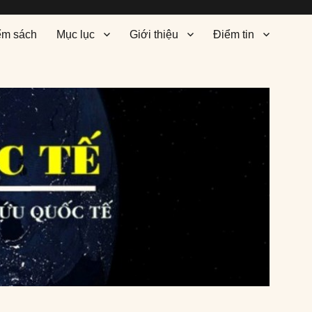
ểm sách
Mục lục
Giới thiệu
Điểm tin