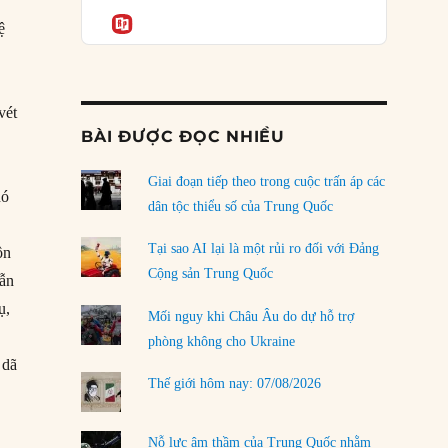
Podcast
của phe cánh hữu mới
Informatio
ệ
04/08/2026
Tại sao Trung Quốc phủ nhận cuộc gặp với
Ngoại trưởng Nhật Bản?
vét
04/08/2026
BÀI ĐƯỢC ĐỌC NHIỀU
Điểm mù chiến lược của Trump tại Thái Bình
Dương
Giai đoạn tiếp theo trong cuộc trấn áp các
nó
03/08/2026
dân tộc thiểu số của Trung Quốc
Đặt cược vào thất bại: Các quỹ đầu tư mạo
Tại sao AI lại là một rủi ro đối với Đảng
ộn
hiểm quốc gia và khía cạnh chính trị của vốn
Cộng sản Trung Quốc
vẫn
rủi ro
ụ,
02/08/2026
Mối nguy khi Châu Âu do dự hỗ trợ
phòng không cho Ukraine
Làm thế nào để kết thúc Chiến tranh Iran?
 dã
01/08/2026
Thế giới hôm nay: 07/08/2026
Chiến lược kế tiếp của Bắc Kinh ở Biển Đông
31/07/2026
Nỗ lực âm thầm của Trung Quốc nhằm