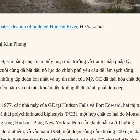
itiates cleanup of polluted Hudson River,
History.com
ị Kim Phụng
, sau hàng chục năm hủy hoại môi trường và tranh chấp pháp lý,
 cuối cùng đã bắt đầu nỗ lực do chính phủ yêu cầu để làm sạch sông
những tập đoàn lớn nhất và uy tín nhất của Mỹ, GE đã thải hóa chất đ
hiều năm và chi một khoản tiền khổng lồ để tránh phải dọn dẹp.
977, các nhà máy của GE tại Hudson Falls và Fort Edward, hai thị t
ã thải polychlorinated biphenyls (PCB), một hợp chất có hại do Monsa
ng sông Hudson. Bang New York ra lệnh cấm đánh bắt cá ở Thượng
do ô nhiễm, và vào năm 1984, một đoạn sông dài khoảng 200 dặm đã