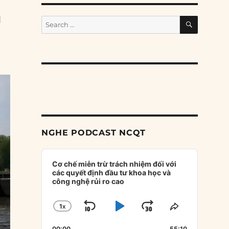
m
SEARCH
Search
for:
NGHE PODCAST NCQT
Audio
Player
Cơ chế miễn trừ trách nhiệm đối với
các quyết định đầu tư khoa học và
công nghệ rủi ro cao
1
X
SKIP
PLAY
JUMP
CHANGE
SHARE
PLAYBACK
THIS
BACKWARD
PAUSE
FORWARD
00:00
55:10