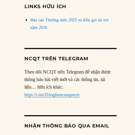
đề
LINKS HỮU ÍCH
Báo cáo Thường niên 2025 và Kêu gọi tài trợ
năm 2026
NCQT TRÊN TELEGRAM
Theo dõi NCQT trên Telegram để nhận được
thông báo bài viết mới và các thông tin, tài
liệu… hữu ích khác:
https://t.me/DAnghiencuuquocte
NHẬN THÔNG BÁO QUA EMAIL