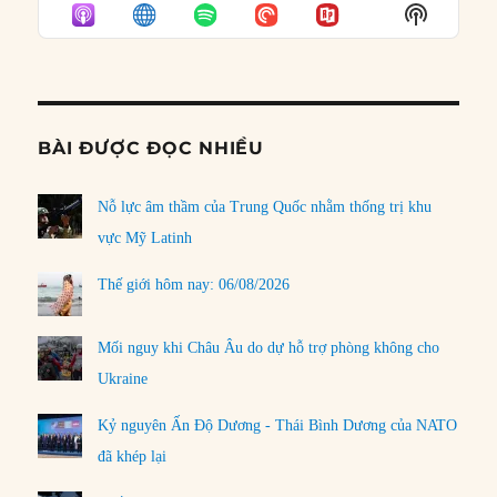
EPISODE
EPISODES
EPISO
Show
LIST
Podcast
Informat
BÀI ĐƯỢC ĐỌC NHIỀU
Nỗ lực âm thầm của Trung Quốc nhằm thống trị khu
vực Mỹ Latinh
Thế giới hôm nay: 06/08/2026
Mối nguy khi Châu Âu do dự hỗ trợ phòng không cho
Ukraine
Kỷ nguyên Ấn Độ Dương - Thái Bình Dương của NATO
đã khép lại