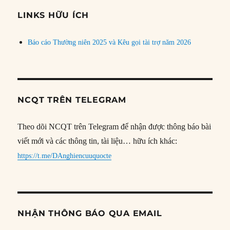
đề
LINKS HỮU ÍCH
Báo cáo Thường niên 2025 và Kêu gọi tài trợ năm 2026
NCQT TRÊN TELEGRAM
Theo dõi NCQT trên Telegram để nhận được thông báo bài
viết mới và các thông tin, tài liệu… hữu ích khác:
https://t.me/DAnghiencuuquocte
NHẬN THÔNG BÁO QUA EMAIL