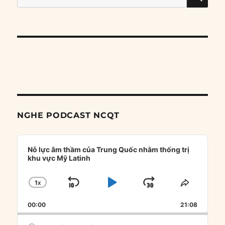
for:
NGHE PODCAST NCQT
Audio
Player
Nỗ lực âm thầm của Trung Quốc nhằm thống trị
khu vực Mỹ Latinh
1
X
SKIP
PLAY
JUMP
CHANGE
SHARE
PLAYBACK
THIS
BACKWARD
PAUSE
FORWARD
00:00
RATE
21:08
EPISOD
Search