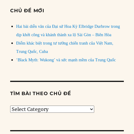
CHỦ ĐỀ MỚI
Hai bài diễn văn của Đại sứ Hoa Kỳ Elbridge Durbrow trong
dịp khởi công và khánh thành xa lộ Sài Gòn – Biên Hòa
Điểm khác biệt trong tư tưởng chiến tranh của Việt Nam,
Trung Quốc, Cuba
‘Black Myth: Wukong’ và sức mạnh mềm của Trung Quốc
TÌM BÀI THEO CHỦ ĐỀ
Tìm
bài
theo
chủ