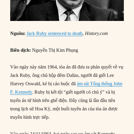
Nguồn:
Jack Ruby sentenced to death
,
History.com
Biên dịch:
Nguyễn Thị Kim Phụng
Vào ngày này năm 1964, tòa án đã đưa ra phán quyết về vụ
Jack Ruby, ông chủ hộp đêm Dallas, người đã giết Lee
Harvey Oswald, kẻ bị cáo buộc đã
ám sát Tổng thống John
F. Kennedy
. Ruby bị kết tội “giết người có chủ ý” và bị
tuyên án tử hình trên ghế điện. Đây cũng là lần đầu tiên
trong lịch sử Hoa Kỳ, một buổi tuyên án của tòa án được
truyền hình trực tiếp.
Vào ngày 24/11/1963, hai ngày sau vụ ám sát Kennedy,