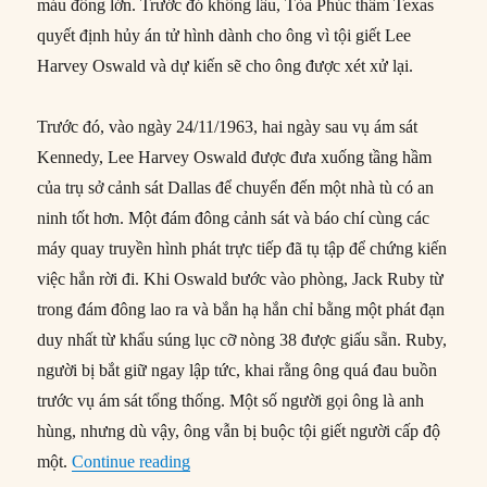
máu đông lớn. Trước đó không lâu, Tòa Phúc thẩm Texas
quyết định hủy án tử hình dành cho ông vì tội giết Lee
Harvey Oswald và dự kiến sẽ cho ông được xét xử lại.
Trước đó, vào ngày 24/11/1963, hai ngày sau vụ ám sát
Kennedy, Lee Harvey Oswald được đưa xuống tầng hầm
của trụ sở cảnh sát Dallas để chuyển đến một nhà tù có an
ninh tốt hơn. Một đám đông cảnh sát và báo chí cùng các
máy quay truyền hình phát trực tiếp đã tụ tập để chứng kiến
việc hắn rời đi. Khi Oswald bước vào phòng, Jack Ruby từ
trong đám đông lao ra và bắn hạ hắn chỉ bằng một phát đạn
duy nhất từ khẩu súng lục cỡ nòng 38 được giấu sẵn. Ruby,
người bị bắt giữ ngay lập tức, khai rằng ông quá đau buồn
trước vụ ám sát tổng thống. Một số người gọi ông là anh
hùng, nhưng dù vậy, ông vẫn bị buộc tội giết người cấp độ
“03/01/1967: Jack Ruby qua đời trước phiê
một.
Continue reading