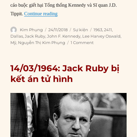
cáo buộc giết hại Tổng thống Kennedy và Sĩ quan J.D.
“24/11/1963: Jack Ruby sát hại Lee Ha
Tippit.
Continue reading
Author
Posted
Categories
Tags
Kim Phụng
24/11/2018
Sự kiện
1963
,
2411
,
on
Dallas
,
Jack Ruby
,
John F. Kennedy
,
Lee Harvey Oswald
,
Mỹ
,
Nguyễn Thị Kim Phụng
1 Comment
14/03/1964: Jack Ruby bị
kết án tử hình