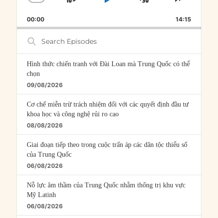
SKIP
PLAY
JUMP
CHANGE
SHARE
PLAYBACK
THIS
BACKWARD
PAUSE
FORWARD
00:00
RATE
14:15
EPISOD
Search
Episodes
Hình thức chiến tranh với Đài Loan mà Trung Quốc có thể
chọn
09/08/2026
Cơ chế miễn trừ trách nhiệm đối với các quyết định đầu tư
khoa học và công nghệ rủi ro cao
08/08/2026
Giai đoạn tiếp theo trong cuộc trấn áp các dân tộc thiểu số
của Trung Quốc
06/08/2026
Nỗ lực âm thầm của Trung Quốc nhằm thống trị khu vực
Mỹ Latinh
06/08/2026