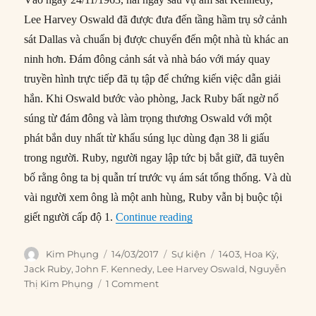
Lee Harvey Oswald đã được đưa đến tầng hầm trụ sở cảnh
sát Dallas và chuẩn bị được chuyển đến một nhà tù khác an
ninh hơn. Đám đông cảnh sát và nhà báo với máy quay
truyền hình trực tiếp đã tụ tập để chứng kiến việc dẫn giải
hắn. Khi Oswald bước vào phòng, Jack Ruby bất ngờ nổ
súng từ đám đông và làm trọng thương Oswald với một
phát bắn duy nhất từ khẩu súng lục dùng đạn 38 li giấu
trong người. Ruby, người ngay lập tức bị bắt giữ, đã tuyên
bố rằng ông ta bị quẫn trí trước vụ ám sát tổng thống. Và dù
vài người xem ông là một anh hùng, Ruby vẫn bị buộc tội
“14/03/1964: Jack Ruby bị 
giết người cấp độ 1.
Continue reading
Author
Posted
Categories
Tags
Kim Phụng
14/03/2017
Sự kiện
1403
,
Hoa Kỳ
,
on
Jack Ruby
,
John F. Kennedy
,
Lee Harvey Oswald
,
Nguyễn
Thị Kim Phụng
1 Comment