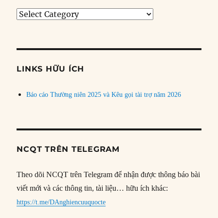
Tìm
bài
theo
chủ
đề
LINKS HỮU ÍCH
Báo cáo Thường niên 2025 và Kêu gọi tài trợ năm 2026
NCQT TRÊN TELEGRAM
Theo dõi NCQT trên Telegram để nhận được thông báo bài
viết mới và các thông tin, tài liệu… hữu ích khác:
https://t.me/DAnghiencuuquocte