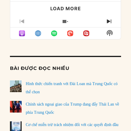
LOAD MORE
PREVIOUS
SHOW
NEXT
EPISODE
EPISODES
EPISO
Show
LIST
Podcast
Informat
BÀI ĐƯỢC ĐỌC NHIỀU
Hình thức chiến tranh với Đài Loan mà Trung Quốc có
thể chọn
Chính sách ngoại giao của Trump đang đẩy Thái Lan về
phía Trung Quốc
Cơ chế miễn trừ trách nhiệm đối với các quyết định đầu