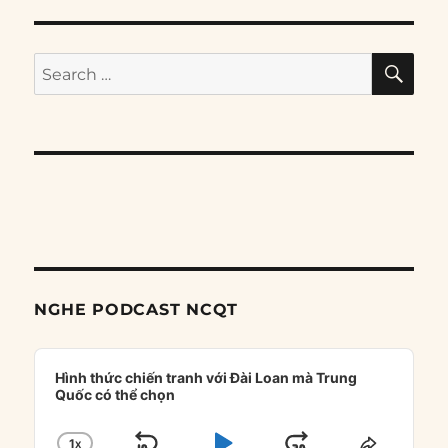
SE
Search
for:
NGHE PODCAST NCQT
Audio
Player
Hình thức chiến tranh với Đài Loan mà Trung
Quốc có thể chọn
1
X