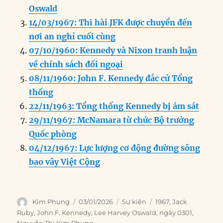
b
d
n
A
r
Oswald
o
I
g
p
a
14/03/1967: Thi hài JFK được chuyển đến
o
n
er
p
m
nơi an nghỉ cuối cùng
k
07/10/1960: Kennedy và Nixon tranh luận
về chính sách đối ngoại
08/11/1960: John F. Kennedy đắc cử Tổng
thống
22/11/1963: Tổng thống Kennedy bị ám sát
29/11/1967: McNamara từ chức Bộ trưởng
Quốc phòng
04/12/1967: Lực lượng cơ động đường sông
bao vây Việt Cộng
Author
Posted
Categories
Tags
Kim Phụng
03/01/2026
Sự kiện
1967
,
Jack
on
Ruby
,
John F. Kennedy
,
Lee Harvey Oswald
,
ngày 0301
,
Nguyễn Thị Kim Phụng