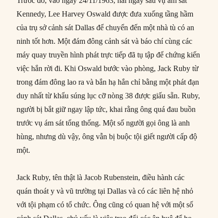
Trước đó, vào ngày 24/11/1963, hai ngày sau vụ ám sát
Kennedy, Lee Harvey Oswald được đưa xuống tầng hầm
của trụ sở cảnh sát Dallas để chuyển đến một nhà tù có an
ninh tốt hơn. Một đám đông cảnh sát và báo chí cùng các
máy quay truyền hình phát trực tiếp đã tụ tập để chứng kiến
việc hắn rời đi. Khi Oswald bước vào phòng, Jack Ruby từ
trong đám đông lao ra và bắn hạ hắn chỉ bằng một phát đạn
duy nhất từ khẩu súng lục cỡ nòng 38 được giấu sẵn. Ruby,
người bị bắt giữ ngay lập tức, khai rằng ông quá đau buồn
trước vụ ám sát tổng thống. Một số người gọi ông là anh
hùng, nhưng dù vậy, ông vẫn bị buộc tội giết người cấp độ
một.
Jack Ruby, tên thật là Jacob Rubenstein, điều hành các
quán thoát y và vũ trường tại Dallas và có các liên hệ nhỏ
với tội phạm có tổ chức. Ông cũng có quan hệ với một số