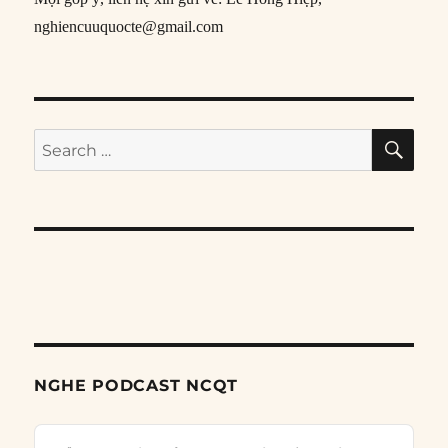
nghiencuuquocte@gmail.com
SE
Search
for:
NGHE PODCAST NCQT
Audio