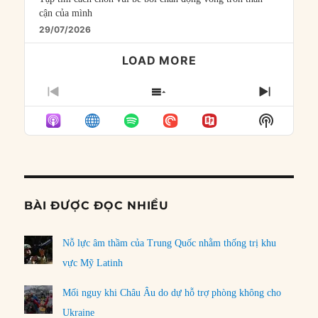
cận của mình
29/07/2026
LOAD MORE
PREVIOUS
SHOW
NEXT
EPISODE
EPISODES
EPISO
Show
LIST
Podcast
Informat
BÀI ĐƯỢC ĐỌC NHIỀU
Nỗ lực âm thầm của Trung Quốc nhằm thống trị khu
vực Mỹ Latinh
Mối nguy khi Châu Âu do dự hỗ trợ phòng không cho
Ukraine