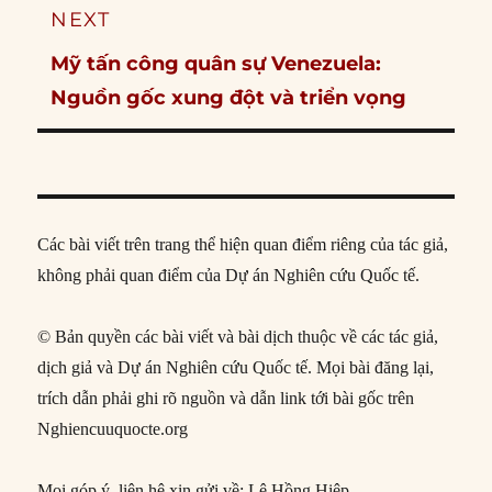
NEXT
Next
Mỹ tấn công quân sự Venezuela:
post:
Nguồn gốc xung đột và triển vọng
Các bài viết trên trang thể hiện quan điểm riêng của tác giả,
không phải quan điểm của Dự án Nghiên cứu Quốc tế.
© Bản quyền các bài viết và bài dịch thuộc về các tác giả,
dịch giả và Dự án Nghiên cứu Quốc tế. Mọi bài đăng lại,
trích dẫn phải ghi rõ nguồn và dẫn link tới bài gốc trên
Nghiencuuquocte.org
Mọi góp ý, liên hệ xin gửi về: Lê Hồng Hiệp,