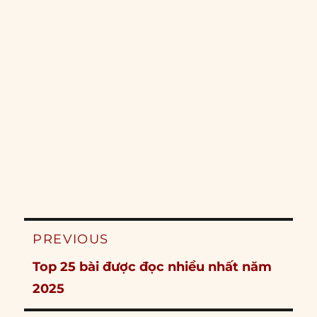
Post
PREVIOUS
navigation
Previous
Top 25 bài được đọc nhiều nhất năm
post:
2025