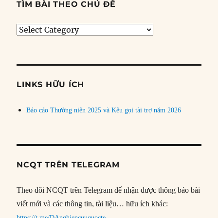
TÌM BÀI THEO CHỦ ĐỀ
Tìm
bài
theo
chủ
đề
LINKS HỮU ÍCH
Báo cáo Thường niên 2025 và Kêu gọi tài trợ năm 2026
NCQT TRÊN TELEGRAM
Theo dõi NCQT trên Telegram để nhận được thông báo bài
viết mới và các thông tin, tài liệu… hữu ích khác:
https://t.me/DAnghiencuuquocte