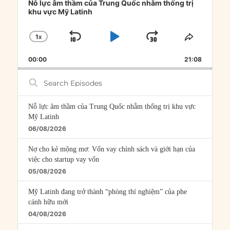
Player
Nỗ lực âm thầm của Trung Quốc nhằm thống trị
khu vực Mỹ Latinh
1
X
SKIP
PLAY
JUMP
CHANGE
SHARE
PLAYBACK
THIS
BACKWARD
PAUSE
FORWARD
00:00
RATE
21:08
EPISOD
Search
Episodes
Nỗ lực âm thầm của Trung Quốc nhằm thống trị khu vực
Mỹ Latinh
06/08/2026
Nợ cho kẻ mộng mơ: Vốn vay chính sách và giới hạn của
việc cho startup vay vốn
05/08/2026
Mỹ Latinh đang trở thành “phòng thí nghiệm” của phe
cánh hữu mới
04/08/2026