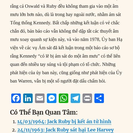
rằng cả Oswald và Ruby đều không tham gia vào một âm
mưu lớn hơn nào, dù là trong hay ngoài nước, nhằm ám sát
Tổng thống Kennedy. Bất chấp những kết luận có vẻ chắc
chắn đó, bản báo cáo vẫn không thể dập tắt các thuyết âm
mưu xoay quanh sự kiện này, và vào năm 1978, Ủy ban Hạ
viện về các vụ Ám sát đã kết luận trong một báo cáo sơ bộ
rằng Kennedy “có lẽ bị ám sát do một âm mưu” có thể liên
quan đến nhiều tay súng và tội phạm có tổ chức. Những
phát hiện của ủy ban này, cũng giống như phát hiện của Ủy
ban Warren, vẫn bị một số người đặt dấu chấm hỏi.
F
Li
E
M
W
T
P
S
a
n
m
e
h
el
ri
h
Có Thể Bạn Quan Tâm:
c
k
ai
ss
at
e
n
a
14/03/1964: Jack Ruby bị kết án tử hình
e
e
l
e
s
g
t
re
24/11/1963: Jack Ruby sát hại Lee Harvey