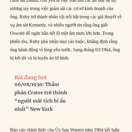
cảnh sát Dallas, chủ yếu là việc trao đổi các ân huệ để họ
nương tay trong việc giám sát các cơ sở kinh doanh của
ông. Ruby trở thành nhân vật nổi bật trong các giả thuyết về
vụ ám sát Kennedy, và nhiều người tin rằng ông giết
Oswald để ngăn hắn tiết lộ một âm mưu lớn hơn. Trong
phiên tòa, Ruby phủ nhận mọi cáo buộc, khẳng định rằng
ông hành động vì lòng yêu nước. Sang tháng 03/1964, ông
bị kết tội và bị tuyên án tử hình.
Bài đang hot
06/08/1930: Thẩm
phán Crater trở thành
“người mất tích bí ẩn
nhất” New York
Báo cáo chính thức của Ủy ban Warren năm 1964 kết luận