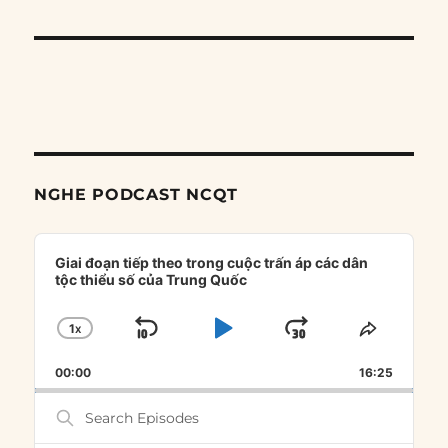
NGHE PODCAST NCQT
Audio
Player
Giai đoạn tiếp theo trong cuộc trấn áp các dân
tộc thiểu số của Trung Quốc
1
X
SKIP
PLAY
JUMP
CHANGE
SHARE
PLAYBACK
THIS
BACKWARD
PAUSE
FORWARD
00:00
RATE
16:25
EPISOD
Search
Episodes