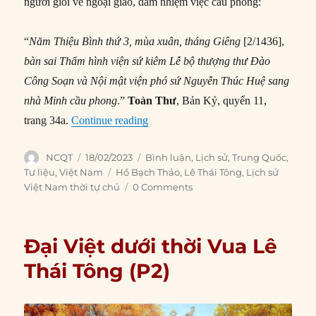
người giỏi về ngoại giao, đảm nhiệm việc cầu phong:
“
Năm
Thiệu Bình
thứ 3,
mùa xuân, tháng Giêng
[2/1436],
bàn sai Thẩm hình viện sứ kiêm Lễ bộ thượng thư Đào
Công Soạn và Nội mật viện phó sứ Nguyễn Thúc Huệ sang
nhà Minh cầu phong
.”
Toàn Thư
, Bản Kỷ, quyển 11,
“Đại Việt dưới thời vua Lê Thái Tông
trang 34a.
Continue reading
Author
Posted
Categories
NCQT
18/02/2023
Bình luận
,
Lịch sử
,
Trung Quốc
,
on
Tags
Tư liệu
,
Việt Nam
Hồ Bạch Thảo
,
Lê Thái Tông
,
Lịch sử
Việt Nam thời tự chủ
0 Comments
Đại Việt dưới thời Vua Lê
Thái Tông (P2)