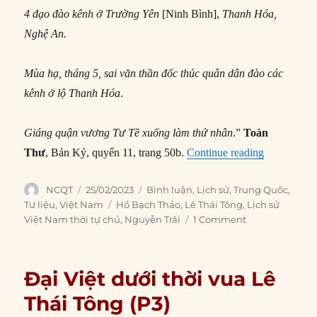
4 đạo đào kênh ở Trường Yên
[Ninh Bình],
Thanh Hóa,
Nghệ An.
Mùa hạ, tháng 5, sai văn thần đốc thúc quân dân đào các
kênh ở lộ Thanh Hóa
.
Giáng quận vương Tư Tề xuống làm thứ nhân
.”
Toàn
“Vua Lê Th
Thư
, Bản Kỷ, quyển 11, trang 50b.
Continue reading
Author
Posted
Categories
NCQT
25/02/2023
Bình luận
,
Lịch sử
,
Trung Quốc
,
on
Tags
Tư liệu
,
Việt Nam
Hồ Bạch Thảo
,
Lê Thái Tông
,
Lịch sử
Việt Nam thời tự chủ
,
Nguyễn Trãi
1 Comment
Đại Việt dưới thời vua Lê
Thái Tông (P3)