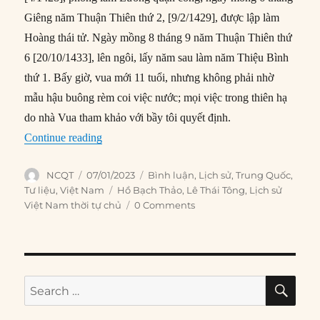
Giêng năm Thuận Thiên thứ 2, [9/2/1429], được lập làm
Hoàng thái tử. Ngày mồng 8 tháng 9 năm Thuận Thiên thứ
6 [20/10/1433], lên ngôi, lấy năm sau làm năm Thiệu Bình
thứ 1. Bấy giờ, vua mới 11 tuổi, nhưng không phải nhờ
mẫu hậu buông rèm coi việc nước; mọi việc trong thiên hạ
do nhà Vua tham khảo với bầy tôi quyết định.
“Đại Việt dưới thời Vua Lê Thái Tông (P1)”
Continue reading
Author
Posted
Categories
NCQT
07/01/2023
Bình luận
,
Lịch sử
,
Trung Quốc
,
on
Tags
Tư liệu
,
Việt Nam
Hồ Bạch Thảo
,
Lê Thái Tông
,
Lịch sử
Việt Nam thời tự chủ
0 Comments
SE
Search
for: