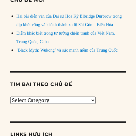
CHỦ ĐỀ MỚI
Hai bài diễn văn của Đại sứ Hoa Kỳ Elbridge Durbrow trong
dịp khởi công và khánh thành xa lộ Sài Gòn – Biên Hòa
Điểm khác biệt trong tư tưởng chiến tranh của Việt Nam,
Trung Quốc, Cuba
‘Black Myth: Wukong’ và sức mạnh mềm của Trung Quốc
TÌM BÀI THEO CHỦ ĐỀ
Tìm
bài
theo
chủ
đề
LINKS HỮU ÍCH