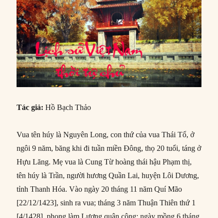
Tác giả:
Hồ Bạch Thảo
Vua tên húy là Nguyên Long, con thứ của vua Thái Tổ, ở
ngôi 9 năm, băng khi đi tuần miền Đông, thọ 20 tuổi, táng ở
Hựu Lăng. Mẹ vua là Cung Từ hoàng thái hậu Phạm thị,
tên húy là Trần, người hương Quần Lai, huyện Lôi Dương,
tỉnh Thanh Hóa. Vào ngày 20 tháng 11 năm Quí Mão
[22/12/1423], sinh ra vua; tháng 3 năm Thuận Thiên thứ 1
[4/1428], phong làm Lương quận công; ngày mồng 6 tháng