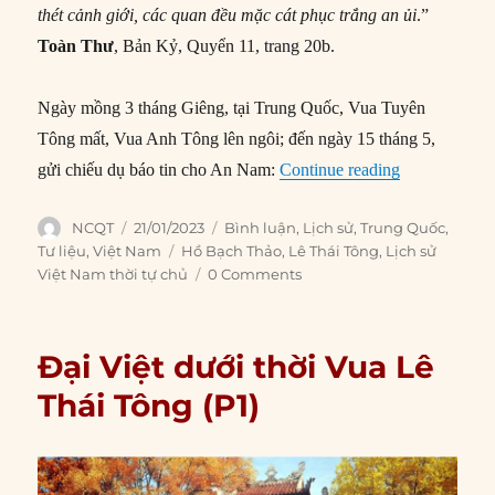
thét cảnh giới, các quan đều mặc cát phục trắng an ủi
.”
Toàn Thư
, Bản Kỷ, Quyển 11, trang 20b.
Ngày mồng 3 tháng Giêng, tại Trung Quốc, Vua Tuyên
Tông mất, Vua Anh Tông lên ngôi; đến ngày 15 tháng 5,
“Đại Việt dướ
gửi chiếu dụ báo tin cho An Nam:
Continue reading
Author
Posted
Categories
NCQT
21/01/2023
Bình luận
,
Lịch sử
,
Trung Quốc
,
on
Tags
Tư liệu
,
Việt Nam
Hồ Bạch Thảo
,
Lê Thái Tông
,
Lịch sử
Việt Nam thời tự chủ
0 Comments
Đại Việt dưới thời Vua Lê
Thái Tông (P1)