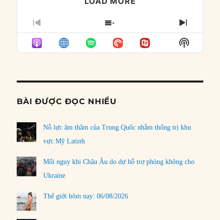
LOAD MORE
PREVIOUS
SHOW
NEXT
EPISODE
EPISODES
EPISO
Show
LIST
Podcast
Informat
BÀI ĐƯỢC ĐỌC NHIỀU
Nỗ lực âm thầm của Trung Quốc nhằm thống trị khu
vực Mỹ Latinh
Mối nguy khi Châu Âu do dự hỗ trợ phòng không cho
Ukraine
Thế giới hôm nay: 06/08/2026