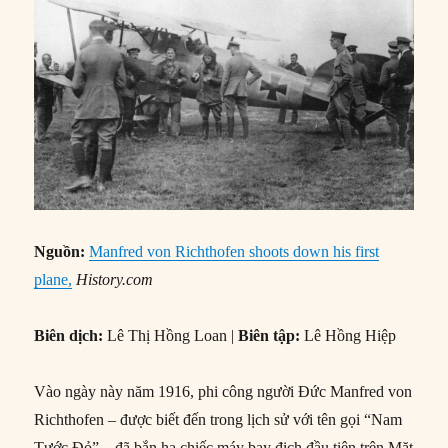
Nguồn:
Manfred von Richthofen shoots down his first
plane,
History.com
Biên dịch:
Lê Thị Hồng Loan |
Biên tập:
Lê Hồng Hiệp
Vào ngày này năm 1916, phi công người Đức Manfred von
Richthofen – được biết đến trong lịch sử với tên gọi “Nam
Tước Đỏ” – đã bắn hạ chiếc máy bay địch đầu tiên trên Mặt