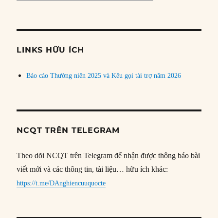
bài
theo
chủ
đề
LINKS HỮU ÍCH
Báo cáo Thường niên 2025 và Kêu gọi tài trợ năm 2026
NCQT TRÊN TELEGRAM
Theo dõi NCQT trên Telegram để nhận được thông báo bài
viết mới và các thông tin, tài liệu… hữu ích khác:
https://t.me/DAnghiencuuquocte