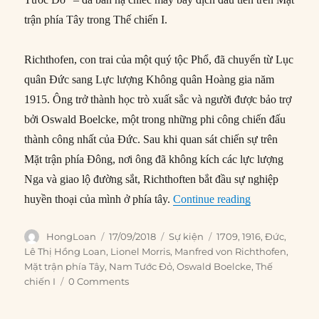
trận phía Tây trong Thế chiến I.
Richthofen, con trai của một quý tộc Phổ, đã chuyển từ Lục
quân Đức sang Lực lượng Không quân Hoàng gia năm
1915. Ông trở thành học trò xuất sắc và người được bảo trợ
bởi Oswald Boelcke, một trong những phi công chiến đấu
thành công nhất của Đức. Sau khi quan sát chiến sự trên
Mặt trận phía Đông, nơi ông đã không kích các lực lượng
Nga và giao lộ đường sắt, Richthoften bắt đầu sự nghiệp
“17/09/1916: R
huyền thoại của mình ở phía tây.
Continue reading
Author
Posted
Categories
Tags
HongLoan
17/09/2018
Sự kiện
1709
,
1916
,
Đức
,
on
Lê Thị Hồng Loan
,
Lionel Morris
,
Manfred von Richthofen
,
Mặt trận phía Tây
,
Nam Tước Đỏ
,
Oswald Boelcke
,
Thế
chiến I
0 Comments