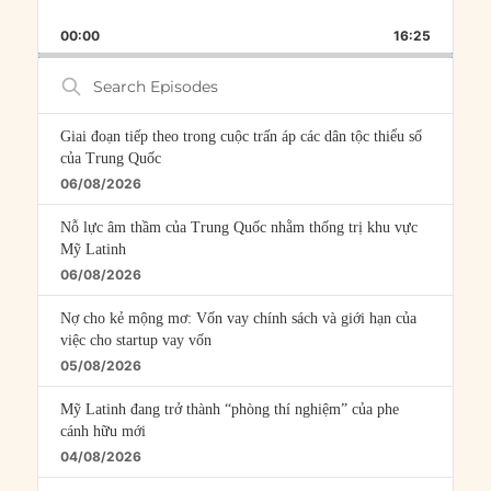
SKIP
PLAY
JUMP
PLAYBACK
THIS
BACKWARD
PAUSE
FORWARD
00:00
RATE
16:25
EPISOD
Search
Episodes
Giai đoạn tiếp theo trong cuộc trấn áp các dân tộc thiểu số
của Trung Quốc
06/08/2026
Nỗ lực âm thầm của Trung Quốc nhằm thống trị khu vực
Mỹ Latinh
06/08/2026
Nợ cho kẻ mộng mơ: Vốn vay chính sách và giới hạn của
việc cho startup vay vốn
05/08/2026
Mỹ Latinh đang trở thành “phòng thí nghiệm” của phe
cánh hữu mới
04/08/2026