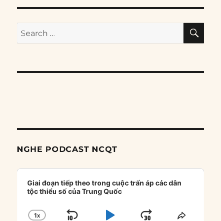
SE
Search
for:
NGHE PODCAST NCQT
Audio
Player
Giai đoạn tiếp theo trong cuộc trấn áp các dân
tộc thiểu số của Trung Quốc
1
X
CHANGE
SHARE