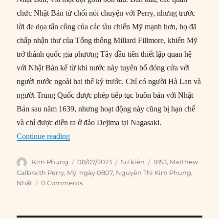
chức Nhật Bản từ chối nói chuyện với Perry, nhưng trước
lời đe dọa tấn công của các tàu chiến Mỹ mạnh hơn, họ đã
chấp nhận thư của Tổng thống Millard Fillmore, khiến Mỹ
trở thành quốc gia phương Tây đầu tiên thiết lập quan hệ
với Nhật Bản kể từ khi nước này tuyên bố đóng cửa với
người nước ngoài hai thế kỷ trước. Chỉ có người Hà Lan và
người Trung Quốc được phép tiếp tục buôn bán với Nhật
Bản sau năm 1639, nhưng hoạt động này cũng bị hạn chế
và chỉ được diễn ra ở đảo Dejima tại Nagasaki.
“08/07/1853: Matthew Calbraith Perry đến Vịn
Continue reading
Author
Posted
Categories
Tags
Kim Phụng
08/07/2023
Sự kiện
1853
,
Matthew
on
Calbraith Perry
,
Mỹ
,
ngày 0807
,
Nguyễn Thị Kim Phụng
,
Nhật
0 Comments