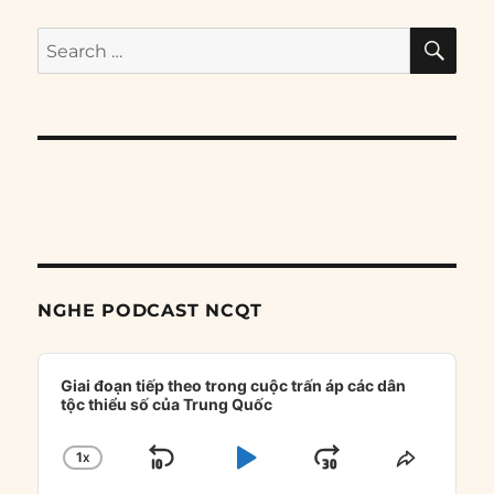
SE
Search
for:
NGHE PODCAST NCQT
Audio
Player
Giai đoạn tiếp theo trong cuộc trấn áp các dân
tộc thiểu số của Trung Quốc
1
X
SKIP
PLAY
JUMP
CHANGE
SHARE
PLAYBACK
THIS