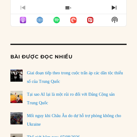
PREVIOUS
SHOW
NEXT
EPISODE
EPISODES
EPISO
Show
LIST
Podcast
Informat
BÀI ĐƯỢC ĐỌC NHIỀU
Giai đoạn tiếp theo trong cuộc trấn áp các dân tộc thiểu
số của Trung Quốc
Tại sao AI lại là một rủi ro đối với Đảng Cộng sản
Trung Quốc
Mối nguy khi Châu Âu do dự hỗ trợ phòng không cho
Ukraine