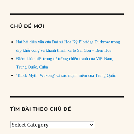
CHỦ ĐỀ MỚI
Hai bài diễn văn của Đại sứ Hoa Kỳ Elbridge Durbrow trong
dịp khởi công và khánh thành xa lộ Sài Gòn – Biên Hòa
Điểm khác biệt trong tư tưởng chiến tranh của Việt Nam,
Trung Quốc, Cuba
‘Black Myth: Wukong’ và sức mạnh mềm của Trung Quốc
TÌM BÀI THEO CHỦ ĐỀ
Tìm
bài