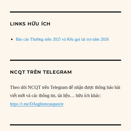
theo
chủ
đề
LINKS HỮU ÍCH
Báo cáo Thường niên 2025 và Kêu gọi tài trợ năm 2026
NCQT TRÊN TELEGRAM
Theo dõi NCQT trên Telegram để nhận được thông báo bài
viết mới và các thông tin, tài liệu… hữu ích khác:
https://t.me/DAnghiencuuquocte