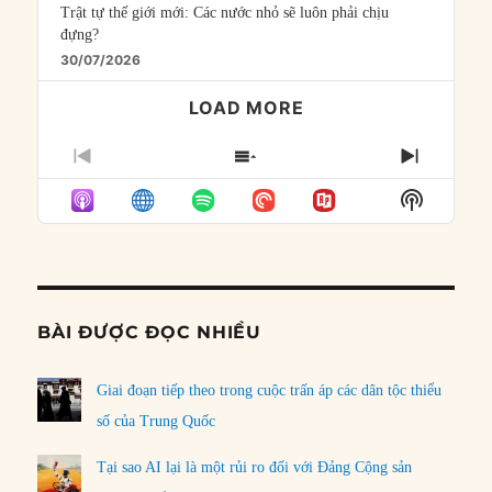
Trật tự thế giới mới: Các nước nhỏ sẽ luôn phải chịu
đựng?
30/07/2026
LOAD MORE
PREVIOUS
SHOW
NEXT
EPISODE
EPISODES
EPISO
Show
LIST
Podcast
Informat
BÀI ĐƯỢC ĐỌC NHIỀU
Giai đoạn tiếp theo trong cuộc trấn áp các dân tộc thiểu
số của Trung Quốc
Tại sao AI lại là một rủi ro đối với Đảng Cộng sản