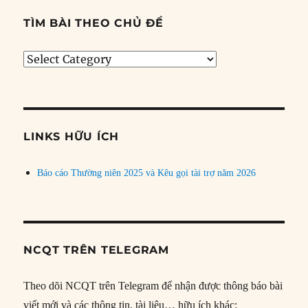
TÌM BÀI THEO CHỦ ĐỀ
Tìm
bài
theo
chủ
đề
LINKS HỮU ÍCH
Báo cáo Thường niên 2025 và Kêu gọi tài trợ năm 2026
NCQT TRÊN TELEGRAM
Theo dõi NCQT trên Telegram để nhận được thông báo bài
viết mới và các thông tin, tài liệu… hữu ích khác: