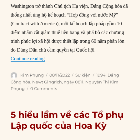
Washington trở thành Chủ tịch Hạ viện, Đảng Cộng hòa đã
thống nhất ủng hộ kế hoạch “Hợp đồng với nước Mỹ”
(Contract with America), một kế hoạch lập pháp gồm 10
điểm nhằm cắt giảm thuế liên bang và phá bỏ các chương
trình phúc lợi xã hội được thiết lập trong 60 năm phần lớn
do Đảng Dân chủ cầm quyền tại Quốc hội.
“08/11/1994: “Cách mạng Đảng Cộng hòa””
Continue reading
Author
Posted
Categories
Tags
Kim Phụng
08/11/2022
Sự kiện
1994
,
Đảng
on
Cộng hòa
,
Newt Gingrich
,
ngày 0811
,
Nguyễn Thị Kim
Phụng
0 Comments
5 hiểu lầm về các Tổ phụ
Lập quốc của Hoa Kỳ