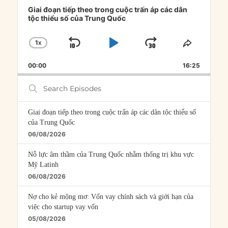
Player
Giai đoạn tiếp theo trong cuộc trấn áp các dân
tộc thiểu số của Trung Quốc
1
X
SKIP
PLAY
JUMP
CHANGE
SHARE
PLAYBACK
THIS
BACKWARD
PAUSE
FORWARD
00:00
RATE
16:25
EPISOD
Search
Episodes
Giai đoạn tiếp theo trong cuộc trấn áp các dân tộc thiểu số
của Trung Quốc
06/08/2026
Nỗ lực âm thầm của Trung Quốc nhằm thống trị khu vực
Mỹ Latinh
06/08/2026
Nợ cho kẻ mộng mơ: Vốn vay chính sách và giới hạn của
việc cho startup vay vốn
05/08/2026