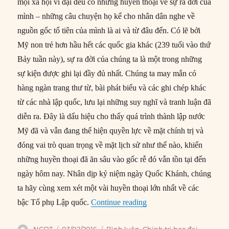
mọi xã hội vĩ đại đều có những huyền thoại về sự ra đời của
mình – những câu chuyện họ kể cho nhân dân nghe về
nguồn gốc tổ tiên của mình là ai và từ đâu đến. Có lẽ bởi
Mỹ non trẻ hơn hầu hết các quốc gia khác (239 tuổi vào thứ
Bảy tuần này), sự ra đời của chúng ta là một trong những
sự kiện được ghi lại đầy đủ nhất. Chúng ta may mắn có
hàng ngàn trang thư từ, bài phát biểu và các ghi chép khác
từ các nhà lập quốc, lưu lại những suy nghĩ và tranh luận đã
diễn ra. Đây là dấu hiệu cho thấy quá trình thành lập nước
Mỹ đã và vẫn đang thể hiện quyền lực về mặt chính trị và
đóng vai trò quan trọng về mặt lịch sử như thế nào, khiến
những huyền thoại đã ăn sâu vào gốc rễ đó vẫn tồn tại đến
ngày hôm nay. Nhân dịp kỷ niệm ngày Quốc Khánh, chúng
ta hãy cùng xem xét một vài huyền thoại lớn nhất về các
“5 hiểu lầm về các Tổ p
bậc Tổ phụ Lập quốc.
Continue reading
Author
Posted
Categories