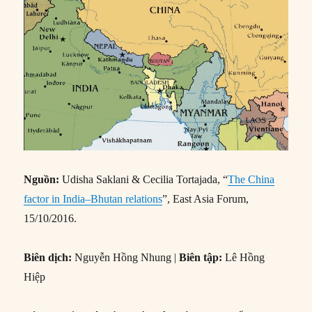
Nguồn:
Udisha Saklani & Cecilia Tortajada, “
The China
factor in India–Bhutan relations
”, East Asia Forum,
15/10/2016.
Biên dịch:
Nguyễn Hồng Nhung |
Biên tập:
Lê Hồng
Hiệp