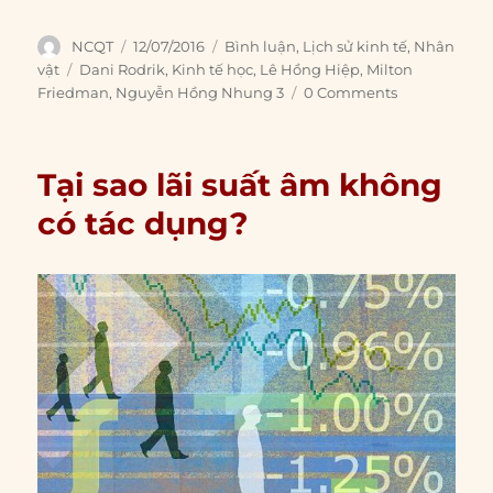
Author
Posted
Categories
NCQT
12/07/2016
Bình luận
,
Lịch sử kinh tế
,
Nhân
on
Tags
vật
Dani Rodrik
,
Kinh tế học
,
Lê Hồng Hiệp
,
Milton
Friedman
,
Nguyễn Hồng Nhung 3
0 Comments
Tại sao lãi suất âm không
có tác dụng?