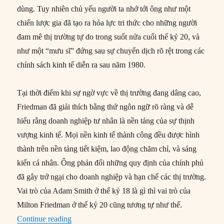
dùng. Tuy nhiên chủ yếu người ta nhớ tới ông như một
chiến lược gia đã tạo ra hỏa lực tri thức cho những người
đam mê thị trường tự do trong suốt nửa cuối thế kỷ 20, và
như một “mưu sĩ” đứng sau sự chuyển dịch rõ rệt trong các
chính sách kinh tế diễn ra sau năm 1980.
Tại thời điểm khi sự ngờ vực về thị trường đang dâng cao,
Friedman đã giải thích bằng thứ ngôn ngữ rõ ràng và dễ
hiểu rằng doanh nghiệp tư nhân là nền tảng của sự thịnh
vượng kinh tế. Mọi nền kinh tế thành công đều được hình
thành trên nền tảng tiết kiệm, lao động chăm chỉ, và sáng
kiến cá nhân. Ông phản đối những quy định của chính phủ
đã gây trở ngại cho doanh nghiệp và hạn chế các thị trường.
Vai trò của Adam Smith ở thế kỷ 18 là gì thì vai trò của
Milton Friedman ở thế kỷ 20 cũng tương tự như thế.
“Đánh giá di sản tư tưởng của Milton Friedman
Continue reading