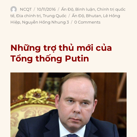
Author
Posted
Categories
NCQT
10/11/2016
Ấn Độ
,
Bình luận
,
Chính trị quốc
on
Tags
tế
,
Địa chính trị
,
Trung Quốc
Ấn Độ
,
Bhutan
,
Lê Hồng
Hiệp
,
Nguyễn Hồng Nhung 3
0 Comments
Những trợ thủ mới của
Tổng thống Putin