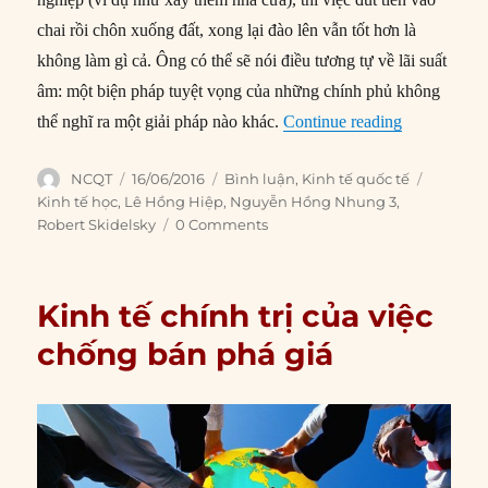
chai rồi chôn xuống đất, xong lại đào lên vẫn tốt hơn là
không làm gì cả. Ông có thể sẽ nói điều tương tự về lãi suất
âm: một biện pháp tuyệt vọng của những chính phủ không
“Tại sao lãi
thể nghĩ ra một giải pháp nào khác.
Continue reading
Author
Posted
Categories
Tags
NCQT
16/06/2016
Bình luận
,
Kinh tế quốc tế
on
Kinh tế học
,
Lê Hồng Hiệp
,
Nguyễn Hồng Nhung 3
,
Robert Skidelsky
0 Comments
Kinh tế chính trị của việc
chống bán phá giá