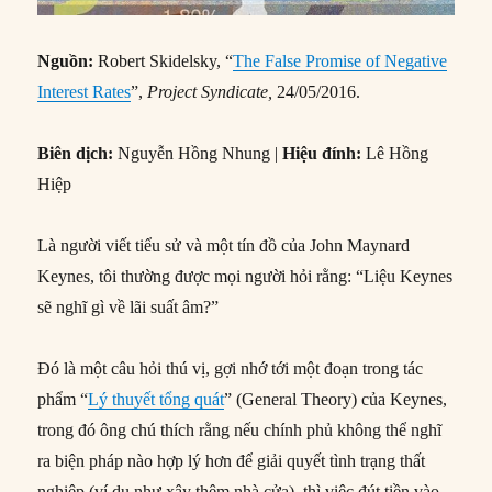
Nguồn:
Robert Skidelsky, “
The False Promise of Negative
Interest Rates
”,
Project Syndicate,
24/05/2016.
Biên dịch:
Nguyễn Hồng Nhung |
Hiệu đính:
Lê Hồng
Hiệp
Là người viết tiểu sử và một tín đồ của John Maynard
Keynes, tôi thường được mọi người hỏi rằng: “Liệu Keynes
sẽ nghĩ gì về lãi suất âm?”
Đó là một câu hỏi thú vị, gợi nhớ tới một đoạn trong tác
phẩm “
Lý thuyết tổng quát
” (General Theory) của Keynes,
trong đó ông chú thích rằng nếu chính phủ không thể nghĩ
ra biện pháp nào hợp lý hơn để giải quyết tình trạng thất
nghiệp (ví dụ như xây thêm nhà cửa), thì việc đút tiền vào