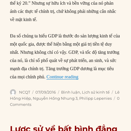
thế kỷ 20.” Nhưng sự hữu ích và bền vững của nó phản
ánh các thực tế chính trị, chứ không phải những cân nhắc
về mặt kinh tế.
Đa số chúng ta hiểu GDP là thước đo sản lượng kinh tế của
một quốc gia, được thể hiện bằng một giá trị tiền tệ duy
nhất. Nhưng không chỉ có vậy. GDP, và tốc độ tăng trưởng
của nó, là chỉ số phổ quát về sự phát triển, an sinh, và sức
mạnh địa chính trị. Tăng trưởng GDP dương là mục tiêu
“Lịch sử đằng sau những bấ
của mọi chính phủ.
Continue reading
Author
Posted
Categories
Tags
NCQT
07/09/2016
Bình luận
,
Lịch sử kinh tế
Lê
on
Hồng Hiệp
,
Nguyễn Hồng Nhung 3
,
Philipp Lepenies
0
Comments
Lược sử về bất bình đẳng