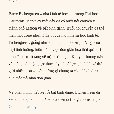
Barry Eichengreen – nhà kinh tế học tại trường Đại học
California, Berkeley mới đây đã có buổi nói chuyện tại
thành phố Lisbon về bất bình đẳng. Buổi nói chuyện đã thể
hiện một trong những giá trị của một nhà sử học kinh tế.
Eichengreen, giống như tôi, thích tìm tòi sự phức tạp của
mọi tình huống, luôn tránh việc đơn giản hóa thái quá khi
theo đuổi sự rõ ràng về mặt khái niệm. Khuynh hướng này
vẫn là nguồn động lực thúc đẩy để nỗ lực giải thích về thế
giới nhiều hơn so với những gì chúng ta có thể biết được
qua một mô hình đơn giản.
Về phần mình, nếu xét về bất bình đẳng, Eichengreen đã
xác định 6 quá trình cơ bản đã diễn ra trong 250 năm qua.
“Lược sử về bất bình đẳng kinh tế trên toàn cầu
Continue reading