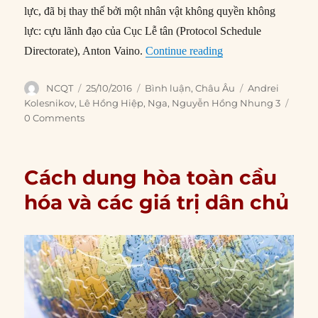
lực, đã bị thay thế bởi một nhân vật không quyền không
lực: cựu lãnh đạo của Cục Lễ tân (Protocol Schedule
“Những trợ thủ mới 
Directorate), Anton Vaino.
Continue reading
Author
Posted
Categories
Tags
NCQT
25/10/2016
Bình luận
,
Châu Âu
Andrei
on
Kolesnikov
,
Lê Hồng Hiệp
,
Nga
,
Nguyễn Hồng Nhung 3
0 Comments
Cách dung hòa toàn cầu
hóa và các giá trị dân chủ