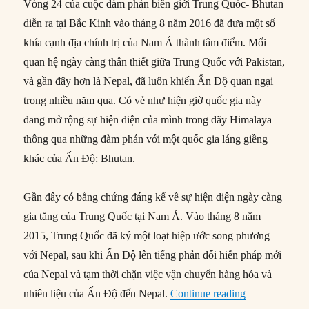
Vòng 24 của cuộc đàm phán biên giới Trung Quốc- Bhutan
diễn ra tại Bắc Kinh vào tháng 8 năm 2016 đã đưa một số
khía cạnh địa chính trị của Nam Á thành tâm điểm. Mối
quan hệ ngày càng thân thiết giữa Trung Quốc với Pakistan,
và gần đây hơn là Nepal, đã luôn khiến Ấn Độ quan ngại
trong nhiều năm qua. Có vẻ như hiện giờ quốc gia này
đang mở rộng sự hiện diện của mình trong dãy Himalaya
thông qua những đàm phán với một quốc gia láng giềng
khác của Ấn Độ: Bhutan.
Gần đây có bằng chứng đáng kể về sự hiện diện ngày càng
gia tăng của Trung Quốc tại Nam Á. Vào tháng 8 năm
2015, Trung Quốc đã ký một loạt hiệp ước song phương
với Nepal, sau khi Ấn Độ lên tiếng phản đối hiến pháp mới
của Nepal và tạm thời chặn việc vận chuyển hàng hóa và
“Nhân tố Trun
nhiên liệu của Ấn Độ đến Nepal.
Continue reading