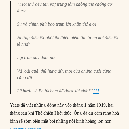
“Mọi thứ đều tan vỡ; trung tâm không thể chống đỡ
được
Sự vô chính phủ bao trùm lên khắp thế giới
Những điều tốt nhất thì thiếu niềm tin, trong khi điều tồi
tệ nhất
Lại tràn đầy đam mê
Và loài quái thú hung dữ, thời của chúng cuối cùng
cũng tới
Lê bước về Bethlehem để được tái sinh?”
[1]
Yeats đã viết những dòng này vào tháng 1 năm 1919, hai
tháng sau khi Thế chiến I kết thúc. Ông đã dự cảm rằng hoà
bình sẽ sớm biến mất bởi những nỗi kinh hoàng lớn hơn.
“Tư bản 4.0: Cuộc cách mạng tư duy kinh tế sắp