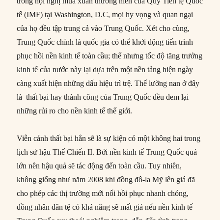
trong hội nghị mùa xuân thường niên của Quỹ Tiền tệ Quốc
tế (IMF) tại Washington, D.C, mọi hy vọng và quan ngại
của họ đều tập trung cả vào Trung Quốc. Xét cho cùng,
Trung Quốc chính là quốc gia có thể khởi động tiến trình
phục hồi nền kinh tế toàn cầu; thế nhưng tốc độ tăng trưởng
kinh tế của nước này lại dựa trên một nền tảng hiện ngày
càng xuất hiện những dấu hiệu trì trệ. Thế lưỡng nan ở đây
là thất bại hay thành công của Trung Quốc đều đem lại
những rủi ro cho nền kinh tế thế giới.
Viễn cảnh thất bại hẳn sẽ là sự kiện có một không hai trong
lịch sử hậu Thế Chiến II. Bởi nền kinh tế Trung Quốc quá
lớn nên hậu quả sẽ tác động đến toàn cầu. Tuy nhiên,
không giống như năm 2008 khi đồng đô-la Mỹ lên giá đã
cho phép các thị trường mới nổi hồi phục nhanh chóng,
đồng nhân dân tệ có khả năng sẽ mất giá nếu nền kinh tế