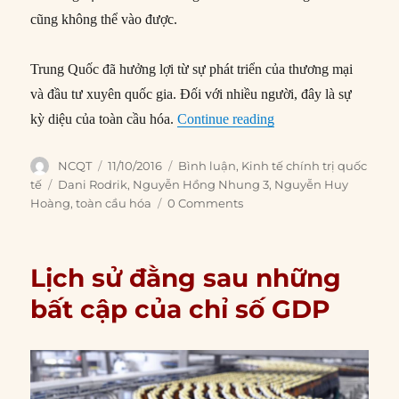
cũng không thể vào được.
Trung Quốc đã hưởng lợi từ sự phát triển của thương mại
và đầu tư xuyên quốc gia. Đối với nhiều người, đây là sự
“Cách dung hòa toàn c
kỳ diệu của toàn cầu hóa.
Continue reading
Author
Posted
Categories
NCQT
11/10/2016
Bình luận
,
Kinh tế chính trị quốc
on
Tags
tế
Dani Rodrik
,
Nguyễn Hồng Nhung 3
,
Nguyễn Huy
Hoàng
,
toàn cầu hóa
0 Comments
Lịch sử đằng sau những
bất cập của chỉ số GDP