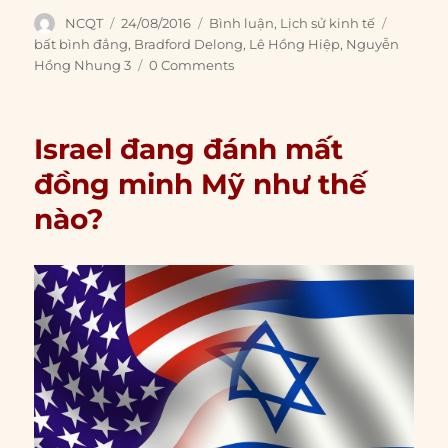
Author
Posted
Categories
Tags
NCQT
24/08/2016
Bình luận
,
Lịch sử kinh tế
on
bất bình đẳng
,
Bradford Delong
,
Lê Hồng Hiệp
,
Nguyễn
Hồng Nhung 3
0 Comments
Israel đang đánh mất
đồng minh Mỹ như thế
nào?