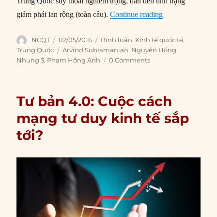
Trung Quốc suy thoái nghiêm trọng, dẫn đến tình trạng
“Rủi ro đến từ th
giảm phát lan rộng (toàn cầu).
Continue reading
Author
Posted
Categories
NCQT
02/05/2016
Bình luận
,
Kinh tế quốc tế
,
on
Tags
Trung Quốc
Arvind Subramanian
,
Nguyễn Hồng
Nhung 3
,
Phạm Hồng Anh
0 Comments
Tư bản 4.0: Cuộc cách
mạng tư duy kinh tế sắp
tới?