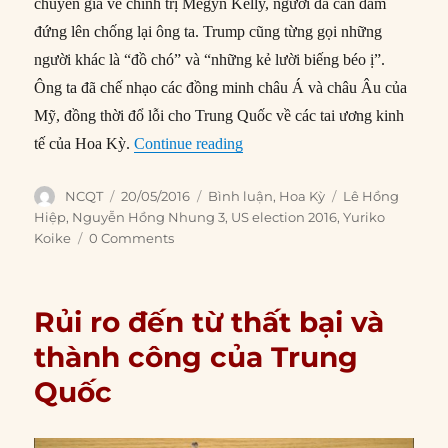
chuyên gia về chính trị Megyn Kelly, người đã can đảm
đứng lên chống lại ông ta. Trump cũng từng gọi những
người khác là “đồ chó” và “những kẻ lười biếng béo ị”.
Ông ta đã chế nhạo các đồng minh châu Á và châu Âu của
Mỹ, đồng thời đổ lỗi cho Trung Quốc về các tai ương kinh
“Chiến dịch ‘nước Mỹ trước tiê
tế của Hoa Kỳ.
Continue reading
Author
Posted
Categories
Tags
NCQT
20/05/2016
Bình luận
,
Hoa Kỳ
Lê Hồng
on
Hiệp
,
Nguyễn Hồng Nhung 3
,
US election 2016
,
Yuriko
Koike
0 Comments
Rủi ro đến từ thất bại và
thành công của Trung
Quốc