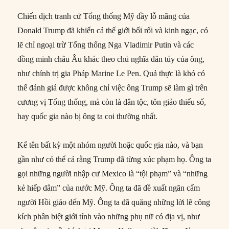
Chiến dịch tranh cử Tổng thống Mỹ đầy lỗ mãng của
Donald Trump đã khiến cả thế giới bối rối và kinh ngạc, có
lẽ chỉ ngoại trừ Tổng thống Nga Vladimir Putin và các
đồng minh châu Âu khác theo chủ nghĩa dân túy của ông,
như chính trị gia Pháp Marine Le Pen. Quả thực là khó có
thể đánh giá được không chỉ việc ông Trump sẽ làm gì trên
cương vị Tổng thống, mà còn là dân tộc, tôn giáo thiểu số,
hay quốc gia nào bị ông ta coi thường nhất.
Kể tên bất kỳ một nhóm người hoặc quốc gia nào, và bạn
gần như có thể cá rằng Trump đã từng xúc phạm họ. Ông ta
gọi những người nhập cư Mexico là “tội phạm” và “những
kẻ hiếp dâm” của nước Mỹ. Ông ta đã đề xuất ngăn cấm
người Hồi giáo đến Mỹ. Ông ta đã quăng những lời lẽ công
kích phân biệt giới tính vào những phụ nữ có địa vị, như