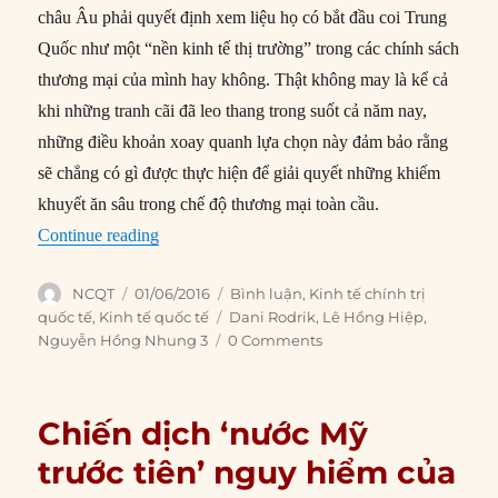
châu Âu phải quyết định xem liệu họ có bắt đầu coi Trung
Quốc như một “nền kinh tế thị trường” trong các chính sách
thương mại của mình hay không. Thật không may là kể cả
khi những tranh cãi đã leo thang trong suốt cả năm nay,
những điều khoản xoay quanh lựa chọn này đảm bảo rằng
sẽ chẳng có gì được thực hiện để giải quyết những khiếm
khuyết ăn sâu trong chế độ thương mại toàn cầu.
“Kinh tế chính trị của việc chống bán phá giá”
Continue reading
Author
Posted
Categories
NCQT
01/06/2016
Bình luận
,
Kinh tế chính trị
on
Tags
quốc tế
,
Kinh tế quốc tế
Dani Rodrik
,
Lê Hồng Hiệp
,
Nguyễn Hồng Nhung 3
0 Comments
Chiến dịch ‘nước Mỹ
trước tiên’ nguy hiểm của