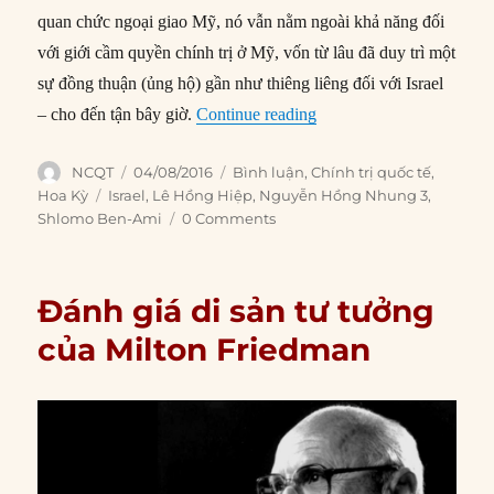
quan chức ngoại giao Mỹ, nó vẫn nằm ngoài khả năng đối
với giới cầm quyền chính trị ở Mỹ, vốn từ lâu đã duy trì một
sự đồng thuận (ủng hộ) gần như thiêng liêng đối với Israel
“Israel đang đánh mất đ
– cho đến tận bây giờ.
Continue reading
Author
Posted
Categories
NCQT
04/08/2016
Bình luận
,
Chính trị quốc tế
,
on
Tags
Hoa Kỳ
Israel
,
Lê Hồng Hiệp
,
Nguyễn Hồng Nhung 3
,
Shlomo Ben-Ami
0 Comments
Đánh giá di sản tư tưởng
của Milton Friedman