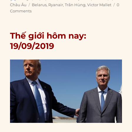
on
Tags
Châu Âu
Belarus
,
Ryanair
,
Trần Hùng
,
Victor Mallet
0
Comments
Thế giới hôm nay:
19/09/2019