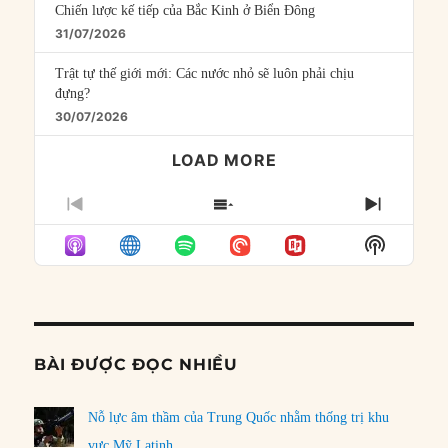
Chiến lược kế tiếp của Bắc Kinh ở Biển Đông
31/07/2026
Trật tự thế giới mới: Các nước nhỏ sẽ luôn phải chịu
đựng?
30/07/2026
LOAD MORE
PREVIOUS
SHOW
NEXT
EPISODE
EPISODES
EPISO
Show
LIST
Podcast
Informat
BÀI ĐƯỢC ĐỌC NHIỀU
Nỗ lực âm thầm của Trung Quốc nhằm thống trị khu
vực Mỹ Latinh