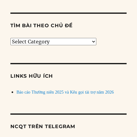
TÌM BÀI THEO CHỦ ĐỀ
Tìm
bài
theo
chủ
đề
LINKS HỮU ÍCH
Báo cáo Thường niên 2025 và Kêu gọi tài trợ năm 2026
NCQT TRÊN TELEGRAM