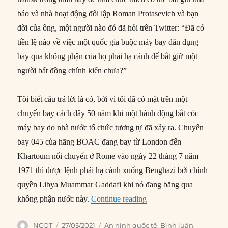
báo và nhà hoạt động đối lập Roman Protasevich và bạn
đời của ông, một người nào đó đã hỏi trên Twitter: “Đã có
tiền lệ nào về việc một quốc gia buộc máy bay dân dụng
bay qua không phận của họ phải hạ cánh để bắt giữ một
người bất đồng chính kiến chưa?”
Tôi biết câu trả lời là có, bởi vì tôi đã có mặt trên một
chuyến bay cách đây 50 năm khi một hành động bắt cóc
máy bay do nhà nước tổ chức tương tự đã xảy ra. Chuyến
bay 045 của hãng BOAC đang bay từ London đến
Khartoum nối chuyến ở Rome vào ngày 22 tháng 7 năm
1971 thì được lệnh phải hạ cánh xuống Benghazi bởi chính
quyền Libya Muammar Gaddafi khi nó đang băng qua
“Thấy gì từ sự kiện Bela
không phận nước này.
Continue reading
Author
Posted
Categories
NCQT
27/05/2021
An ninh quốc tế
,
Bình luận
,