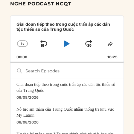
NGHE PODCAST NCQT
Audio
Player
Giai đoạn tiếp theo trong cuộc trấn áp các dân
tộc thiểu số của Trung Quốc
1
X
SKIP
PLAY
JUMP
CHANGE
SHARE
PLAYBACK
THIS
BACKWARD
PAUSE
FORWARD
00:00
RATE
16:25
EPISOD
Search
Episodes
Giai đoạn tiếp theo trong cuộc trấn áp các dân tộc thiểu số
của Trung Quốc
06/08/2026
Nỗ lực âm thầm của Trung Quốc nhằm thống trị khu vực
Mỹ Latinh
06/08/2026