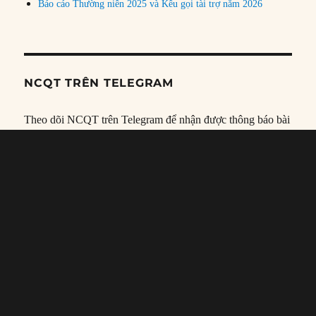
Báo cáo Thường niên 2025 và Kêu gọi tài trợ năm 2026
NCQT TRÊN TELEGRAM
Theo dõi NCQT trên Telegram để nhận được thông báo bài
viết mới và các thông tin, tài liệu… hữu ích khác:
https://t.me/DAnghiencuuquocte
NHẬN THÔNG BÁO QUA EMAIL
Nhập địa chỉ email và đăng ký để được nhận thông báo khi
có bài viết mới qua email.