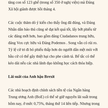
tăng con số 123 ghế (trong số 350 ở nghị viện) mà Đảng
Xã hội giành được hồi tháng 4.
Các cuộc thăm dò ý kiến cho thấy ông đã đúng, và Đảng
Nhân dân bảo thủ cũng sẽ đạt kết quả tốt, lấy bớt phiếu từ
các đảng mới hơn, bao gồm đảng Ciudadanos trung hữu,
đảng Vox cực hữu và Đảng Podemos . Song vẫn có rủi ro.
Tỷ lệ cử tri đi bỏ phiếu thấp hơn do người dân mệt mỏi với
bầu cử có thể gây thiệt hại cho phe cánh tả. Bế tắc có thể
kéo dài nếu các nhà lãnh đạo không học cách thỏa hiệp.
Lãi suất của Anh hậu Brexit
Các nhà hoạch định chính sách tiền tệ của Ngân hàng
Trung ương Anh (BoE) có thể sẽ giữ nguyên lãi suất trong
hôm nay, ở mức 0,75%, tháng thứ 14 liên tiếp. Nhưng trong