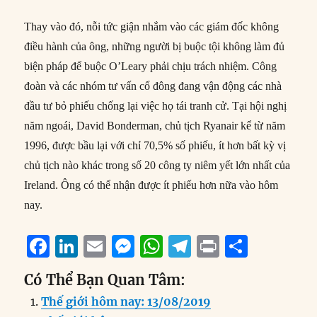
Thay vào đó, nỗi tức giận nhắm vào các giám đốc không
điều hành của ông, những người bị buộc tội không làm đủ
biện pháp để buộc O’Leary phải chịu trách nhiệm. Công
đoàn và các nhóm tư vấn cổ đông đang vận động các nhà
đầu tư bỏ phiếu chống lại việc họ tái tranh cử. Tại hội nghị
năm ngoái, David Bonderman, chủ tịch Ryanair kể từ năm
1996, được bầu lại với chỉ 70,5% số phiếu, ít hơn bất kỳ vị
chủ tịch nào khác trong số 20 công ty niêm yết lớn nhất của
Ireland. Ông có thể nhận được ít phiếu hơn nữa vào hôm
nay.
F
Li
E
M
W
T
P
S
a
n
m
e
h
el
ri
h
Có Thể Bạn Quan Tâm:
c
k
ai
ss
at
e
n
a
Thế giới hôm nay: 13/08/2019
e
e
l
e
s
g
t
re