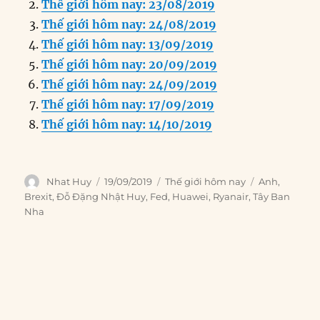
Thế giới hôm nay: 23/08/2019
b
d
n
A
r
Thế giới hôm nay: 24/08/2019
o
I
g
p
a
Thế giới hôm nay: 13/09/2019
o
n
er
p
m
Thế giới hôm nay: 20/09/2019
k
Thế giới hôm nay: 24/09/2019
Thế giới hôm nay: 17/09/2019
Thế giới hôm nay: 14/10/2019
Author
Posted
Categories
Tags
Nhat Huy
19/09/2019
Thế giới hôm nay
Anh
,
on
Brexit
,
Đỗ Đặng Nhật Huy
,
Fed
,
Huawei
,
Ryanair
,
Tây Ban
Nha