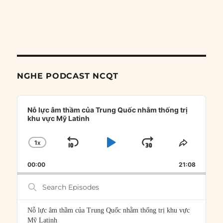
NGHE PODCAST NCQT
Audio
Player
Nỗ lực âm thầm của Trung Quốc nhằm thống trị
khu vực Mỹ Latinh
1
X
SKIP
PLAY
JUMP
CHANGE
SHARE
PLAYBACK
THIS
BACKWARD
PAUSE
FORWARD
00:00
RATE
21:08
EPISOD
Search
Episodes
Nỗ lực âm thầm của Trung Quốc nhằm thống trị khu vực
Mỹ Latinh