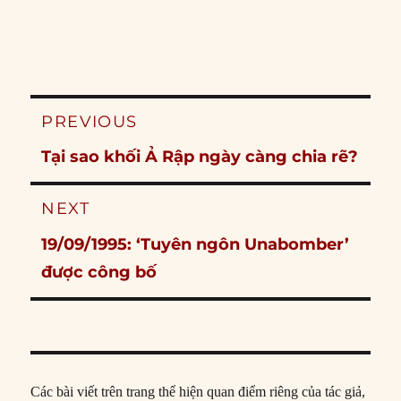
Post
PREVIOUS
navigation
Previous
Tại sao khối Ả Rập ngày càng chia rẽ?
post:
NEXT
Next
19/09/1995: ‘Tuyên ngôn Unabomber’
post:
được công bố
Các bài viết trên trang thể hiện quan điểm riêng của tác giả,