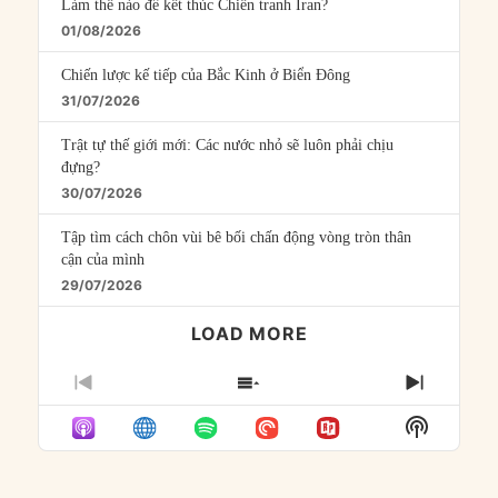
Làm thế nào để kết thúc Chiến tranh Iran?
01/08/2026
Chiến lược kế tiếp của Bắc Kinh ở Biển Đông
31/07/2026
Trật tự thế giới mới: Các nước nhỏ sẽ luôn phải chịu
đựng?
30/07/2026
Tập tìm cách chôn vùi bê bối chấn động vòng tròn thân
cận của mình
29/07/2026
LOAD MORE
PREVIOUS
SHOW
NEXT
EPISODE
EPISODES
EPISO
Show
LIST
Podcast
Informat