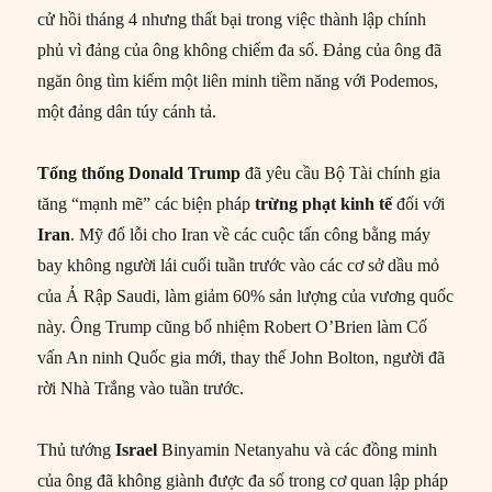
cử hồi tháng 4 nhưng thất bại trong việc thành lập chính
phủ vì đảng của ông không chiếm đa số. Đảng của ông đã
ngăn ông tìm kiếm một liên minh tiềm năng với Podemos,
một đảng dân túy cánh tả.
Tổng thống Donald Trump
đã yêu cầu Bộ Tài chính gia
tăng “mạnh mẽ” các biện pháp
trừng phạt kinh tế
đối với
Iran
. Mỹ đổ lỗi cho Iran về các cuộc tấn công bằng máy
bay không người lái cuối tuần trước vào các cơ sở dầu mỏ
của Ả Rập Saudi, làm giảm 60% sản lượng của vương quốc
này. Ông Trump cũng bổ nhiệm Robert O’Brien làm Cố
vấn An ninh Quốc gia mới, thay thế John Bolton, người đã
rời Nhà Trắng vào tuần trước.
Thủ tướng
Israel
Binyamin Netanyahu và các đồng minh
của ông đã không giành được đa số trong cơ quan lập pháp