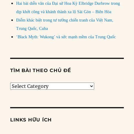
Hai bài diễn văn của Đại sứ Hoa Kỳ Elbridge Durbrow trong
dịp khởi công và khánh thành xa lộ Sài Gòn – Biên Hòa
Điểm khác biệt trong tư tưởng chiến tranh của Việt Nam,
Trung Quốc, Cuba
‘Black Myth: Wukong’ và sức mạnh mềm của Trung Quốc
TÌM BÀI THEO CHỦ ĐỀ
Tìm
bài
theo
chủ
đề
LINKS HỮU ÍCH