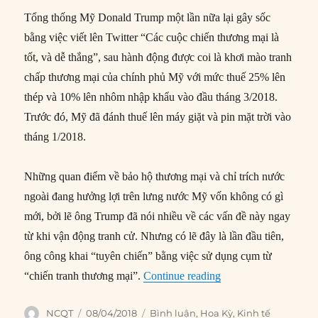
Tổng thống Mỹ Donald Trump một lần nữa lại gây sốc
bằng việc viết lên Twitter “Các cuộc chiến thương mại là
tốt, và dễ thắng”, sau hành động được coi là khơi mào tranh
chấp thương mại của chính phủ Mỹ với mức thuế 25% lên
thép và 10% lên nhôm nhập khẩu vào đầu tháng 3/2018.
Trước đó, Mỹ đã đánh thuế lên máy giặt và pin mặt trời vào
tháng 1/2018.
Những quan điểm về bảo hộ thương mại và chỉ trích nước
ngoài đang hưởng lợi trên lưng nước Mỹ vốn không có gì
mới, bởi lẽ ông Trump đã nói nhiều về các vấn đề này ngay
từ khi vận động tranh cử. Nhưng có lẽ đây là lần đầu tiên,
ông công khai “tuyên chiến” bằng việc sử dụng cụm từ
“Vì sao Mỹ và các qu
“chiến tranh thương mại”.
Continue reading
Author
Posted
Categories
NCQT
08/04/2018
Bình luận
,
Hoa Kỳ
,
Kinh tế