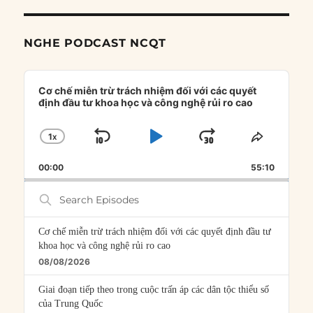
NGHE PODCAST NCQT
Audio
Player
Cơ chế miễn trừ trách nhiệm đối với các quyết
định đầu tư khoa học và công nghệ rủi ro cao
1
X
SKIP
PLAY
JUMP
CHANGE
SHARE
PLAYBACK
THIS
BACKWARD
PAUSE
FORWARD
00:00
RATE
55:10
EPISOD
Search
Episodes
Cơ chế miễn trừ trách nhiệm đối với các quyết định đầu tư
khoa học và công nghệ rủi ro cao
08/08/2026
Giai đoạn tiếp theo trong cuộc trấn áp các dân tộc thiểu số
của Trung Quốc