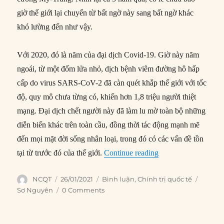
giờ thế giới lại chuyển từ bất ngờ này sang bất ngờ khác
khó lường đến như vậy.
Với 2020, đó là năm của đại dịch Covid-19. Giờ này năm
ngoái, từ một đốm lửa nhỏ, dịch bệnh viêm đường hô hấp
cấp do virus SARS-CoV-2 đã càn quét khắp thế giới với tốc
độ, quy mô chưa từng có, khiến hơn 1,8 triệu người thiệt
mạng. Đại dịch chết người này đã làm lu mờ toàn bộ những
diễn biến khác trên toàn cầu, đồng thời tác động mạnh mẽ
đến mọi mặt đời sống nhân loại, trong đó có các vấn đề tồn
“Bức tranh chính trị
tại từ trước đó của thế giới.
Continue reading
Author
Posted
Categories
Tags
NCQT
26/01/2021
Bình luận
,
Chính trị quốc tế
on
Sơ Nguyên
0 Comments