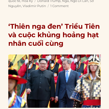
on
Tags
quốc tế
,
Hoa Kỳ
Donald Trump
,
Nga
,
Ngô Di Lân
,
Sơ
Nguyên
,
Vladimir Putin
1 Comment
‘Thiên nga đen’ Triều Tiên
và cuộc khủng hoảng hạt
nhân cuối cùng