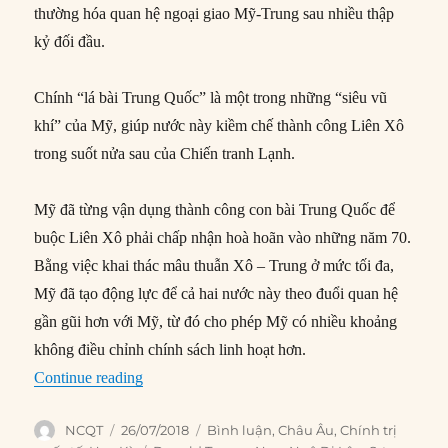
thường hóa quan hệ ngoại giao Mỹ-Trung sau nhiều thập
kỷ đối đầu.
Chính “lá bài Trung Quốc” là một trong những “siêu vũ
khí” của Mỹ, giúp nước này kiềm chế thành công Liên Xô
trong suốt nửa sau của Chiến tranh Lạnh.
Mỹ đã từng vận dụng thành công con bài Trung Quốc để
buộc Liên Xô phải chấp nhận hoà hoãn vào những năm 70.
Bằng việc khai thác mâu thuẫn Xô – Trung ở mức tối đa,
Mỹ đã tạo động lực để cả hai nước này theo đuổi quan hệ
gần gũi hơn với Mỹ, từ đó cho phép Mỹ có nhiều khoảng
không điều chỉnh chính sách linh hoạt hơn.
“Thượng đỉnh Trump-Putin: Lịch sử có bao giờ l
Continue reading
Author
Posted
Categories
NCQT
26/07/2018
Bình luận
,
Châu Âu
,
Chính trị