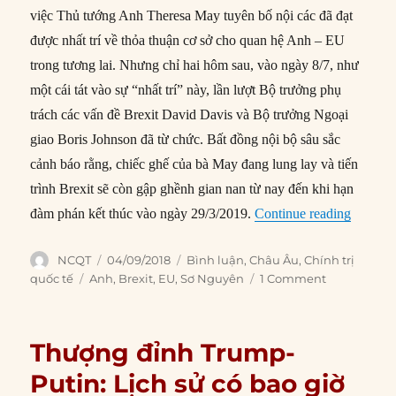
việc Thủ tướng Anh Theresa May tuyên bố nội các đã đạt
được nhất trí về thỏa thuận cơ sở cho quan hệ Anh – EU
trong tương lai. Nhưng chỉ hai hôm sau, vào ngày 8/7, như
một cái tát vào sự “nhất trí” này, lần lượt Bộ trưởng phụ
trách các vấn đề Brexit David Davis và Bộ trưởng Ngoại
giao Boris Johnson đã từ chức. Bất đồng nội bộ sâu sắc
cảnh báo rằng, chiếc ghế của bà May đang lung lay và tiến
trình Brexit sẽ còn gập ghềnh gian nan từ nay đến khi hạn
“Gập gh
đàm phán kết thúc vào ngày 29/3/2019.
Continue reading
Author
Posted
Categories
NCQT
04/09/2018
Bình luận
,
Châu Âu
,
Chính trị
on
Tags
quốc tế
Anh
,
Brexit
,
EU
,
Sơ Nguyên
1 Comment
Thượng đỉnh Trump-
Putin: Lịch sử có bao giờ