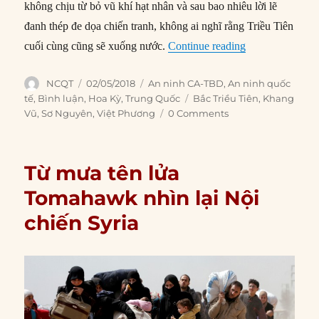
không chịu từ bỏ vũ khí hạt nhân và sau bao nhiêu lời lẽ
đanh thép đe dọa chiến tranh, không ai nghĩ rằng Triều Tiên
“‘Thiên nga đen
cuối cùng cũng sẽ xuống nước.
Continue reading
Author
Posted
Categories
NCQT
02/05/2018
An ninh CA-TBD
,
An ninh quốc
on
Tags
tế
,
Bình luận
,
Hoa Kỳ
,
Trung Quốc
Bắc Triều Tiên
,
Khang
Vũ
,
Sơ Nguyên
,
Việt Phương
0 Comments
Từ mưa tên lửa
Tomahawk nhìn lại Nội
chiến Syria