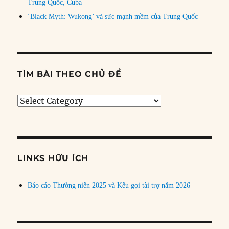
Trung Quốc, Cuba
‘Black Myth: Wukong’ và sức mạnh mềm của Trung Quốc
TÌM BÀI THEO CHỦ ĐỀ
Tìm
bài
theo
chủ
đề
LINKS HỮU ÍCH
Báo cáo Thường niên 2025 và Kêu gọi tài trợ năm 2026