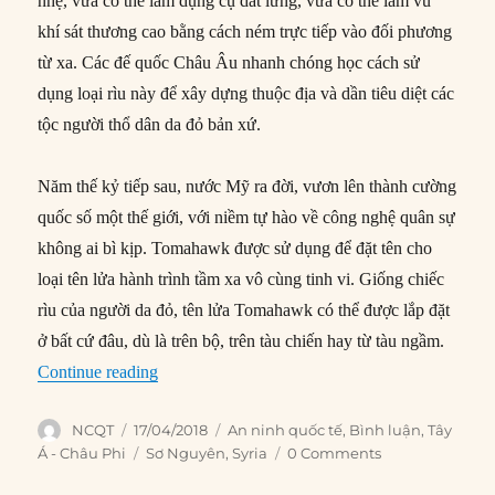
nhẹ, vừa có thể làm dụng cụ dắt lưng, vừa có thể làm vũ
khí sát thương cao bằng cách ném trực tiếp vào đối phương
từ xa. Các đế quốc Châu Âu nhanh chóng học cách sử
dụng loại rìu này để xây dựng thuộc địa và dần tiêu diệt các
tộc người thổ dân da đỏ bản xứ.
Năm thế kỷ tiếp sau, nước Mỹ ra đời, vươn lên thành cường
quốc số một thế giới, với niềm tự hào về công nghệ quân sự
không ai bì kịp. Tomahawk được sử dụng để đặt tên cho
loại tên lửa hành trình tầm xa vô cùng tinh vi. Giống chiếc
rìu của người da đỏ, tên lửa Tomahawk có thể được lắp đặt
ở bất cứ đâu, dù là trên bộ, trên tàu chiến hay từ tàu ngầm.
“Từ mưa tên lửa Tomahawk nhìn lại Nội chiến 
Continue reading
Author
Posted
Categories
NCQT
17/04/2018
An ninh quốc tế
,
Bình luận
,
Tây
on
Tags
Á - Châu Phi
Sơ Nguyên
,
Syria
0 Comments