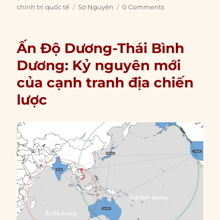
on
Tags
chính trị quốc tế
Sơ Nguyên
0 Comments
Ấn Độ Dương-Thái Bình
Dương: Kỷ nguyên mới
của cạnh tranh địa chiến
lược