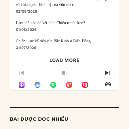
và khía cạnh chính trị của vốn rủi ro
02/08/2026
Làm thế nào để kết thúc Chiến tranh Iran?
01/08/2026
Chiến lược kế tiếp của Bắc Kinh ở Biển Đông
31/07/2026
LOAD MORE
PREVIOUS
SHOW
NEXT
EPISODE
EPISODES
EPISO
Show
LIST
Podcast
Informat
BÀI ĐƯỢC ĐỌC NHIỀU