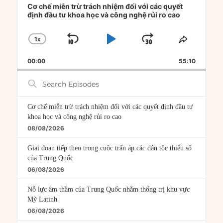
Player
Cơ chế miễn trừ trách nhiệm đối với các quyết
định đầu tư khoa học và công nghệ rủi ro cao
1
X
SKIP
PLAY
JUMP
CHANGE
SHARE
PLAYBACK
THIS
BACKWARD
PAUSE
FORWARD
00:00
RATE
55:10
EPISOD
Search
Episodes
Cơ chế miễn trừ trách nhiệm đối với các quyết định đầu tư
khoa học và công nghệ rủi ro cao
08/08/2026
Giai đoạn tiếp theo trong cuộc trấn áp các dân tộc thiểu số
của Trung Quốc
06/08/2026
Nỗ lực âm thầm của Trung Quốc nhằm thống trị khu vực
Mỹ Latinh
06/08/2026