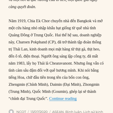
càng quyết đoán.
Năm 1919, Chia Ek Chor chuyển nhà đến Bangkok và mở
một cửa hàng nhỏ nhập khẩu hạt giống từ quê nhà tỉnh
Quảng Đông ở Trung Quốc. Hai thế hệ sau, doanh nghiệp
này, Charoen Pokphand (CP), đã trở thành tập đoàn thống
trị Thái Lan, kinh doanh mọi mặt hàng từ thịt gà, thịt heo,
đến ô tô, điện thoại. Người ông sáng lập công ty, đã mất
năm 1983, lấy họ Thái là Chearavanont. Nhưng ông vẫn có
tình cảm sâu đậm đối với quê hương mình. Khi nói bằng
tiếng Hoa, chữ đầu tiên trong tên của bốn con ông,
Zhengmin (Chính Minh), Daimin (Đại Minh), Zhongmin
(Trung Minh), Quốc Minh (Goumin), ghép lại sẽ thành
“Giới tài phiệt Hoa 
“chính đại Trung Quốc”.
Continue reading
Author
Posted
Categories
NCQT
13/07/2020
ASEAN
,
Bình luận
,
Lịch sử kinh