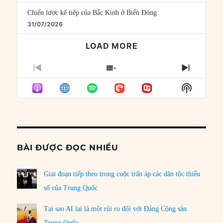
Chiến lược kế tiếp của Bắc Kinh ở Biển Đông
31/07/2026
LOAD MORE
PREVIOUS
SHOW
NEXT
EPISODE
EPISODES
EPISO
Show
LIST
Podcast
Informat
BÀI ĐƯỢC ĐỌC NHIỀU
Giai đoạn tiếp theo trong cuộc trấn áp các dân tộc thiểu
số của Trung Quốc
Tại sao AI lại là một rủi ro đối với Đảng Cộng sản
Trung Quốc