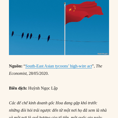
Nguồn:
“
South-East Asian tycoons’ high-wire act
”,
The
Economist
, 28/05/2020.
Biên dịch:
Huỳnh Ngọc Lập
Các đế chế kinh doanh gốc Hoa đang gặp khó trước
những đòi hỏi trái ngược đến từ một nơi họ đã xem là nhà
và một nơi là quê hương của tổ tiên, một quốc gia ngày