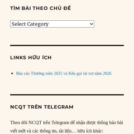
TÌM BÀI THEO CHỦ ĐỀ
Tìm
bài
theo
chủ
đề
LINKS HỮU ÍCH
Báo cáo Thường niên 2025 và Kêu gọi tài trợ năm 2026
NCQT TRÊN TELEGRAM
Theo dõi NCQT trên Telegram để nhận được thông báo bài
viết mới và các thông tin, tài liệu… hữu ích khác: