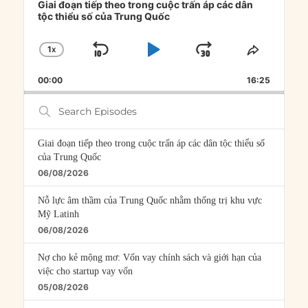
Player
Giai đoạn tiếp theo trong cuộc trấn áp các dân
tộc thiểu số của Trung Quốc
1
X
SKIP
PLAY
JUMP
CHANGE
SHARE
PLAYBACK
THIS
BACKWARD
PAUSE
FORWARD
00:00
RATE
16:25
EPISOD
Search
Episodes
Giai đoạn tiếp theo trong cuộc trấn áp các dân tộc thiểu số
của Trung Quốc
06/08/2026
Nỗ lực âm thầm của Trung Quốc nhằm thống trị khu vực
Mỹ Latinh
06/08/2026
Nợ cho kẻ mộng mơ: Vốn vay chính sách và giới hạn của
việc cho startup vay vốn
05/08/2026