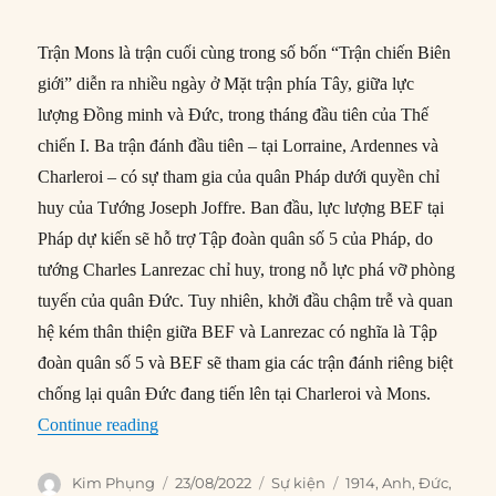
Trận Mons là trận cuối cùng trong số bốn “Trận chiến Biên
giới” diễn ra nhiều ngày ở Mặt trận phía Tây, giữa lực
lượng Đồng minh và Đức, trong tháng đầu tiên của Thế
chiến I. Ba trận đánh đầu tiên – tại Lorraine, Ardennes và
Charleroi – có sự tham gia của quân Pháp dưới quyền chỉ
huy của Tướng Joseph Joffre. Ban đầu, lực lượng BEF tại
Pháp dự kiến sẽ hỗ trợ Tập đoàn quân số 5 của Pháp, do
tướng Charles Lanrezac chỉ huy, trong nỗ lực phá vỡ phòng
tuyến của quân Đức. Tuy nhiên, khởi đầu chậm trễ và quan
hệ kém thân thiện giữa BEF và Lanrezac có nghĩa là Tập
đoàn quân số 5 và BEF sẽ tham gia các trận đánh riêng biệt
chống lại quân Đức đang tiến lên tại Charleroi và Mons.
“23/08/1914: Trận Mons trong Thế chiến I”
Continue reading
Author
Posted
Categories
Tags
Kim Phụng
23/08/2022
Sự kiện
1914
,
Anh
,
Đức
,