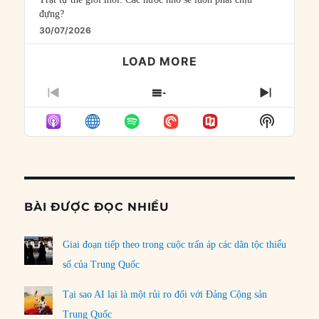
đựng?
30/07/2026
LOAD MORE
PREVIOUS
SHOW
NEXT
EPISODE
EPISODES
EPISO
Show
LIST
Podcast
Informat
BÀI ĐƯỢC ĐỌC NHIỀU
Giai đoạn tiếp theo trong cuộc trấn áp các dân tộc thiểu
số của Trung Quốc
Tại sao AI lại là một rủi ro đối với Đảng Cộng sản
Trung Quốc