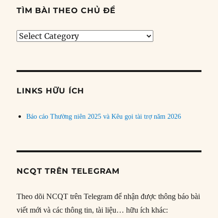
TÌM BÀI THEO CHỦ ĐỀ
Tìm
bài
theo
chủ
đề
LINKS HỮU ÍCH
Báo cáo Thường niên 2025 và Kêu gọi tài trợ năm 2026
NCQT TRÊN TELEGRAM
Theo dõi NCQT trên Telegram để nhận được thông báo bài
viết mới và các thông tin, tài liệu… hữu ích khác: