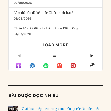
02/08/2026
Làm thế nào để kết thúc Chiến tranh Iran?
01/08/2026
Chiến lược kế tiếp của Bắc Kinh ở Biển Đông
31/07/2026
LOAD MORE
PREVIOUS
SHOW
NEXT
EPISODE
EPISODES
EPISO
Show
LIST
Podcast
Informat
BÀI ĐƯỢC ĐỌC NHIỀU
Giai đoạn tiếp theo trong cuộc trấn áp các dân tộc thiểu