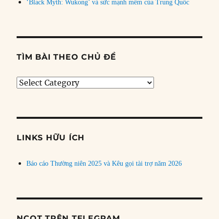
‘Black Myth: Wukong’ và sức mạnh mềm của Trung Quốc
TÌM BÀI THEO CHỦ ĐỀ
Tìm
bài
theo
chủ
đề
LINKS HỮU ÍCH
Báo cáo Thường niên 2025 và Kêu gọi tài trợ năm 2026
NCQT TRÊN TELEGRAM