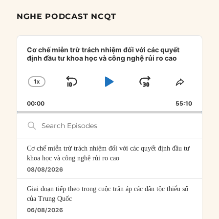
NGHE PODCAST NCQT
Audio
Player
Cơ chế miễn trừ trách nhiệm đối với các quyết
định đầu tư khoa học và công nghệ rủi ro cao
1
X
SKIP
PLAY
JUMP
CHANGE
SHARE
PLAYBACK
THIS
BACKWARD
PAUSE
FORWARD
00:00
RATE
55:10
EPISOD
Search
Episodes
Cơ chế miễn trừ trách nhiệm đối với các quyết định đầu tư
khoa học và công nghệ rủi ro cao
08/08/2026
Giai đoạn tiếp theo trong cuộc trấn áp các dân tộc thiểu số
của Trung Quốc
06/08/2026