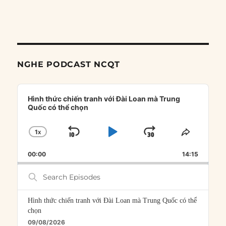
NGHE PODCAST NCQT
Audio
Player
Hình thức chiến tranh với Đài Loan mà Trung
Quốc có thể chọn
1
X
SKIP
PLAY
JUMP
CHANGE
SHARE
PLAYBACK
THIS
BACKWARD
PAUSE
FORWARD
00:00
RATE
14:15
EPISOD
Search
Episodes
Hình thức chiến tranh với Đài Loan mà Trung Quốc có thể
chọn
09/08/2026