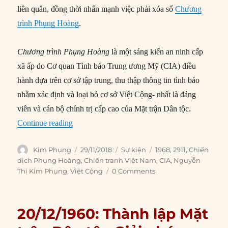
liên quân, đồng thời nhấn mạnh việc phải xóa sổ
Chương
trình Phụng Hoàng
.
Chương trình Phụng Hoàng
là một sáng kiến an ninh cấp
xã ấp do Cơ quan Tình báo Trung ương Mỹ (CIA) điều
hành dựa trên cơ sở tập trung, thu thập thông tin tình báo
nhằm xác định và loại bỏ cơ sở Việt Cộng- nhất là đảng
viên và cán bộ chính trị cấp cao của Mặt trận Dân tộc.
“29/11/1968: Cộng sản thề phá hủy Chương tr
Continue reading
Author
Posted
Categories
Tags
Kim Phụng
29/11/2018
Sự kiện
1968
,
2911
,
Chiến
on
dịch Phụng Hoàng
,
Chiến tranh Việt Nam
,
CIA
,
Nguyễn
Thị Kim Phụng
,
Việt Cộng
0 Comments
20/12/1960: Thành lập Mặt