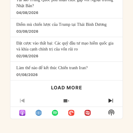
Nhật Bản?
04/08/2026
Điểm mù chiến lược của Trump tại Thái Bình Dương
03/08/2026
Đặt cược vào thất bại: Các quỹ đầu tư mạo hiểm quốc gia
và khía cạnh chính trị của vốn rủi ro
02/08/2026
Làm thế nào để kết thúc Chiến tranh Iran?
01/08/2026
LOAD MORE
PREVIOUS
SHOW
NEXT
EPISODE
EPISODES
EPISO
Show
LIST
Podcast
Informat