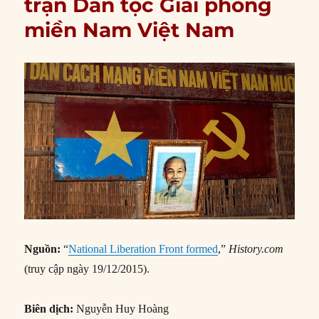
trận Dân tộc Giải phóng
miền Nam Việt Nam
Nguồn:
“
National Liberation Front formed
,”
History.com
(truy cập ngày 19/12/2015).
Biên dịch:
Nguyễn Huy Hoàng