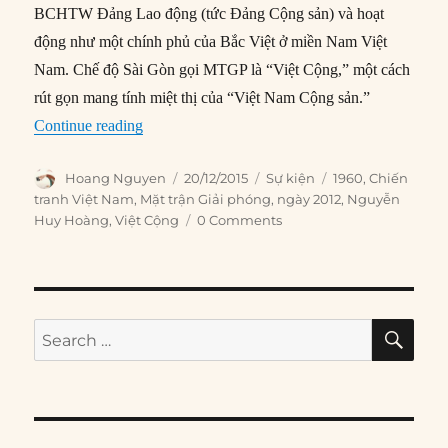
BCHTW Đảng Lao động (tức Đảng Cộng sản) và hoạt
động như một chính phủ của Bắc Việt ở miền Nam Việt
Nam. Chế độ Sài Gòn gọi MTGP là “Việt Cộng,” một cách
rút gọn mang tính miệt thị của “Việt Nam Cộng sản.”
“20/12/1960: Thành lập Mặt trận Dân tộc Giải
Continue reading
Author
Posted
Categories
Tags
Hoang Nguyen
20/12/2015
Sự kiện
1960
,
Chiến
on
tranh Việt Nam
,
Mặt trận Giải phóng
,
ngày 2012
,
Nguyễn
Huy Hoàng
,
Việt Cộng
0 Comments
SE
Search
for: