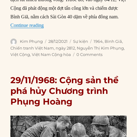
Cộng đã phát động một đợt tấn công lớn và chiếm được
Bình Giã, nằm cách Sài Gòn 40 dặm về phía đông nam.
“28/12/1964: Lực lượng Việt Nam Cộng hòa già
Continue reading
Author
Posted
Categories
Tags
Kim Phụng
28/12/2021
Sự kiện
1964
,
Bình Giã
,
on
Chiến tranh Việt Nam
,
ngày 2812
,
Nguyễn Thị Kim Phụng
,
Việt Cộng
,
Việt Nam Cộng hòa
0 Comments
29/11/1968: Cộng sản thề
phá hủy Chương trình
Phụng Hoàng