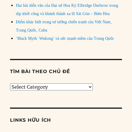
Hai bài diễn văn của Đại sứ Hoa Kỳ Elbridge Durbrow trong
dịp khởi công và khánh thành xa lộ Sài Gòn – Biên Hòa
Điểm khác biệt trong tư tưởng chiến tranh của Việt Nam,
Trung Quốc, Cuba
‘Black Myth: Wukong’ và sức mạnh mềm của Trung Quốc
TÌM BÀI THEO CHỦ ĐỀ
Tìm
bài
theo
chủ
đề
LINKS HỮU ÍCH