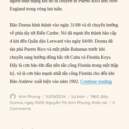
người thiệt mạng khi nó di chuyển từ Puerto Rico đến New
England trong vòng hai tuần.
Bão Donna hình thành vào ngày 31/08 và di chuyển hướng
về phía tây tới Biển Caribe. Nó đã mạnh lên thành bão cấp
4 khi đến Quần đảo Leeward vào ngày 04/09. Donna đã
tàn phá Puerto Rico và một phần Bahamas trước khi
chuyển sang hướng đông bắc tới Cuba và Florida Keys.
Đây là cơn bão lớn đầu tiên tấn công Florida trong một thập
kỷ, và là cơn bão mạnh nhất tấn công Florida cho đến khi
“10/09/1
Bão Andrew xuất hiện vào năm 1992.
Continue reading
Author
Posted
Categories
Tags
Kim Phụng
10/09/2024
Sự kiện
1960
,
Bão
on
Donna
,
ngày 1009
,
Nguyễn Thị Kim Phụng
,
thiên tai
0
Comments