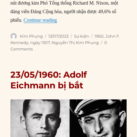
nút đương kim Phó Tổng thống Richard M. Nixon, một
đảng viên Đảng Cộng hòa, người nhận được 49,6% số
“13/07/1960: John F. Kennedy được đề c
phiếu.
Continue reading
Author
Posted
Categories
Tags
Kim Phụng
13/07/2023
Sự kiện
1960
,
John F.
on
Kennedy
,
ngày 1307
,
Nguyễn Thị Kim Phụng
0
Comments
23/05/1960: Adolf
Eichmann bị bắt