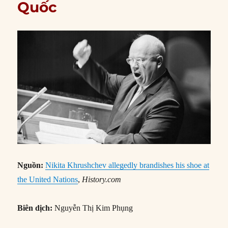
Quốc
Nguồn:
Nikita Khrushchev allegedly brandishes his shoe at
the United Nations
,
History.com
Biên dịch:
Nguyễn Thị Kim Phụng