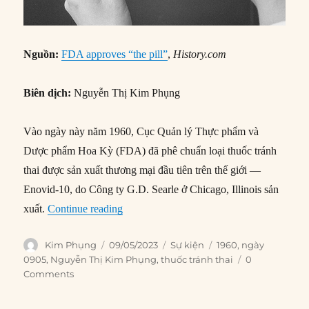
Nguồn:
FDA approves “the pill”
,
History.com
Biên dịch:
Nguyễn Thị Kim Phụng
Vào ngày này năm 1960, Cục Quản lý Thực phẩm và
Dược phẩm Hoa Kỳ (FDA) đã phê chuẩn loại thuốc tránh
thai được sản xuất thương mại đầu tiên trên thế giới —
Enovid-10, do Công ty G.D. Searle ở Chicago, Illinois sản
“09/05/1960: FDA cho phép sử dụng thuốc
xuất.
Continue reading
Author
Posted
Categories
Tags
Kim Phụng
09/05/2023
Sự kiện
1960
,
ngày
on
0905
,
Nguyễn Thị Kim Phụng
,
thuốc tránh thai
0
Comments