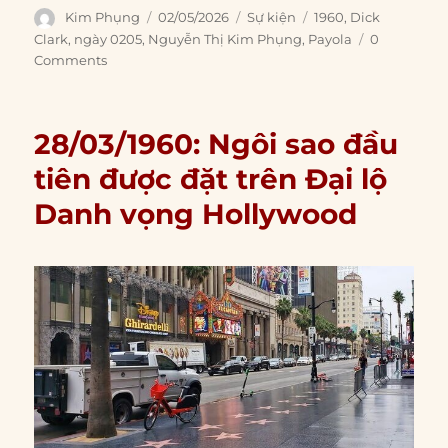
Author
Posted
Categories
Tags
Kim Phụng
02/05/2026
Sự kiện
1960
,
Dick
on
Clark
,
ngày 0205
,
Nguyễn Thị Kim Phụng
,
Payola
0
Comments
28/03/1960: Ngôi sao đầu
tiên được đặt trên Đại lộ
Danh vọng Hollywood