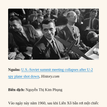
Nguồn:
U.S.-Soviet summit meeting collapses after U-2
spy plane shot down
,
History.com
Biên dịch:
Nguyễn Thị Kim Phụng
Vào ngày này năm 1960, sau khi Liên Xô bắn rơi một chiếc