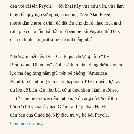
đến với cái tên Payola — lời khai này vừa cứu vãn, vừa làm
thay đổi quỹ đạo sự nghiệp của ông. Nếu Alan Freed,
người dẫn chương trình đã đặt tên cho dòng nhạc rock and
roll, phải chịu tổn thất lớn nhất sau bê bối Payola, thì Dick
Clark chính là người sống sót nổi tiếng nhất.
Những ai biết đến Dick Clark qua chương trình “TV
Bloops and Blunders” có thể sẽ khó hình dung được quyền
lực mà ông từng nắm giữ trên bệ phóng “American
Bandstand,” nhưng vào cuối thập niên 1950, quyền lực ấy
đủ lớn để biến gần như bất cứ ai ông chọn thành ngôi sao
— từ Connie Francis đến Fabian. Nó cũng đủ lớn để thu
hút sự chú ý của Ủy ban Giám sát Lập pháp Hạ viện —
tiểu ban của Quốc hội Mỹ điều tra vụ bê bối Payola.
“02/05/1960: Dick Clark thoát khỏi bê bối Payo
Continue reading