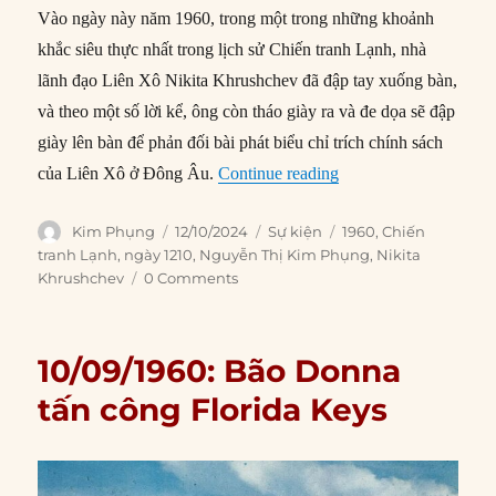
Vào ngày này năm 1960, trong một trong những khoảnh
khắc siêu thực nhất trong lịch sử Chiến tranh Lạnh, nhà
lãnh đạo Liên Xô Nikita Khrushchev đã đập tay xuống bàn,
và theo một số lời kể, ông còn tháo giày ra và đe dọa sẽ đập
giày lên bàn để phản đối bài phát biểu chỉ trích chính sách
“12/10/1960: “Sự cố đ
của Liên Xô ở Đông Âu.
Continue reading
Author
Posted
Categories
Tags
Kim Phụng
12/10/2024
Sự kiện
1960
,
Chiến
on
tranh Lạnh
,
ngày 1210
,
Nguyễn Thị Kim Phụng
,
Nikita
Khrushchev
0 Comments
10/09/1960: Bão Donna
tấn công Florida Keys