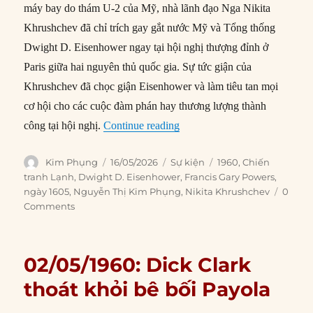
máy bay do thám U-2 của Mỹ, nhà lãnh đạo Nga Nikita
Khrushchev đã chỉ trích gay gắt nước Mỹ và Tổng thống
Dwight D. Eisenhower ngay tại hội nghị thượng đỉnh ở
Paris giữa hai nguyên thủ quốc gia. Sự tức giận của
Khrushchev đã chọc giận Eisenhower và làm tiêu tan mọi
cơ hội cho các cuộc đàm phán hay thương lượng thành
“16/05/1960: Thượng đỉnh Mỹ
công tại hội nghị.
Continue reading
Author
Posted
Categories
Tags
Kim Phụng
16/05/2026
Sự kiện
1960
,
Chiến
on
tranh Lạnh
,
Dwight D. Eisenhower
,
Francis Gary Powers
,
ngày 1605
,
Nguyễn Thị Kim Phụng
,
Nikita Khrushchev
0
Comments
02/05/1960: Dick Clark
thoát khỏi bê bối Payola