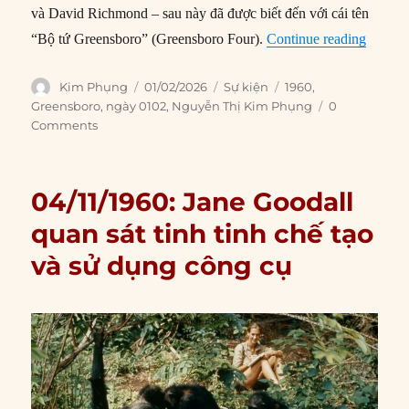
và David Richmond – sau này đã được biết đến với cái tên
“01/02/
“Bộ tứ Greensboro” (Greensboro Four).
Continue reading
Author
Posted
Categories
Tags
Kim Phụng
01/02/2026
Sự kiện
1960
,
on
Greensboro
,
ngày 0102
,
Nguyễn Thị Kim Phụng
0
Comments
04/11/1960: Jane Goodall
quan sát tinh tinh chế tạo
và sử dụng công cụ