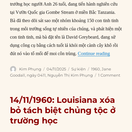
trưởng học người Anh 26 tuổi, đang tiến hành nghiên cứu
tại Vườn Quốc gia Gombe Stream ở miền Bắc Tanzania.
Bà đã theo dõi sát sao một nhóm khoảng 150 con tinh tinh
trong môi trường sống tự nhiên của chúng, và phát hiện một
con tinh tinh, mà bà đặt tên là David Greybeard, đang sử
dụng công cụ bằng cách tuốt lá khỏi một cành cây khô rồi
“04/11/1960
đút nó vào tổ mối để moi côn trùng.
Continue reading
Author
Posted
Categories
Tags
Kim Phụng
04/11/2025
Sự kiện
1960
,
Jane
on
Goodall
,
ngày 0411
,
Nguyễn Thị Kim Phụng
1 Comment
14/11/1960: Louisiana xóa
bỏ tách biệt chủng tộc ở
trường học