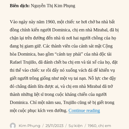
Biên dịch:
Nguyễn Thị Kim Phụng
Vào ngày này năm 1960, một chiếc xe hơi chở ba nhà bất
đồng chính kiến người Dominica, chị em nhà Mirabal, đã bị
chặn lại trên đường đến nhà tù nơi hai người chồng của họ
đang bị giam giữ. Các thành viên của cảnh sát mật Cộng
hòa Dominica, bao gồm “cánh tay phải” của nhà độc tài
Rafael Trujillo, đã đánh chết ba chị em và tài xế của họ, đặt
thi thể vào chiếc xe rồi đẩy nó xuống vách đá để khiến vụ
giết người trông giống như một vụ tai nạn. Nỗ lực che đậy
đó chẳng đánh lừa được ai, và chị em nhà Mirabal đã trở
thành những liệt sĩ trong cuộc kháng chiến của người
Dominica. Chỉ một năm sau, Trujillo cũng sẽ bị giết trong
“25/11/1960: Ch
một cuộc phục kích ven đường.
Continue reading
Author
Posted
Categories
Tags
Kim Phụng
25/11/2023
Sự kiện
1960
,
chị em