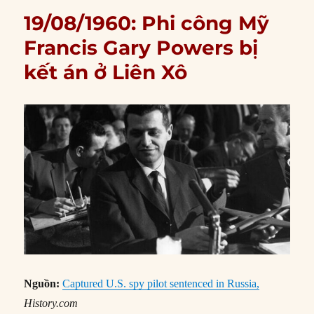
19/08/1960: Phi công Mỹ
Francis Gary Powers bị
kết án ở Liên Xô
Nguồn:
Captured U.S. spy pilot sentenced in Russia,
History.com