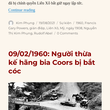
đã bị chính quyền Liên Xô bắt giữ ngay lập tức.
“19/08/1960: Phi công Mỹ Francis Gary Powers 
Continue reading
Author
Posted
Categories
Tags
Kim Phụng
19/08/2021
Sự kiện
1960
,
Francis
on
Gary Powers
,
gián điệp
,
Liên Xô
,
Mỹ
,
ngày 1908
,
Nguyễn
Thị Kim Phụng
,
Rudolf Abel
0 Comments
09/02/1960: Người thừa
kế hãng bia Coors bị bắt
cóc