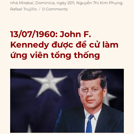
on
nhà Mirabal
,
Dominica
,
ngày 2511
,
Nguyễn Thị Kim Phụng
,
Rafael Trujillo
0 Comments
13/07/1960: John F.
Kennedy được đề cử làm
ứng viên tổng thống