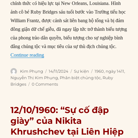
chính thức có hiệu lực tại New Orleans, Louisiana. Hình
ảnh cô bé Ruby Bridges sáu tuổi bước vào Trường tiểu học
William Frantz, được cảnh sát liên bang hộ tống và bị đám
đông giận dữ chế giễu, đã ngay lập tức trở thành biểu tượng
của phong trào dân quyền, biểu tượng cho sự nghiệp bình
đẳng chủng tộc và mục tiêu của sự thù địch chủng tộc.
“14/11/1960: Louisiana xóa bỏ tách biệt chủng 
Continue reading
Author
Posted
Categories
Tags
Kim Phụng
14/11/2024
Sự kiện
1960
,
ngày 1411
,
on
Nguyễn Thị Kim Phụng
,
Phân biệt chủng tộc
,
Ruby
Bridges
0 Comments
12/10/1960: “Sự cố đập
giày” của Nikita
Khrushchev tại Liên Hiệp