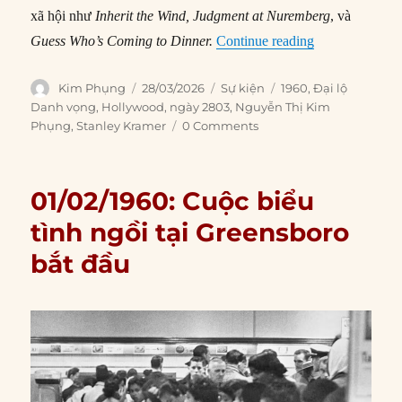
xã hội như
Inherit the Wind, Judgment at Nuremberg
, và
“28/03/1960: N
Guess Who’s Coming to Dinner.
Continue reading
Author
Posted
Categories
Tags
Kim Phụng
28/03/2026
Sự kiện
1960
,
Đại lộ
on
Danh vọng
,
Hollywood
,
ngày 2803
,
Nguyễn Thị Kim
Phụng
,
Stanley Kramer
0 Comments
01/02/1960: Cuộc biểu
tình ngồi tại Greensboro
bắt đầu