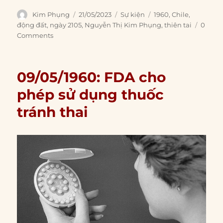
Author
Posted
Categories
Tags
Kim Phụng
21/05/2023
Sự kiện
1960
,
Chile
,
on
động đất
,
ngày 2105
,
Nguyễn Thị Kim Phụng
,
thiên tai
0
Comments
09/05/1960: FDA cho
phép sử dụng thuốc
tránh thai