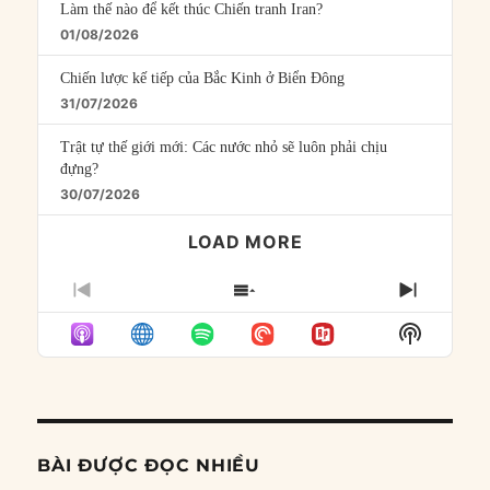
Làm thế nào để kết thúc Chiến tranh Iran?
01/08/2026
Chiến lược kế tiếp của Bắc Kinh ở Biển Đông
31/07/2026
Trật tự thế giới mới: Các nước nhỏ sẽ luôn phải chịu
đựng?
30/07/2026
LOAD MORE
PREVIOUS
SHOW
NEXT
EPISODE
EPISODES
EPISO
Show
LIST
Podcast
Informat
BÀI ĐƯỢC ĐỌC NHIỀU