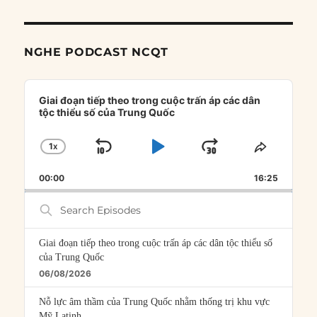
NGHE PODCAST NCQT
Audio
Player
Giai đoạn tiếp theo trong cuộc trấn áp các dân
tộc thiểu số của Trung Quốc
1
X
SKIP
PLAY
JUMP
CHANGE
SHARE
PLAYBACK
THIS
BACKWARD
PAUSE
FORWARD
00:00
RATE
16:25
EPISOD
Search
Episodes
Giai đoạn tiếp theo trong cuộc trấn áp các dân tộc thiểu số
của Trung Quốc
06/08/2026
Nỗ lực âm thầm của Trung Quốc nhằm thống trị khu vực
Mỹ Latinh