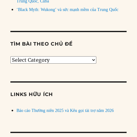
Trung Quốc, Cuba
‘Black Myth: Wukong’ và sức mạnh mềm của Trung Quốc
TÌM BÀI THEO CHỦ ĐỀ
Tìm
bài
theo
chủ
đề
LINKS HỮU ÍCH
Báo cáo Thường niên 2025 và Kêu gọi tài trợ năm 2026