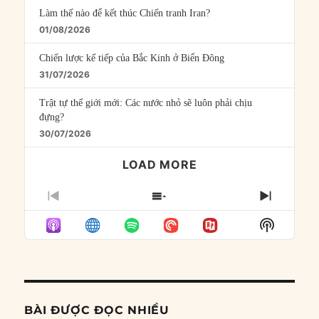
Làm thế nào để kết thúc Chiến tranh Iran?
01/08/2026
Chiến lược kế tiếp của Bắc Kinh ở Biển Đông
31/07/2026
Trật tự thế giới mới: Các nước nhỏ sẽ luôn phải chịu
đựng?
30/07/2026
LOAD MORE
PREVIOUS
SHOW
NEXT
EPISODE
EPISODES
EPISO
Show
LIST
Podcast
Informat
BÀI ĐƯỢC ĐỌC NHIỀU