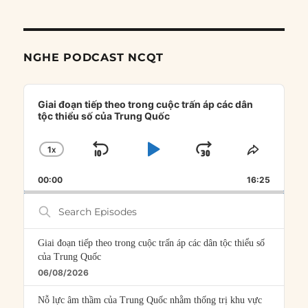
NGHE PODCAST NCQT
Audio
Player
Giai đoạn tiếp theo trong cuộc trấn áp các dân
tộc thiểu số của Trung Quốc
1
X
SKIP
PLAY
JUMP
CHANGE
SHARE
PLAYBACK
THIS
BACKWARD
PAUSE
FORWARD
00:00
RATE
16:25
EPISOD
Search
Episodes
Giai đoạn tiếp theo trong cuộc trấn áp các dân tộc thiểu số
của Trung Quốc
06/08/2026
Nỗ lực âm thầm của Trung Quốc nhằm thống trị khu vực