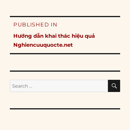
Post
PUBLISHED IN
navigation
Hướng dẫn khai thác hiệu quả
Nghiencuuquocte.net
SE
Search
for: