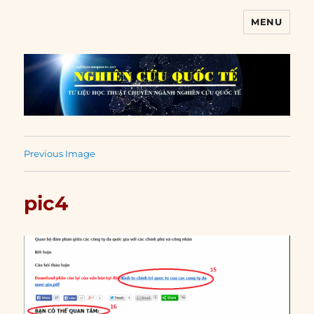
MENU
Nghiên cứu quốc tế
Previous Image
pic4