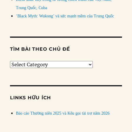
Trung Quốc, Cuba
‘Black Myth: Wukong’ và sức mạnh mềm của Trung Quốc
TÌM BÀI THEO CHỦ ĐỀ
Tìm
bài
theo
chủ
đề
LINKS HỮU ÍCH
Báo cáo Thường niên 2025 và Kêu gọi tài trợ năm 2026