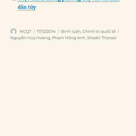
dân túy
Author
Posted
Categories
Tags
NCQT
17/12/2014
Bình luận
,
Chính trị quốc tế
on
Nguyễn Huy Hoàng
,
Phạm Hồng Anh
,
Shashi Tharoor