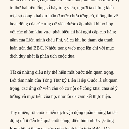
trí thứ hai trên tổng số bảy ứng viên, người ta chứng kiến
một sự công khai dư luận ở mức chưa từng có, thông tin về
hoạt động của các ứng cử viên được cập nhật khi họ họp
với các nhóm khu vực, phát biểu tại hội nghị cấp cao hàng
năm của Liên minh châu Phi, và cả khi họ tham gia tranh
luận trên đài BBC. Nhiều trang web mọc lên chỉ với mục
đích duy nhất là phân tích cuộc đua.
Tất cả những điều này thể hiện một bước tiến quan trọng.
Bởi tầm nhìn của Tổng Thư ký Liên Hiệp Quốc là rất quan
trọng, các ứng cử viên cần có cơ hội để công khai chia sẻ ý
tưởng và mục tiêu của họ, như tôi đã cam kết thực hiện.
Tuy nhiên, rốt cuộc chiến dịch vận động quần chúng lại tác
động rất ít đến kết quả cuối cùng, điển hình như việc ông
Ban không tham gia các cuộc tranh luận trên BBC. Dù