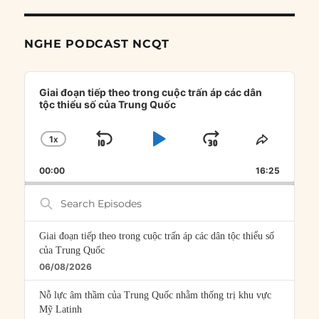
NGHE PODCAST NCQT
Audio
Player
Giai đoạn tiếp theo trong cuộc trấn áp các dân
tộc thiểu số của Trung Quốc
1
X
SKIP
PLAY
JUMP
CHANGE
SHARE
PLAYBACK
THIS
BACKWARD
PAUSE
FORWARD
00:00
RATE
16:25
EPISOD
Search
Episodes
Giai đoạn tiếp theo trong cuộc trấn áp các dân tộc thiểu số
của Trung Quốc
06/08/2026
Nỗ lực âm thầm của Trung Quốc nhằm thống trị khu vực
Mỹ Latinh