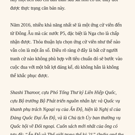
được thực trạng căn bản này.
Năm 2016, nhiều khả năng nhất sẽ là một ứng cử viên đến
từ Đông Âu mà các nước P5, đặc biệt là Nga cho là chấp
nhận được. Thỏa thuận lựa chọn ứng cử viên như thế nào
vẫn còn là một ẩn số. Điều rõ ràng ở đây là bất cứ người
tranh cử nào không phù hợp với tiêu chuẩn đó sẽ bước vào
cuộc đua với một bất lợi đáng kể, dù không hẳn là không
thể khắc phục được.
Shashi Tharoor, cựu Phó Tổng Thư ký Liên Hiệp Quốc,
cựu Bộ trưởng Bộ Phát triển nguồn nhân lực và Quốc vụ
khanh phụ trách Ngoại vụ của Ấn Độ, hiện là Nghị sĩ của
Đảng Quốc Đại Ấn Độ, và là Chủ tịch Ủy ban thường vụ
Quốc hội về Đối ngoại. Cuốn sách mới nhất của ông có
tựa đề: “Ấn Độ và Thế giới trong thế kỷ 21” (India and the