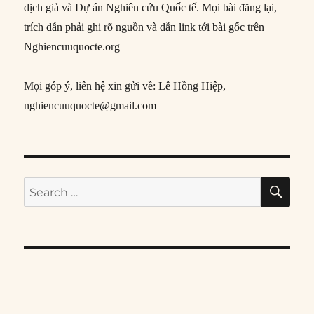
dịch giả và Dự án Nghiên cứu Quốc tế. Mọi bài đăng lại,
trích dẫn phải ghi rõ nguồn và dẫn link tới bài gốc trên
Nghiencuuquocte.org
Mọi góp ý, liên hệ xin gửi về: Lê Hồng Hiệp,
nghiencuuquocte@gmail.com
SE
Search
for: