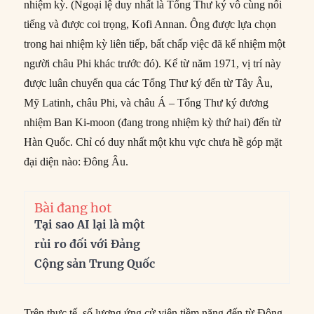
nhiệm kỳ. (Ngoại lệ duy nhất là Tổng Thư ký vô cùng nổi
tiếng và được coi trọng, Kofi Annan. Ông được lựa chọn
trong hai nhiệm kỳ liên tiếp, bất chấp việc đã kế nhiệm một
người châu Phi khác trước đó). Kể từ năm 1971, vị trí này
được luân chuyển qua các Tổng Thư ký đến từ Tây Âu,
Mỹ Latinh, châu Phi, và châu Á – Tổng Thư ký đương
nhiệm Ban Ki-moon (đang trong nhiệm kỳ thứ hai) đến từ
Hàn Quốc. Chỉ có duy nhất một khu vực chưa hề góp mặt
đại diện nào: Đông Âu.
Bài đang hot
Tại sao AI lại là một
rủi ro đối với Đảng
Cộng sản Trung Quốc
Trên thực tế, số lượng ứng cử viên tiềm năng đến từ Đông