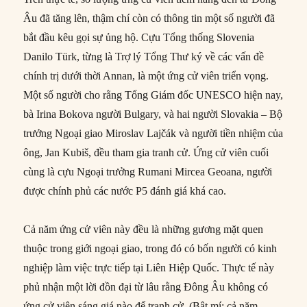
Âu đã tăng lên, thậm chí còn có thông tin một số người đã
bắt đầu kêu gọi sự ủng hộ. Cựu Tổng thống Slovenia
Danilo Türk, từng là Trợ lý Tổng Thư ký về các vấn đề
chính trị dưới thời Annan, là một ứng cử viên triển vọng.
Một số người cho rằng Tổng Giám đốc UNESCO hiện nay,
bà Irina Bokova người Bulgary, và hai người Slovakia – Bộ
trưởng Ngoại giao Miroslav Lajčák và người tiền nhiệm của
ông, Jan Kubiš, đều tham gia tranh cử. Ứng cử viên cuối
cùng là cựu Ngoại trưởng Rumani Mircea Geoana, người
được chính phủ các nước P5 đánh giá khá cao.
Cả năm ứng cử viên này đều là những gương mặt quen
thuộc trong giới ngoại giao, trong đó có bốn người có kinh
nghiệp làm việc trực tiếp tại Liên Hiệp Quốc. Thực tế này
phủ nhận một lời đồn đại từ lâu rằng Đông Âu không có
ứng cử viên sáng giá nào để tranh cử. (Bật mí: cả năm