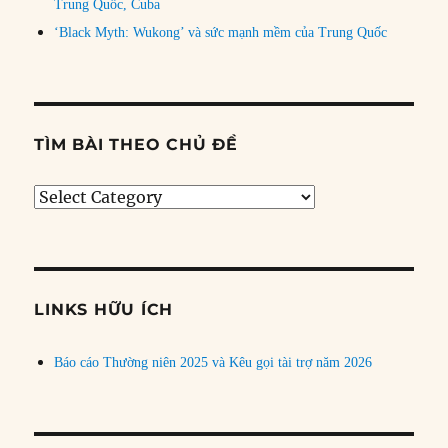
Trung Quốc, Cuba
‘Black Myth: Wukong’ và sức mạnh mềm của Trung Quốc
TÌM BÀI THEO CHỦ ĐỀ
Tìm
bài
theo
chủ
đề
LINKS HỮU ÍCH
Báo cáo Thường niên 2025 và Kêu gọi tài trợ năm 2026