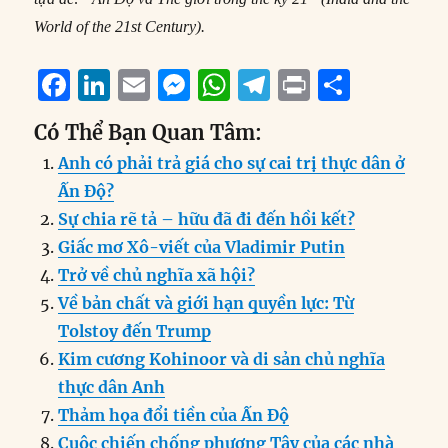
World of the 21st Century).
F
Li
E
M
W
T
P
S
a
n
m
e
h
el
ri
h
Có Thể Bạn Quan Tâm:
c
k
ai
ss
at
e
n
a
Anh có phải trả giá cho sự cai trị thực dân ở
e
e
l
e
s
g
t
re
Ấn Độ?
b
d
n
A
r
Sự chia rẽ tả – hữu đã đi đến hồi kết?
o
I
g
p
a
Giấc mơ Xô-viết của Vladimir Putin
o
n
er
p
m
Trở về chủ nghĩa xã hội?
k
Về bản chất và giới hạn quyền lực: Từ
Tolstoy đến Trump
Kim cương Kohinoor và di sản chủ nghĩa
thực dân Anh
Thảm họa đổi tiền của Ấn Độ
Cuộc chiến chống phương Tây của các nhà