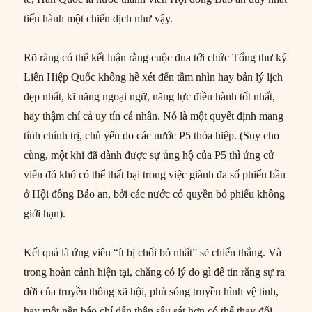
tiến hành một chiến dịch như vậy.
Rõ ràng có thể kết luận rằng cuộc đua tới chức Tổng thư ký
Liên Hiệp Quốc không hề xét đến tầm nhìn hay bản lý lịch
đẹp nhất, kĩ năng ngoại ngữ, năng lực điều hành tốt nhất,
hay thậm chí cả uy tín cá nhân. Nó là một quyết định mang
tính chính trị, chủ yếu do các nước P5 thỏa hiệp. (Suy cho
cùng, một khi đã dành được sự ủng hộ của P5 thì ứng cử
viên đó khó có thể thất bại trong việc giành đa số phiếu bầu
ở Hội đồng Bảo an, bởi các nước có quyền bỏ phiếu không
giới hạn).
Kết quả là ứng viên “ít bị chối bỏ nhất” sẽ chiến thắng. Và
trong hoàn cảnh hiện tại, chẳng có lý do gì để tin rằng sự ra
đời của truyền thông xã hội, phủ sóng truyền hình vệ tinh,
hay một nền báo chí dấn thân sâu sát hơn có thể thay đổi