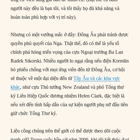
người này đều là bạn tôi, và tôi thấy họ đủ khả năng và
hoàn toàn phù hợp với vị trí này).
Nhưng có một vướng mắc ở đây: Đông Âu phải tránh được
quyền phủ quyết của Nga. Thật thế, đó có thể là yếu tố
chính phá hỏng triển vọng của cựu Ngoại trưởng Ba Lan
Radek Sikorski. Nhiều người lo ngại rằng nếu điện Kremlin
bỏ phiếu chống với mọi ứng viên đến từ Đông Âu, cơ hội
sẽ thuộc về một đại diện đến từ
Tây Âu và các khu vực
khác
, như cựu Thủ tướng New Zealand và phó Tổng thư
ký Liên Hiệp Quốc đương nhiệm Helen Clark, đặc biệt là
nếu xét đến tính hấp dẫn của sự kiện người phụ nữ đầu tiên
giữ chức Tổng Thư ký.
Liệu công chúng trên thế giới có thể được theo dõi cuộc
tranh cử? Trong cuộc bầu cử năm 2006, khi tôi kết thúc ở vị