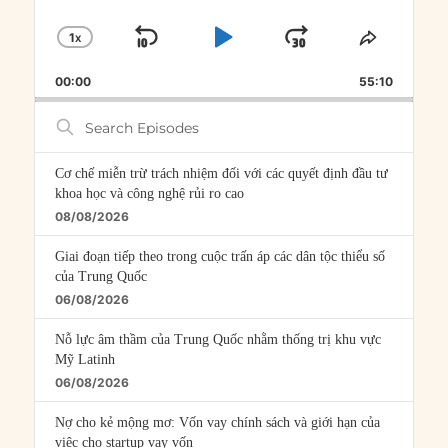
1
X
SKIP
PLAY
JUMP
CHANGE
SHARE
PLAYBACK
THIS
BACKWARD
PAUSE
FORWARD
00:00
RATE
55:10
EPISOD
Search
Episodes
Cơ chế miễn trừ trách nhiệm đối với các quyết định đầu tư
khoa học và công nghệ rủi ro cao
08/08/2026
Giai đoạn tiếp theo trong cuộc trấn áp các dân tộc thiểu số
của Trung Quốc
06/08/2026
Nỗ lực âm thầm của Trung Quốc nhằm thống trị khu vực
Mỹ Latinh
06/08/2026
Nợ cho kẻ mộng mơ: Vốn vay chính sách và giới hạn của
việc cho startup vay vốn