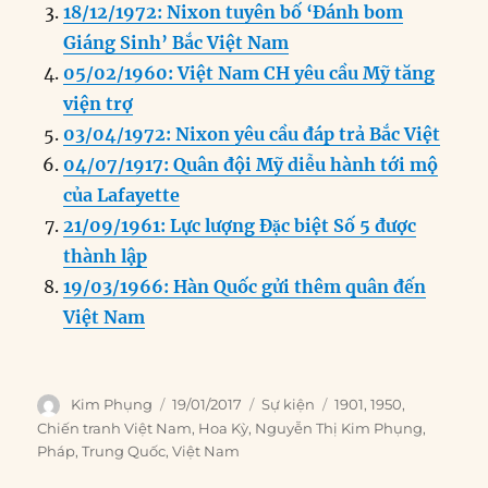
o
n
er
p
m
18/12/1972: Nixon tuyên bố ‘Đánh bom
k
Giáng Sinh’ Bắc Việt Nam
05/02/1960: Việt Nam CH yêu cầu Mỹ tăng
viện trợ
03/04/1972: Nixon yêu cầu đáp trả Bắc Việt
04/07/1917: Quân đội Mỹ diễu hành tới mộ
của Lafayette
21/09/1961: Lực lượng Đặc biệt Số 5 được
thành lập
19/03/1966: Hàn Quốc gửi thêm quân đến
Việt Nam
Author
Posted
Categories
Tags
Kim Phụng
19/01/2017
Sự kiện
1901
,
1950
,
on
Chiến tranh Việt Nam
,
Hoa Kỳ
,
Nguyễn Thị Kim Phụng
,
Pháp
,
Trung Quốc
,
Việt Nam