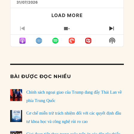
31/07/2026
LOAD MORE
PREVIOUS
SHOW
NEXT
EPISODE
EPISODES
EPISO
Show
LIST
Podcast
Informat
BÀI ĐƯỢC ĐỌC NHIỀU
Chính sách ngoại giao của Trump đang đẩy Thái Lan về
phía Trung Quốc
Cơ chế miễn trừ trách nhiệm đối với các quyết định đầu
tư khoa học và công nghệ rủi ro cao