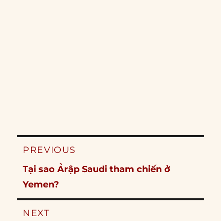
Post
PREVIOUS
navigation
Previous
Tại sao Ảrập Saudi tham chiến ở
post:
Yemen?
NEXT