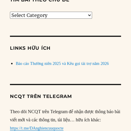
Tìm
bài
theo
chủ
đề
LINKS HỮU ÍCH
Báo cáo Thường niên 2025 và Kêu gọi tài trợ năm 2026
NCQT TRÊN TELEGRAM
Theo dõi NCQT trên Telegram để nhận được thông báo bài
viết mới và các thông tin, tài liệu… hữu ích khác:
https://t.me/DAnghiencuuquocte