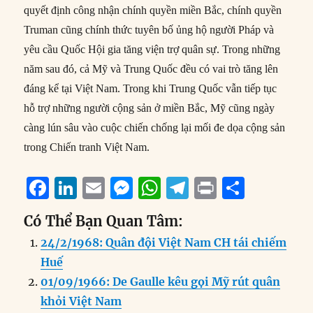
quyết định công nhận chính quyền miền Bắc, chính quyền
Truman cũng chính thức tuyên bố ủng hộ người Pháp và
yêu cầu Quốc Hội gia tăng viện trợ quân sự. Trong những
năm sau đó, cả Mỹ và Trung Quốc đều có vai trò tăng lên
đáng kể tại Việt Nam. Trong khi Trung Quốc vẫn tiếp tục
hỗ trợ những người cộng sản ở miền Bắc, Mỹ cũng ngày
càng lún sâu vào cuộc chiến chống lại mối đe dọa cộng sản
trong Chiến tranh Việt Nam.
F
Li
E
M
W
T
P
S
a
n
m
e
h
el
ri
h
Có Thể Bạn Quan Tâm:
c
k
ai
ss
at
e
n
a
24/2/1968: Quân đội Việt Nam CH tái chiếm
e
e
l
e
s
g
t
re
Huế
b
d
n
A
r
01/09/1966: De Gaulle kêu gọi Mỹ rút quân
o
I
g
p
a
khỏi Việt Nam