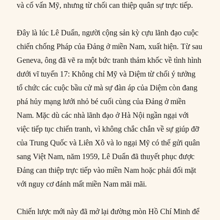
và cố vấn Mỹ, nhưng từ chối can thiệp quân sự trực tiếp.
Đây là lúc Lê Duẩn, người cộng sản kỳ cựu lãnh đạo cuộc
chiến chống Pháp của Đảng ở miền Nam, xuất hiện. Từ sau
Geneva, ông đã vẽ ra một bức tranh thảm khốc về tình hình
dưới vĩ tuyến 17: Không chỉ Mỹ và Diệm từ chối ý tưởng
tổ chức các cuộc bầu cử mà sự đàn áp của Diệm còn đang
phá hủy mạng lưới nhỏ bé cuối cùng của Đảng ở miền
Nam. Mặc dù các nhà lãnh đạo ở Hà Nội ngần ngại với
việc tiếp tục chiến tranh, vì không chắc chắn về sự giúp đỡ
của Trung Quốc và Liên Xô và lo ngại Mỹ có thể gửi quân
sang Việt Nam, năm 1959, Lê Duẩn đã thuyết phục được
Đảng can thiệp trực tiếp vào miền Nam hoặc phải đối mặt
với nguy cơ đánh mất miền Nam mãi mãi.
Chiến lược mới này đã mở lại đường mòn Hồ Chí Minh để