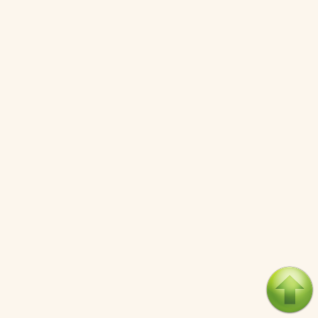
Cơ chế miễn trừ trách nhiệm đối với các quyết định đầu tư
khoa học và công nghệ rủi ro cao
08/08/2026
Giai đoạn tiếp theo trong cuộc trấn áp các dân tộc thiểu số
của Trung Quốc
06/08/2026
Nỗ lực âm thầm của Trung Quốc nhằm thống trị khu vực
Mỹ Latinh
06/08/2026
Nợ cho kẻ mộng mơ: Vốn vay chính sách và giới hạn của
việc cho startup vay vốn
05/08/2026
Mỹ Latinh đang trở thành “phòng thí nghiệm” của phe
cánh hữu mới
04/08/2026
Tại sao Trung Quốc phủ nhận cuộc gặp với Ngoại trưởng