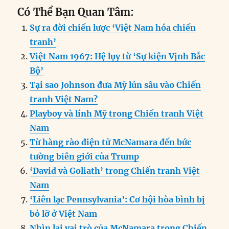
Có Thể Bạn Quan Tâm:
Sự ra đời chiến lược ‘Việt Nam hóa chiến
tranh’
Việt Nam 1967: Hệ lụy từ ‘Sự kiện Vịnh Bắc
Bộ’
Tại sao Johnson đưa Mỹ lún sâu vào Chiến
tranh Việt Nam?
Playboy và lính Mỹ trong Chiến tranh Việt
Nam
Từ hàng rào điện tử McNamara đến bức
tường biên giới của Trump
‘David và Goliath’ trong Chiến tranh Việt
Nam
‘Liên lạc Pennsylvania’: Cơ hội hòa bình bị
bỏ lỡ ở Việt Nam
Nhìn lại vai trò của McNamara trong Chiến