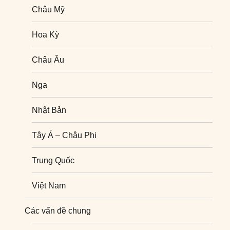
Châu Mỹ
Hoa Kỳ
Châu Âu
Nga
Nhật Bản
Tây Á – Châu Phi
Trung Quốc
Việt Nam
Nghiên cứu quốc tế
Các vấn đề chung