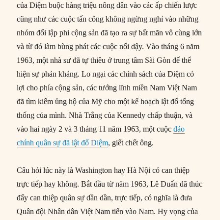
của Diệm buộc hàng triệu nông dân vào các ấp chiến lược
cũng như các cuộc tấn công không ngừng nghỉ vào những
nhóm đối lập phi cộng sản đã tạo ra sự bất mãn vô cùng lớn
và từ đó làm bùng phát các cuộc nổi dậy. Vào tháng 6 năm
1963, một nhà sư đã tự thiêu ở trung tâm Sài Gòn để thể
hiện sự phản kháng. Lo ngại các chính sách của Diệm có
lợi cho phía cộng sản, các tướng lĩnh miền Nam Việt Nam
đã tìm kiếm ủng hộ của Mỹ cho một kế hoạch lật đổ tổng
thống của mình. Nhà Trắng của Kennedy chấp thuận, và
vào hai ngày 2 và 3 tháng 11 năm 1963, một cuộc
đảo
chính quân sự đã lật đổ Diệm
, giết chết ông.
Câu hỏi lúc này là Washington hay Hà Nội có can thiệp
trực tiếp hay không. Bắt đầu từ năm 1963, Lê Duẩn đã thúc
đẩy can thiệp quân sự dần dần, trực tiếp, có nghĩa là đưa
Quân đội Nhân dân Việt Nam tiến vào Nam. Hy vọng của