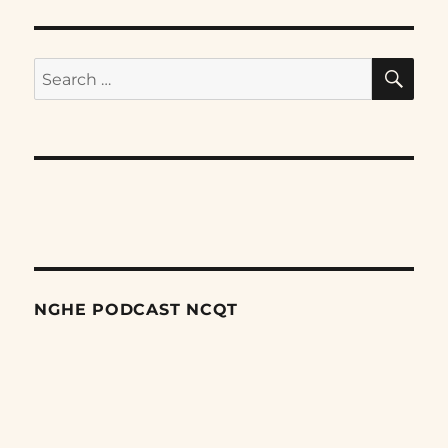
SE
Search
for:
NGHE PODCAST NCQT
Search
Episodes