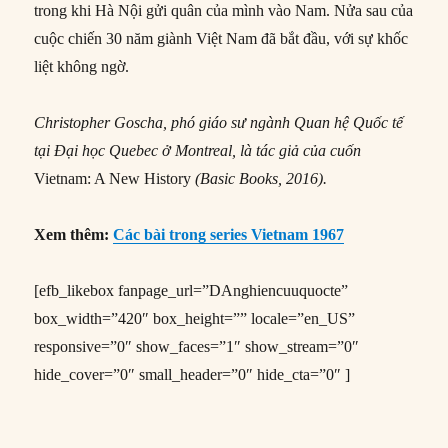
trong khi Hà Nội gửi quân của mình vào Nam. Nửa sau của
cuộc chiến 30 năm giành Việt Nam đã bắt đầu, với sự khốc
liệt không ngờ.
Christopher Goscha, phó giáo sư ngành Quan hệ Quốc tế
tại Đại học Quebec ở Montreal, là tác giả của cuốn
Vietnam: A New History
(Basic Books, 2016).
Xem thêm:
Các bài trong series Vietnam 1967
[efb_likebox fanpage_url=”DAnghiencuuquocte”
box_width=”420″ box_height=”” locale=”en_US”
responsive=”0″ show_faces=”1″ show_stream=”0″
hide_cover=”0″ small_header=”0″ hide_cta=”0″ ]