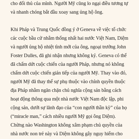
cho đối thủ của mình. Người Mỹ cũng lo ngại điều tương tự
và nhanh chóng bắt đầu xoay sang ủng hộ ông.
Khi Pháp và Trung Quốc đồng ý ở Geneva về việc tổ chức
các cuộc bầu cử nhằm thống nhất hai nước Việt Nam, Diệm
và người ủng hộ nhiệt tình mới của ông, ngoại trưởng John
Foster Dulles, đã ghi nhận nhưng không ký. Geneva có thể
đã chấm dứt cuộc chiến của người Pháp, nhưng nó không
chấm dứt cuộc chiến gián tiếp của người Mỹ. Thay vào đó,
người Mỹ đã thay thế sự phụ thuộc vào chính quyền thuộc
địa Pháp nhằm ngăn chặn chủ nghĩa cộng sản bằng cách
hoạt động thông qua một nhà nước Việt Nam độc lập, phi
cộng sản, dưới sự lãnh đạo của “con người thần kỳ” của họ
(“miracle man,” cách nhiều người Mỹ gọi ông Diệm).
Chừng nào Washington không xâm phạm chủ quyền của
nhà nước non trẻ này và Diệm không gây nguy hiểm cho