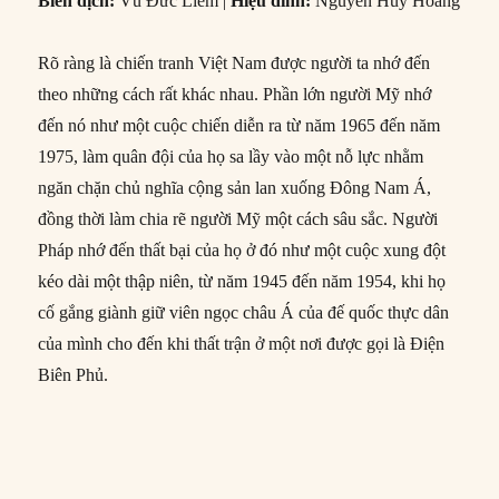
Biên dịch:
Vũ Đức Liêm |
Hiệu đính:
Nguyễn Huy Hoàng
Rõ ràng là chiến tranh Việt Nam được người ta nhớ đến
theo những cách rất khác nhau. Phần lớn người Mỹ nhớ
đến nó như một cuộc chiến diễn ra từ năm 1965 đến năm
1975, làm quân đội của họ sa lầy vào một nỗ lực nhằm
ngăn chặn chủ nghĩa cộng sản lan xuống Đông Nam Á,
đồng thời làm chia rẽ người Mỹ một cách sâu sắc. Người
Pháp nhớ đến thất bại của họ ở đó như một cuộc xung đột
kéo dài một thập niên, từ năm 1945 đến năm 1954, khi họ
cố gắng giành giữ viên ngọc châu Á của đế quốc thực dân
của mình cho đến khi thất trận ở một nơi được gọi là Điện
Biên Phủ.