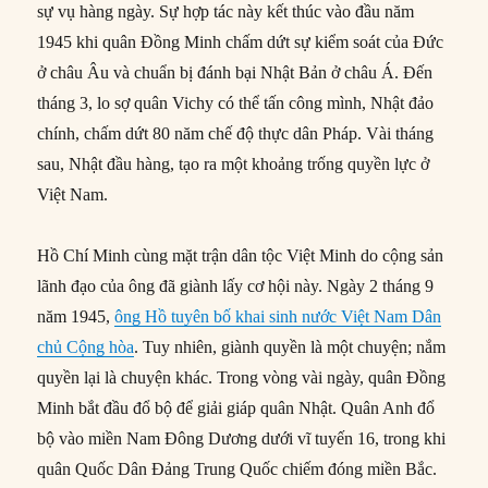
sự vụ hàng ngày. Sự hợp tác này kết thúc vào đầu năm
1945 khi quân Đồng Minh chấm dứt sự kiểm soát của Đức
ở châu Âu và chuẩn bị đánh bại Nhật Bản ở châu Á. Đến
tháng 3, lo sợ quân Vichy có thể tấn công mình, Nhật đảo
chính, chấm dứt 80 năm chế độ thực dân Pháp. Vài tháng
sau, Nhật đầu hàng, tạo ra một khoảng trống quyền lực ở
Việt Nam.
Hồ Chí Minh cùng mặt trận dân tộc Việt Minh do cộng sản
lãnh đạo của ông đã giành lấy cơ hội này. Ngày 2 tháng 9
năm 1945,
ông Hồ tuyên bố khai sinh nước Việt Nam Dân
chủ Cộng hòa
. Tuy nhiên, giành quyền là một chuyện; nắm
quyền lại là chuyện khác. Trong vòng vài ngày, quân Đồng
Minh bắt đầu đổ bộ để giải giáp quân Nhật. Quân Anh đổ
bộ vào miền Nam Đông Dương dưới vĩ tuyến 16, trong khi
quân Quốc Dân Đảng Trung Quốc chiếm đóng miền Bắc.