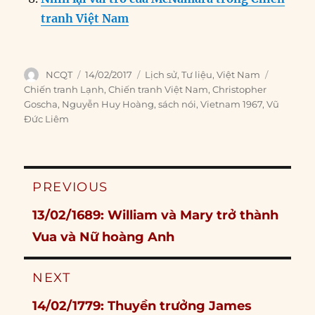
tranh Việt Nam
Author
Posted
Categories
Tags
NCQT
14/02/2017
Lịch sử
,
Tư liệu
,
Việt Nam
on
Chiến tranh Lạnh
,
Chiến tranh Việt Nam
,
Christopher
Goscha
,
Nguyễn Huy Hoàng
,
sách nói
,
Vietnam 1967
,
Vũ
Đức Liêm
Post
PREVIOUS
navigation
Previous
13/02/1689: William và Mary trở thành
post:
Vua và Nữ hoàng Anh
NEXT
Next
14/02/1779: Thuyền trưởng James