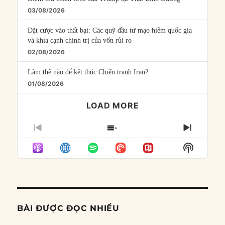
03/08/2026
Đặt cược vào thất bại: Các quỹ đầu tư mạo hiểm quốc gia
và khía cạnh chính trị của vốn rủi ro
02/08/2026
Làm thế nào để kết thúc Chiến tranh Iran?
01/08/2026
LOAD MORE
PREVIOUS
SHOW
NEXT
EPISODE
EPISODES
EPISO
Show
LIST
Podcast
Informat
BÀI ĐƯỢC ĐỌC NHIỀU