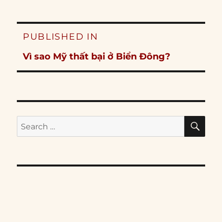
Post
PUBLISHED IN
navigation
Vì sao Mỹ thất bại ở Biển Đông?
SE
Search
for: