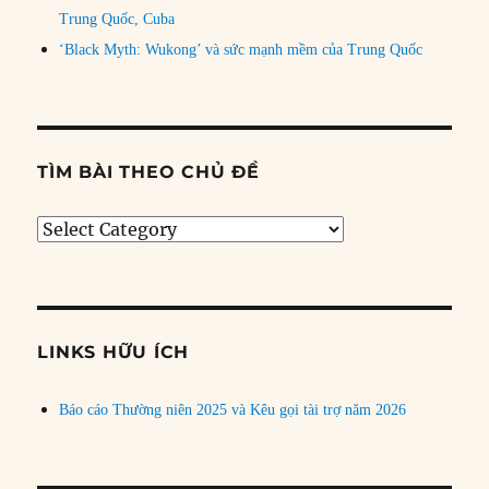
Trung Quốc, Cuba
‘Black Myth: Wukong’ và sức mạnh mềm của Trung Quốc
TÌM BÀI THEO CHỦ ĐỀ
Tìm
bài
theo
chủ
đề
LINKS HỮU ÍCH
Báo cáo Thường niên 2025 và Kêu gọi tài trợ năm 2026