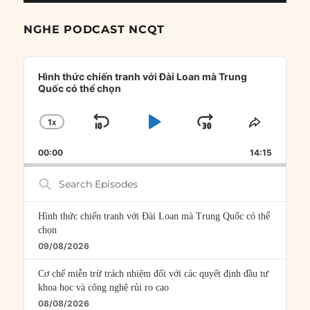
NGHE PODCAST NCQT
Audio
Player
Hình thức chiến tranh với Đài Loan mà Trung
Quốc có thể chọn
1
X
SKIP
PLAY
JUMP
CHANGE
SHARE
PLAYBACK
THIS
BACKWARD
PAUSE
FORWARD
00:00
RATE
14:15
EPISOD
Search
Episodes
Hình thức chiến tranh với Đài Loan mà Trung Quốc có thể
chọn
09/08/2026
Cơ chế miễn trừ trách nhiệm đối với các quyết định đầu tư
khoa học và công nghệ rủi ro cao
08/08/2026