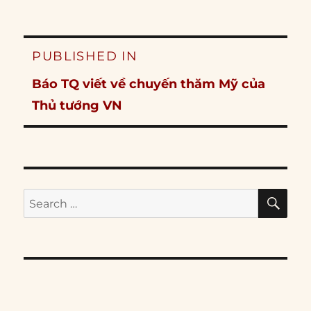
Post
PUBLISHED IN
navigation
Báo TQ viết về chuyến thăm Mỹ của
Thủ tướng VN
SE
Search
for: