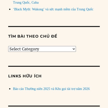
Trung Quốc, Cuba
‘Black Myth: Wukong’ và sức mạnh mềm của Trung Quốc
TÌM BÀI THEO CHỦ ĐỀ
Tìm
bài
theo
chủ
đề
LINKS HỮU ÍCH
Báo cáo Thường niên 2025 và Kêu gọi tài trợ năm 2026