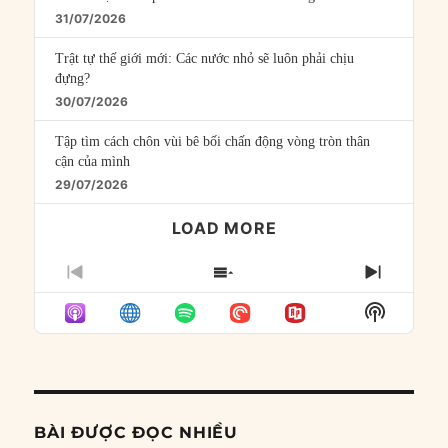
31/07/2026
Trật tự thế giới mới: Các nước nhỏ sẽ luôn phải chịu
đựng?
30/07/2026
Tập tìm cách chôn vùi bê bối chấn động vòng tròn thân
cận của mình
29/07/2026
LOAD MORE
PREVIOUS
SHOW
NEXT
EPISODE
EPISODES
EPISO
Show
LIST
Podcast
Informat
BÀI ĐƯỢC ĐỌC NHIỀU