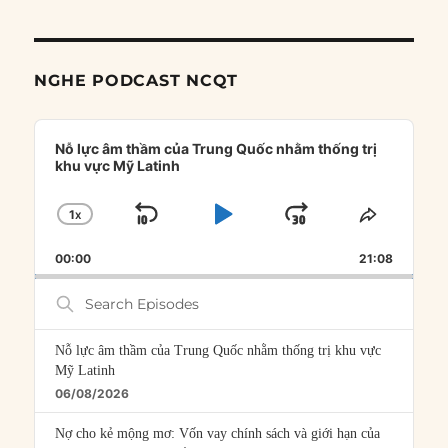
NGHE PODCAST NCQT
Audio
Player
Nỗ lực âm thầm của Trung Quốc nhằm thống trị
khu vực Mỹ Latinh
1
X
SKIP
PLAY
JUMP
CHANGE
SHARE
PLAYBACK
THIS
BACKWARD
PAUSE
FORWARD
00:00
RATE
21:08
EPISOD
Search
Episodes
Nỗ lực âm thầm của Trung Quốc nhằm thống trị khu vực
Mỹ Latinh
06/08/2026
Nợ cho kẻ mộng mơ: Vốn vay chính sách và giới hạn của