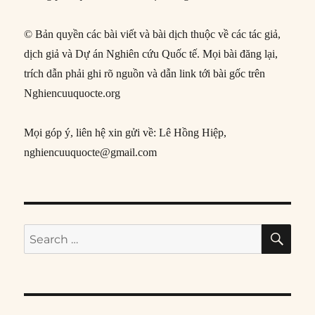
© Bản quyền các bài viết và bài dịch thuộc về các tác giả,
dịch giả và Dự án Nghiên cứu Quốc tế. Mọi bài đăng lại,
trích dẫn phải ghi rõ nguồn và dẫn link tới bài gốc trên
Nghiencuuquocte.org
Mọi góp ý, liên hệ xin gửi về: Lê Hồng Hiệp,
nghiencuuquocte@gmail.com
SE
Search
for: