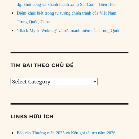
dịp khởi công và khánh thành xa lộ Sài Gòn – Biên Hòa
Điểm khác biệt trong tư tưởng chiến tranh của Việt Nam,
Trung Quốc, Cuba
‘Black Myth: Wukong’ và sức mạnh mềm của Trung Quốc
TÌM BÀI THEO CHỦ ĐỀ
Tìm
bài
theo
chủ
đề
LINKS HỮU ÍCH
Báo cáo Thường niên 2025 và Kêu gọi tài trợ năm 2026