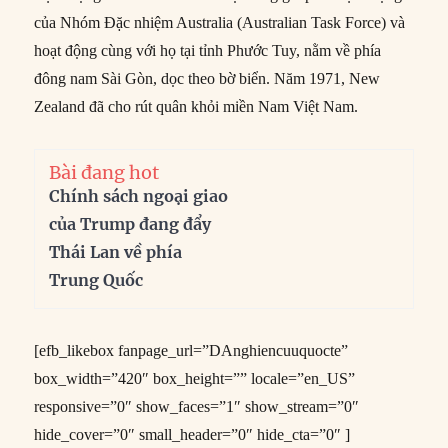
của Nhóm Đặc nhiệm Australia (Australian Task Force) và
hoạt động cùng với họ tại tỉnh Phước Tuy, nằm về phía
đông nam Sài Gòn, dọc theo bờ biển. Năm 1971, New
Zealand đã cho rút quân khỏi miền Nam Việt Nam.
Bài đang hot
Chính sách ngoại giao
của Trump đang đẩy
Thái Lan về phía
Trung Quốc
[efb_likebox fanpage_url=”DAnghiencuuquocte”
box_width=”420″ box_height=”” locale=”en_US”
responsive=”0″ show_faces=”1″ show_stream=”0″
hide_cover=”0″ small_header=”0″ hide_cta=”0″ ]