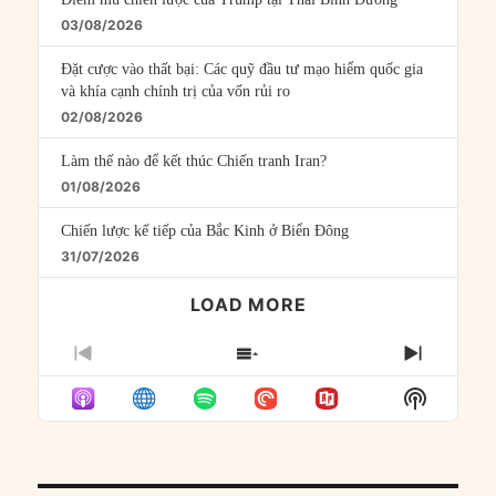
03/08/2026
Đặt cược vào thất bại: Các quỹ đầu tư mạo hiểm quốc gia
và khía cạnh chính trị của vốn rủi ro
02/08/2026
Làm thế nào để kết thúc Chiến tranh Iran?
01/08/2026
Chiến lược kế tiếp của Bắc Kinh ở Biển Đông
31/07/2026
LOAD MORE
PREVIOUS
SHOW
NEXT
EPISODE
EPISODES
EPISO
Show
LIST
Podcast
Informat