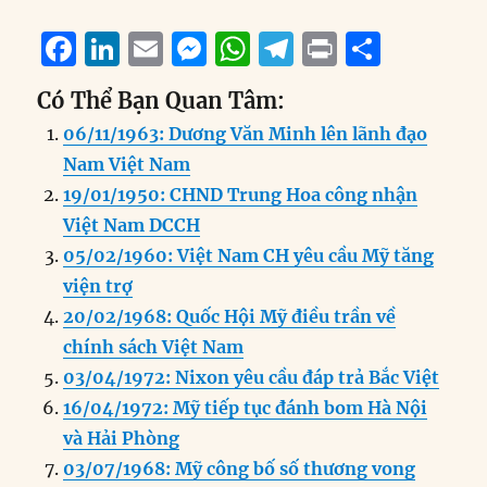
F
Li
E
M
W
T
P
S
a
n
m
e
h
el
ri
h
Có Thể Bạn Quan Tâm:
c
k
ai
ss
at
e
n
a
06/11/1963: Dương Văn Minh lên lãnh đạo
e
e
l
e
s
g
t
re
Nam Việt Nam
b
d
n
A
r
19/01/1950: CHND Trung Hoa công nhận
o
I
g
p
a
Việt Nam DCCH
o
n
er
p
m
05/02/1960: Việt Nam CH yêu cầu Mỹ tăng
k
viện trợ
20/02/1968: Quốc Hội Mỹ điều trần về
chính sách Việt Nam
03/04/1972: Nixon yêu cầu đáp trả Bắc Việt
16/04/1972: Mỹ tiếp tục đánh bom Hà Nội
và Hải Phòng
03/07/1968: Mỹ công bố số thương vong