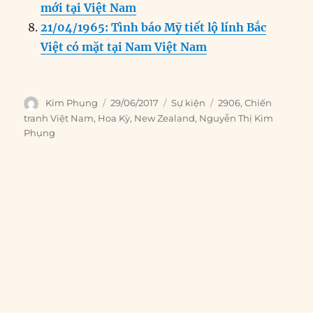
mới tại Việt Nam
21/04/1965: Tình báo Mỹ tiết lộ lính Bắc
Việt có mặt tại Nam Việt Nam
Author
Posted
Categories
Tags
Kim Phụng
29/06/2017
Sự kiện
2906
,
Chiến
on
tranh Việt Nam
,
Hoa Kỳ
,
New Zealand
,
Nguyễn Thị Kim
Phụng