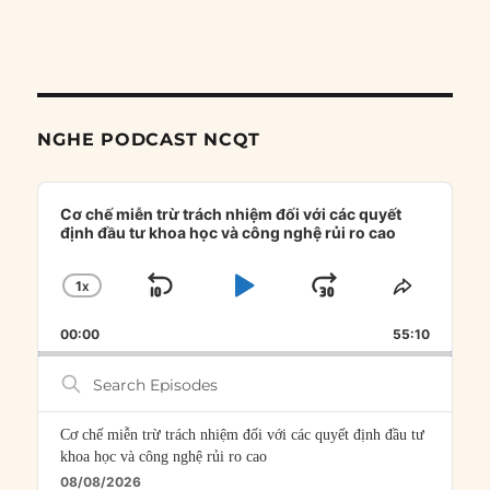
NGHE PODCAST NCQT
Audio
Player
Cơ chế miễn trừ trách nhiệm đối với các quyết
định đầu tư khoa học và công nghệ rủi ro cao
1
X
SKIP
PLAY
JUMP
CHANGE
SHARE
PLAYBACK
THIS
BACKWARD
PAUSE
FORWARD
00:00
RATE
55:10
EPISOD
Search
Episodes
Cơ chế miễn trừ trách nhiệm đối với các quyết định đầu tư
khoa học và công nghệ rủi ro cao
08/08/2026