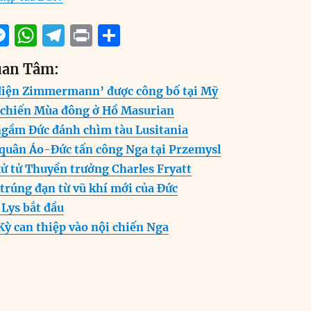
M
W
T
P
S
m
e
h
el
ri
h
uan Tâm:
i
ss
at
e
n
a
 điện Zimmermann’ được công bố tại Mỹ
e
s
g
t
re
 chiến Mùa đông ở Hồ Masurian
n
A
r
ngầm Đức đánh chìm tàu Lusitania
g
p
a
 quân Áo-Đức tấn công Nga tại Przemysl
er
p
m
ử tử Thuyền trưởng Charles Fryatt
 trúng đạn từ vũ khí mới của Đức
 Lys bắt đầu
Kỳ can thiệp vào nội chiến Nga