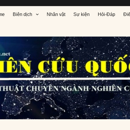
me
Biên dịch
Nhân vật
Sự kiện
Hỏi-Đáp
Đi