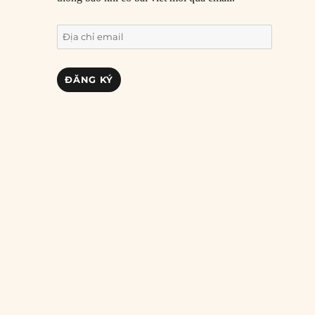
Địa
chỉ
email
ĐĂNG KÝ