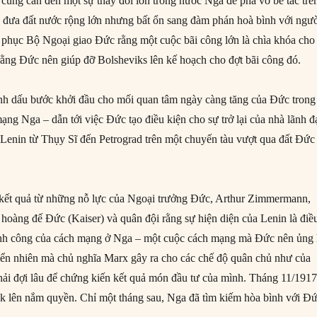
cũng cần đến một sự thay đổi lớn trong nước Nga để phá vỡ bế tắc trê
 đưa đất nước rộng lớn nhưng bất ổn sang đàm phán hoà bình với ngư
phục Bộ Ngoại giao Đức rằng một cuộc bãi công lớn là chìa khóa cho
̀ng Đức nên giúp đỡ Bolsheviks lên kế hoạch cho đợt bãi công đó.
ánh dấu bước khởi đầu cho mối quan tâm ngày càng tăng của Đức trong
mạng Nga – dẫn tới việc Đức tạo điều kiện cho sự trở lại của nhà lãnh đ
 Lenin từ Thụy Sĩ đến Petrograd trên một chuyến tàu vượt qua đất Đức
 kết quả từ những nỗ lực của Ngoại trưởng Đức, Arthur Zimmermann,
 hoàng đế Đức (Kaiser) và quân đội rằng sự hiện diện của Lenin là điề
hành công của cách mạng ở Nga – một cuộc cách mạng mà Đức nên ủng
̉n nhiên mà chủ nghĩa Marx gây ra cho các chế độ quân chủ như của
i đợi lâu để chứng kiến kết quả món đầu tư của mình. Tháng 11/1917
k lên nắm quyền. Chỉ một tháng sau, Nga đã tìm kiếm hòa bình với Đứ