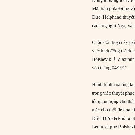
Đồng thời, người Đức 
Mặt trận phía Đông và
Đức. Helphand thuyết 
cách mạng ở Nga, và ră
Cuộc đối thoại này đ
việc kích động Cách 
Bolshevik là Vladimir
vào tháng 04/1917.
Hành trình của ông là
trong việc thuyết phục
tối quan trọng cho t
mặc cho mối đe dọa hiê
Đức. Đức đã không phả
Lenin và phe Bolshevi