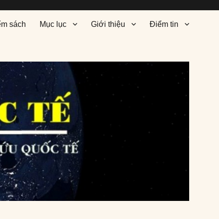
ểm sách
Mục lục
Giới thiệu
Điểm tin