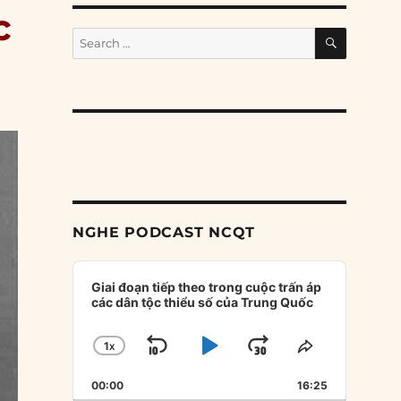
c
SEARCH
Search
for:
NGHE PODCAST NCQT
Audio
Player
Giai đoạn tiếp theo trong cuộc trấn áp
các dân tộc thiểu số của Trung Quốc
1
X
SKIP
PLAY
JUMP
CHANGE
SHARE
PLAYBACK
THIS
BACKWARD
PAUSE
FORWARD
00:00
RATE
16:25
EPISODE