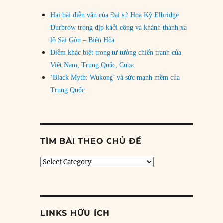
Hai bài diễn văn của Đại sứ Hoa Kỳ Elbridge
Durbrow trong dịp khởi công và khánh thành xa
lộ Sài Gòn – Biên Hòa
Điểm khác biệt trong tư tưởng chiến tranh của
Việt Nam, Trung Quốc, Cuba
‘Black Myth: Wukong’ và sức mạnh mềm của
Trung Quốc
TÌM BÀI THEO CHỦ ĐỀ
Tìm
bài
theo
chủ
đề
LINKS HỮU ÍCH