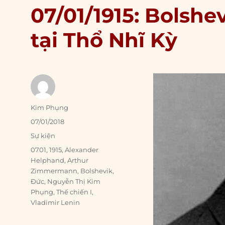
07/01/1915: Bolshe
tại Thổ Nhĩ Kỳ
Author
Kim Phụng
Posted
07/01/2018
on
Categories
Sự kiện
Tags
0701
,
1915
,
Alexander
Helphand
,
Arthur
Zimmermann
,
Bolshevik
,
Đức
,
Nguyễn Thị Kim
Phụng
,
Thế chiến I
,
Vladimir Lenin