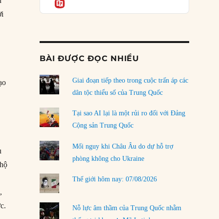
n
Informatio
04/08/2026
ời
Điểm mù chiến lược của Trump tại Thái Bình
Dương
03/08/2026
BÀI ĐƯỢC ĐỌC NHIỀU
Đặt cược vào thất bại: Các quỹ đầu tư mạo
hiểm quốc gia và khía cạnh chính trị của vốn
rủi ro
Giai đoạn tiếp theo trong cuộc trấn áp các
ạo
02/08/2026
dân tộc thiểu số của Trung Quốc
Làm thế nào để kết thúc Chiến tranh Iran?
Tại sao AI lại là một rủi ro đối với Đảng
01/08/2026
Cộng sản Trung Quốc
Chiến lược kế tiếp của Bắc Kinh ở Biển Đông
Mối nguy khi Châu Âu do dự hỗ trợ
u
31/07/2026
phòng không cho Ukraine
 hộ
Trật tự thế giới mới: Các nước nhỏ sẽ luôn
Thế giới hôm nay: 07/08/2026
phải chịu đựng?
,
30/07/2026
c.
Nỗ lực âm thầm của Trung Quốc nhằm
LOAD MORE