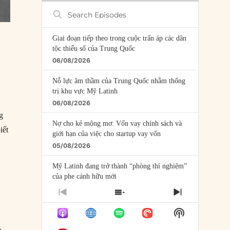
Search
Episodes
Giai đoạn tiếp theo trong cuộc trấn áp các dân
tộc thiểu số của Trung Quốc
06/08/2026
Nỗ lực âm thầm của Trung Quốc nhằm thống
trị khu vực Mỹ Latinh
06/08/2026
g
Nợ cho kẻ mộng mơ: Vốn vay chính sách và
iết
giới hạn của việc cho startup vay vốn
05/08/2026
Mỹ Latinh đang trở thành “phòng thí nghiệm”
của phe cánh hữu mới
04/08/2026
PREVIOUS
SHOW
NEXT
EPISODE
EPISODES
EPISODE
Tại sao Trung Quốc phủ nhận cuộc gặp với
Show
LIST
Ngoại trưởng Nhật Bản?
Podcast