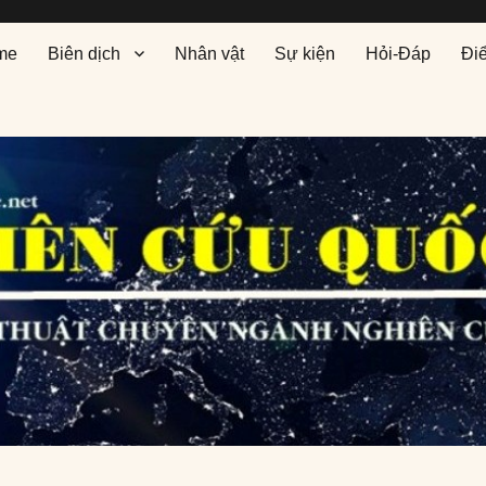
me
Biên dịch
Nhân vật
Sự kiện
Hỏi-Đáp
Đi