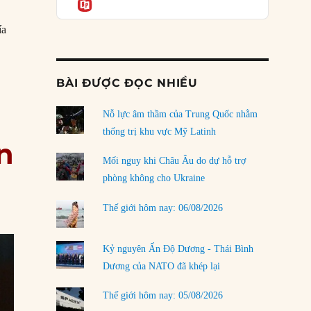
Informatio
03/08/2026
Đặt cược vào thất bại: Các quỹ đầu tư mạo
ía
hiểm quốc gia và khía cạnh chính trị của vốn
t tuyết tại Ý”
rủi ro
02/08/2026
BÀI ĐƯỢC ĐỌC NHIỀU
Làm thế nào để kết thúc Chiến tranh Iran?
Nỗ lực âm thầm của Trung Quốc nhằm
01/08/2026
thống trị khu vực Mỹ Latinh
n
Chiến lược kế tiếp của Bắc Kinh ở Biển Đông
31/07/2026
Mối nguy khi Châu Âu do dự hỗ trợ
phòng không cho Ukraine
Trật tự thế giới mới: Các nước nhỏ sẽ luôn
phải chịu đựng?
Thế giới hôm nay: 06/08/2026
30/07/2026
Tập tìm cách chôn vùi bê bối chấn động vòng
Kỷ nguyên Ấn Độ Dương - Thái Bình
tròn thân cận của mình
Dương của NATO đã khép lại
29/07/2026
Thế giới hôm nay: 05/08/2026
LOAD MORE