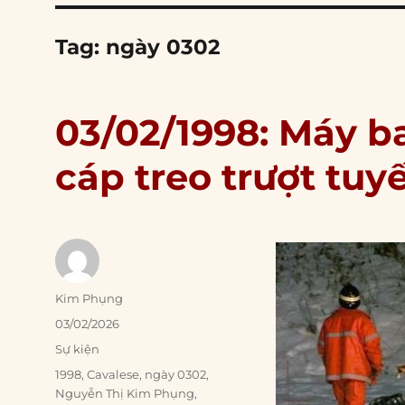
Tag:
ngày 0302
03/02/1998: Máy b
cáp treo trượt tuyế
Author
Kim Phụng
Posted
03/02/2026
on
Categories
Sự kiện
Tags
1998
,
Cavalese
,
ngày 0302
,
Nguyễn Thị Kim Phụng
,