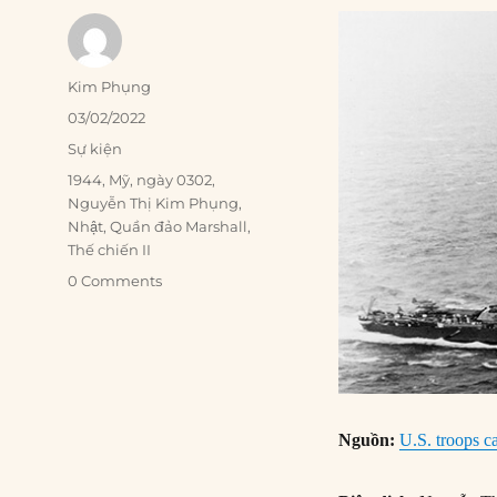
Author
Kim Phụng
Posted
03/02/2022
on
Categories
Sự kiện
Tags
1944
,
Mỹ
,
ngày 0302
,
Nguyễn Thị Kim Phụng
,
Nhật
,
Quần đảo Marshall
,
Thế chiến II
0 Comments
Nguồn:
U.S. troops c