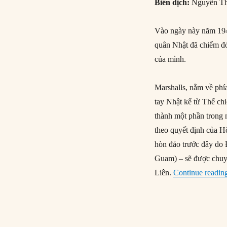
Biên dịch:
Nguyễn Th
Vào ngày này năm 1944
quân Nhật đã chiếm đó
của mình.
Marshalls, nằm về ph
tay Nhật kể từ Thế ch
thành một phần trong
theo quyết định của Hộ
hòn đảo trước đây do 
Guam) – sẽ được chuy
Liên.
Continue readin