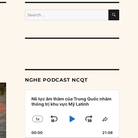
SEARCH
Search
for:
NGHE PODCAST NCQT
Audio
Player
Nỗ lực âm thầm của Trung Quốc nhằm
thống trị khu vực Mỹ Latinh
1
X
SKIP
PLAY
JUMP
CHANGE
SHARE
PLAYBACK
THIS
BACKWARD
PAUSE
FORWARD
00:00
RATE
21:08
EPISODE