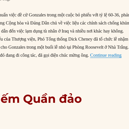
uẩn việc đề cử Gonzales trong một cuộc bỏ phiếu với tỷ lệ 60-36, phả
ảng Cộng hòa và Đảng Dân chủ về việc liệu các chính sách chống khủ
 dẫn đến việc lạm dụng tù nhân ở Iraq và nhiều nơi khác hay không.
ếu của Thượng viện, Phó Tổng thống Dick Cheney đã tổ chức lễ nhậm
ho Gonzales trong một buổi lễ nhỏ tại Phòng Roosevelt ở Nhà Trắng.
“03
đó đang đi công tác, đã gọi điện chúc mừng ông.
Continue reading
hiếm Quần đảo