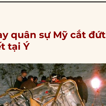
ay quân sự Mỹ cắt đứt
t tại Ý