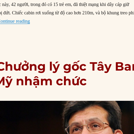
 này, 42 người, trong đó có 15 trẻ em, đã thiệt mạng khi dây cáp giữ
bị đứt. Chiếc cabin rơi xuống từ độ cao hơn 210m, và bộ khung treo ph
“03/02/1998: Máy bay quân sự Mỹ cắt đứt cáp treo trượ
ontinue reading
Chưởng lý gốc Tây Ba
 Mỹ nhậm chức