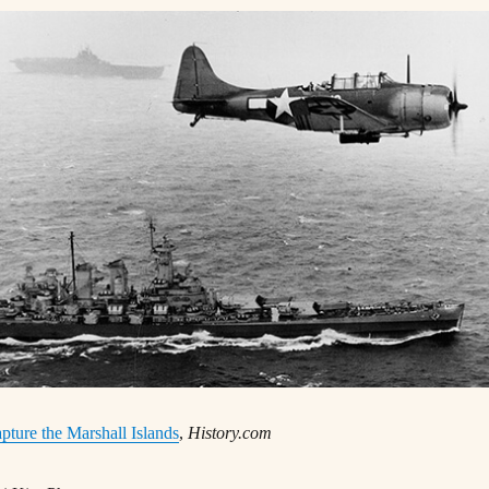
apture the Marshall Islands
,
History.com