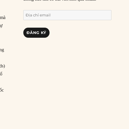
Địa
 mà
chỉ
sự
email
ĐĂNG KÝ
ong
ds)
số
ốc