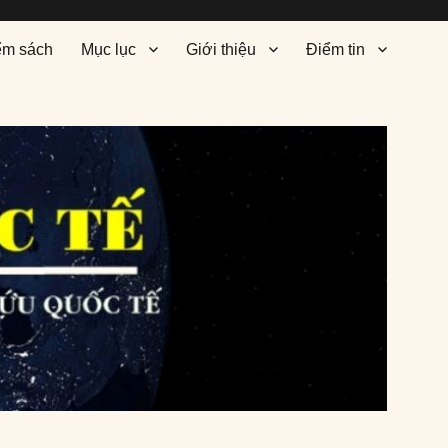
ểm sách
Mục lục
Giới thiệu
Điểm tin