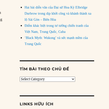
Hai bài diễn văn của Đại sứ Hoa Kỳ Elbridge
n
Durbrow trong dịp khởi công và khánh thành xa
ng
lộ Sài Gòn – Biên Hòa
Điểm khác biệt trong tư tưởng chiến tranh của
Việt Nam, Trung Quốc, Cuba
‘Black Myth: Wukong’ và sức mạnh mềm của
Trung Quốc
/02/2005: Tổng Chưởng lý gốc Tây Ban Nha đầu tiên của Mỹ nhậm c
TÌM BÀI THEO CHỦ ĐỀ
Tìm
bài
theo
chủ
đề
LINKS HỮU ÍCH