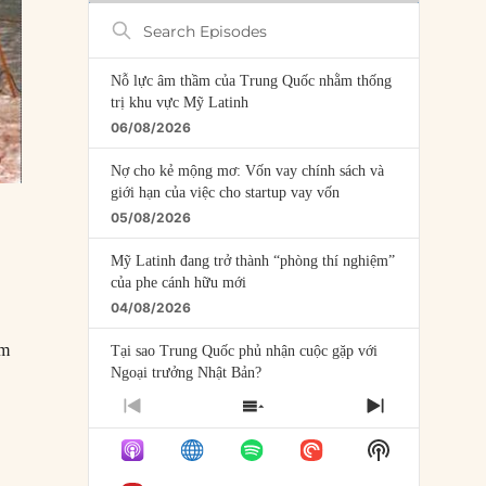
Search
Episodes
Nỗ lực âm thầm của Trung Quốc nhằm thống
trị khu vực Mỹ Latinh
06/08/2026
Nợ cho kẻ mộng mơ: Vốn vay chính sách và
giới hạn của việc cho startup vay vốn
05/08/2026
Mỹ Latinh đang trở thành “phòng thí nghiệm”
của phe cánh hữu mới
04/08/2026
ầm
Tại sao Trung Quốc phủ nhận cuộc gặp với
Ngoại trưởng Nhật Bản?
04/08/2026
PREVIOUS
SHOW
NEXT
EPISODE
EPISODES
EPISODE
Điểm mù chiến lược của Trump tại Thái Bình
Show
LIST
Dương
Podcast