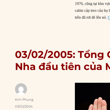
1976, cũng tại khu vực
cabin cáp treo của họ 
trên đã rơi đè lên nó.
C
03/02/2005: Tổng 
Nha đầu tiên của
Author
Kim Phụng
Posted
03/02/2024