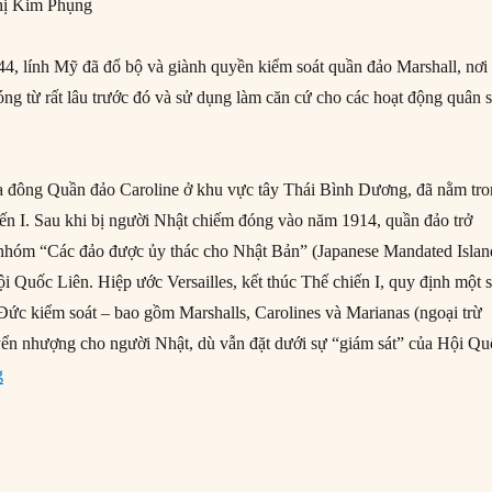
ị Kim Phụng
, lính Mỹ đã đổ bộ và giành quyền kiểm soát quần đảo Marshall, nơi
ng từ rất lâu trước đó và sử dụng làm căn cứ cho các hoạt động quân 
ía đông Quần đảo Caroline ở khu vực tây Thái Bình Dương, đã nằm tr
iến I. Sau khi bị người Nhật chiếm đóng vào năm 1914, quần đảo trở
 nhóm “Các đảo được ủy thác cho Nhật Bản” (Japanese Mandated Islan
i Quốc Liên. Hiệp ước Versailles, kết thúc Thế chiến I, quy định một 
Đức kiểm soát – bao gồm Marshalls, Carolines và Marianas (ngoại trừ
ển nhượng cho người Nhật, dù vẫn đặt dưới sự “giám sát” của Hội Qu
“03/02/1944: Mỹ chiếm Quần đảo Marshall”
g