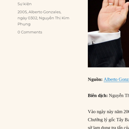
on
Categories
Sự kiện
Tags
2005
,
Alberto Gonzales
,
ngày 0302
,
Nguyễn Thị Kim
Phụng
0 Comments
Nguồn
:
Alberto Gonza
Biên dịch:
Nguyễn Th
Vào ngày này năm 200
Chưởng lý gốc Tây Ban
sử lạm dụng tra tấn củ