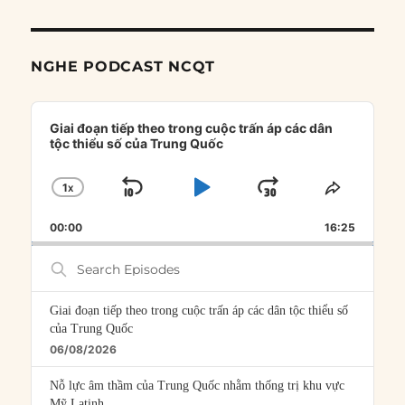
NGHE PODCAST NCQT
Audio
Player
Giai đoạn tiếp theo trong cuộc trấn áp các dân
tộc thiểu số của Trung Quốc
1
X
SKIP
PLAY
JUMP
CHANGE
SHARE
PLAYBACK
THIS
BACKWARD
PAUSE
FORWARD
00:00
RATE
16:25
EPISOD
Search
Episodes
Giai đoạn tiếp theo trong cuộc trấn áp các dân tộc thiểu số
của Trung Quốc
06/08/2026
Nỗ lực âm thầm của Trung Quốc nhằm thống trị khu vực
Mỹ Latinh