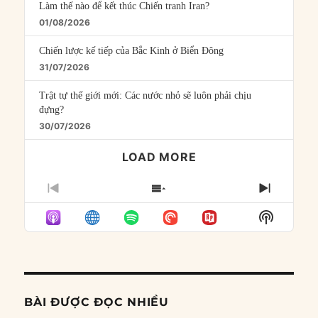
Làm thế nào để kết thúc Chiến tranh Iran?
01/08/2026
Chiến lược kế tiếp của Bắc Kinh ở Biển Đông
31/07/2026
Trật tự thế giới mới: Các nước nhỏ sẽ luôn phải chịu
đựng?
30/07/2026
LOAD MORE
PREVIOUS
SHOW
NEXT
EPISODE
EPISODES
EPISO
Show
LIST
Podcast
Informat
BÀI ĐƯỢC ĐỌC NHIỀU