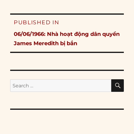
Post
PUBLISHED IN
navigation
06/06/1966: Nhà hoạt động dân quyền
James Meredith bị bắn
SE
Search
for: