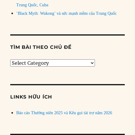
Trung Quốc, Cuba
‘Black Myth: Wukong’ và sức mạnh mềm của Trung Quốc
TÌM BÀI THEO CHỦ ĐỀ
Tìm
bài
theo
chủ
đề
LINKS HỮU ÍCH
Báo cáo Thường niên 2025 và Kêu gọi tài trợ năm 2026