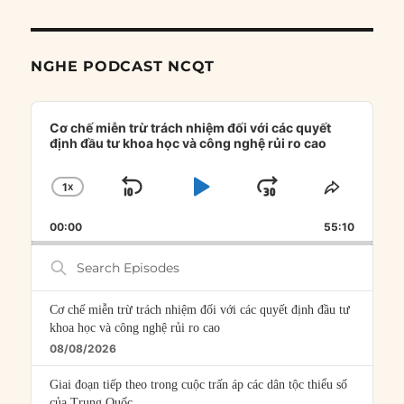
NGHE PODCAST NCQT
Audio
Player
Cơ chế miễn trừ trách nhiệm đối với các quyết
định đầu tư khoa học và công nghệ rủi ro cao
1
X
SKIP
PLAY
JUMP
CHANGE
SHARE
PLAYBACK
THIS
BACKWARD
PAUSE
FORWARD
00:00
RATE
55:10
EPISOD
Search
Episodes
Cơ chế miễn trừ trách nhiệm đối với các quyết định đầu tư
khoa học và công nghệ rủi ro cao
08/08/2026
Giai đoạn tiếp theo trong cuộc trấn áp các dân tộc thiểu số
của Trung Quốc