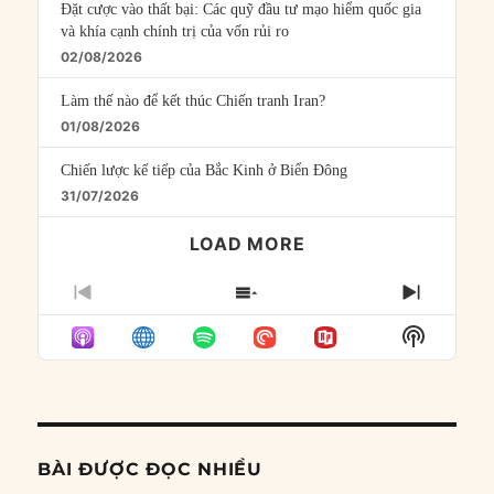
Đặt cược vào thất bại: Các quỹ đầu tư mạo hiểm quốc gia
và khía cạnh chính trị của vốn rủi ro
02/08/2026
Làm thế nào để kết thúc Chiến tranh Iran?
01/08/2026
Chiến lược kế tiếp của Bắc Kinh ở Biển Đông
31/07/2026
LOAD MORE
PREVIOUS
SHOW
NEXT
EPISODE
EPISODES
EPISO
Show
LIST
Podcast
Informat
BÀI ĐƯỢC ĐỌC NHIỀU