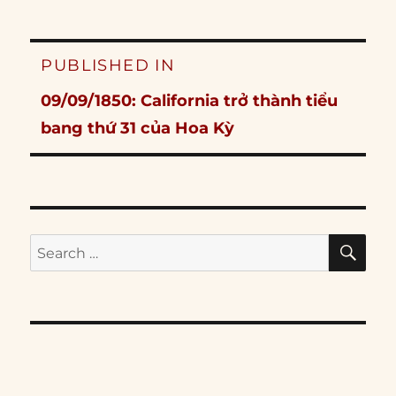
Post
PUBLISHED IN
navigation
09/09/1850: California trở thành tiểu
bang thứ 31 của Hoa Kỳ
SE
Search
for: