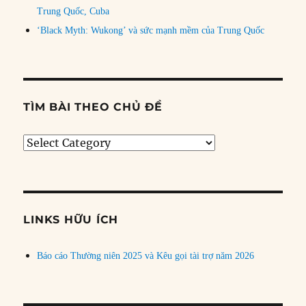
Trung Quốc, Cuba
‘Black Myth: Wukong’ và sức mạnh mềm của Trung Quốc
TÌM BÀI THEO CHỦ ĐỀ
Tìm
bài
theo
chủ
đề
LINKS HỮU ÍCH
Báo cáo Thường niên 2025 và Kêu gọi tài trợ năm 2026