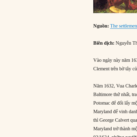
Nguồn:
The settlemen
Biên dịch:
Nguyễn Th
Vào ngày này năm 163
Clement trên bờ tây c
Năm 1632, Vua Charle
Baltimore thứ nhất, t
Potomac để đổi lấy mộ
Maryland để vinh danh
thì George Calvert qua
Maryland trở thành m