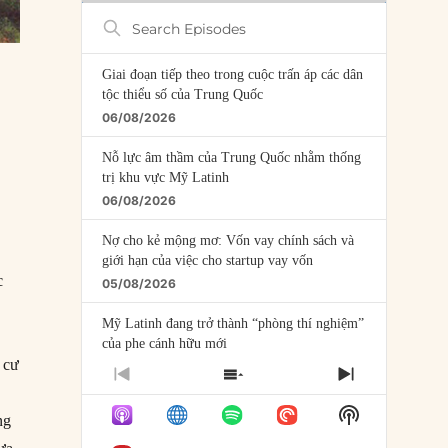
Search
Episodes
Giai đoạn tiếp theo trong cuộc trấn áp các dân
tộc thiểu số của Trung Quốc
06/08/2026
Nỗ lực âm thầm của Trung Quốc nhằm thống
trị khu vực Mỹ Latinh
06/08/2026
Nợ cho kẻ mộng mơ: Vốn vay chính sách và
giới hạn của việc cho startup vay vốn
c
05/08/2026
Mỹ Latinh đang trở thành “phòng thí nghiệm”
của phe cánh hữu mới
 cư
04/08/2026
PREVIOUS
SHOW
NEXT
EPISODE
EPISODES
EPISODE
Tại sao Trung Quốc phủ nhận cuộc gặp với
Show
LIST
ng
Ngoại trưởng Nhật Bản?
Podcast