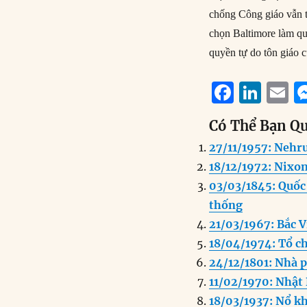
chống Công giáo vẫn t
chọn Baltimore làm qu
quyền tự do tôn giáo c
F
Li
E
a
n
Có Thể Bạn Q
c
k
a
27/11/1957: Nehru 
e
e
l
18/12/1972: Nixo
b
d
03/03/1845: Quốc
o
I
thống
o
n
21/03/1967: Bắc V
k
18/04/1974: Tổ c
24/12/1801: Nhà p
11/02/1970: Nhật 
18/03/1937: Nổ k