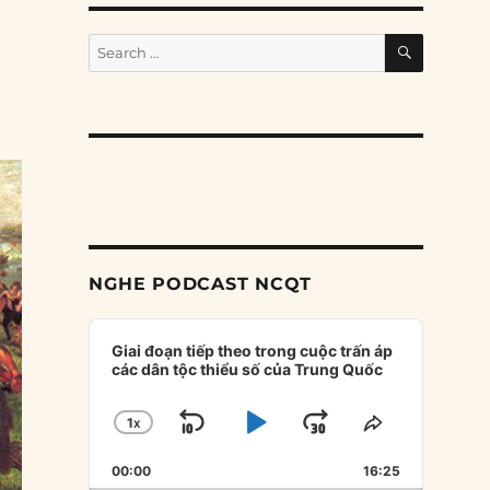
SEARCH
Search
for:
NGHE PODCAST NCQT
Audio
Player
Giai đoạn tiếp theo trong cuộc trấn áp
các dân tộc thiểu số của Trung Quốc
1
X
SKIP
PLAY
JUMP
CHANGE
SHARE
PLAYBACK
THIS
BACKWARD
PAUSE
FORWARD
00:00
RATE
16:25
EPISODE