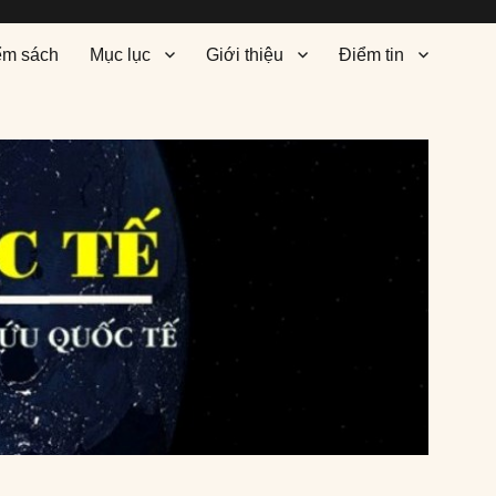
ểm sách
Mục lục
Giới thiệu
Điểm tin