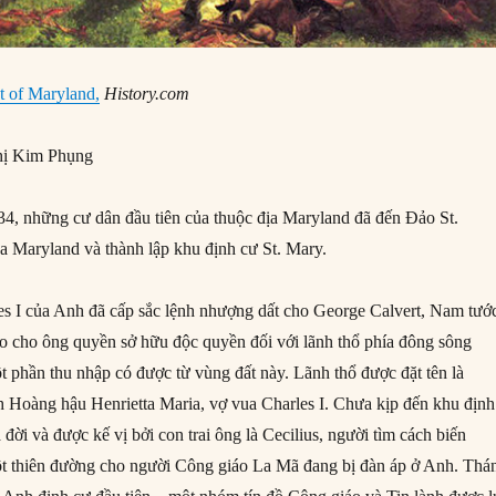
t of Maryland,
History.com
ị Kim Phụng
4, những cư dân đầu tiên của thuộc địa Maryland đã đến Đảo St.
ủa Maryland và thành lập khu định cư St. Mary.
s I của Anh đã cấp sắc lệnh nhượng dất cho George Calvert, Nam tướ
rao cho ông quyền sở hữu độc quyền đối với lãnh thổ phía đông sông
t phần thu nhập có được từ vùng đất này. Lãnh thổ được đặt tên là
 Hoàng hậu Henrietta Maria, vợ vua Charles I. Chưa kịp đến khu định
 đời và được kế vị bởi con trai ông là Cecilius, người tìm cách biến
ột thiên đường cho người Công giáo La Mã đang bị đàn áp ở Anh. Thá