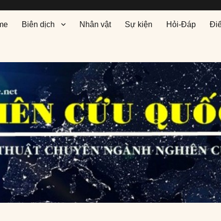
me
Biên dịch
Nhân vật
Sự kiện
Hỏi-Đáp
Đi