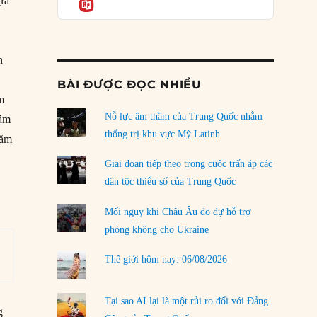
lựa
Informatio
04/08/2026
Điểm mù chiến lược của Trump tại Thái Bình
Dương
h
03/08/2026
BÀI ĐƯỢC ĐỌC NHIỀU
Đặt cược vào thất bại: Các quỹ đầu tư mạo
m
hiểm quốc gia và khía cạnh chính trị của vốn
rủi ro
Nỗ lực âm thầm của Trung Quốc nhằm
đảm
02/08/2026
thống trị khu vực Mỹ Latinh
năm
Làm thế nào để kết thúc Chiến tranh Iran?
Giai đoạn tiếp theo trong cuộc trấn áp các
01/08/2026
dân tộc thiểu số của Trung Quốc
Chiến lược kế tiếp của Bắc Kinh ở Biển Đông
Mối nguy khi Châu Âu do dự hỗ trợ
31/07/2026
phòng không cho Ukraine
Trật tự thế giới mới: Các nước nhỏ sẽ luôn
Thế giới hôm nay: 06/08/2026
phải chịu đựng?
30/07/2026
Tại sao AI lại là một rủi ro đối với Đảng
LOAD MORE
g