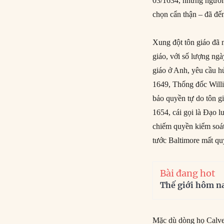
03/1634, những người 
chọn cẩn thận – đã đế
Xung đột tôn giáo đã
giáo, với số lượng n
giáo ở Anh, yêu cầu h
1649, Thống đốc Willi
bảo quyền tự do tôn gi
1654, cái gọi là Đạo l
chiếm quyền kiểm soát
tước Baltimore mất qu
Bài đang hot
Thế giới hôm n
Mặc dù dòng họ Calver