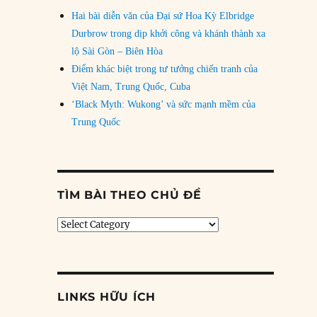
Hai bài diễn văn của Đại sứ Hoa Kỳ Elbridge
Durbrow trong dịp khởi công và khánh thành xa
lộ Sài Gòn – Biên Hòa
Điểm khác biệt trong tư tưởng chiến tranh của
Việt Nam, Trung Quốc, Cuba
‘Black Myth: Wukong’ và sức mạnh mềm của
Trung Quốc
TÌM BÀI THEO CHỦ ĐỀ
Tìm
bài
theo
chủ
đề
LINKS HỮU ÍCH