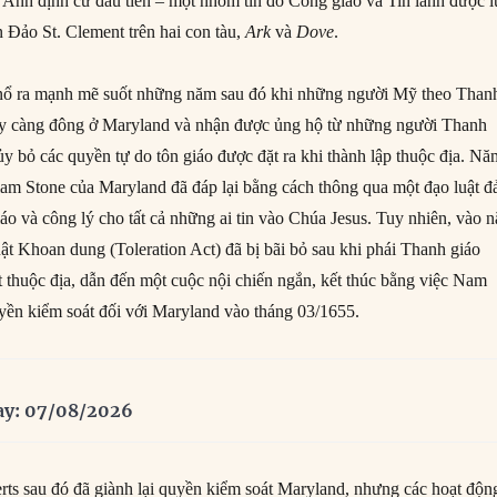
Anh định cư đầu tiên – một nhóm tín đồ Công giáo và Tin lành được 
n Đảo St. Clement trên hai con tàu,
Ark
và
Dove
.
 nổ ra mạnh mẽ suốt những năm sau đó khi những người Mỹ theo Than
gày càng đông ở Maryland và nhận được ủng hộ từ những người Thanh
ủy bỏ các quyền tự do tôn giáo được đặt ra khi thành lập thuộc địa. Nă
am Stone của Maryland đã đáp lại bằng cách thông qua một đạo luật 
áo và công lý cho tất cả những ai tin vào Chúa Jesus. Tuy nhiên, vào 
uật Khoan dung (Toleration Act) đã bị bãi bỏ sau khi phái Thanh giáo
 thuộc địa, dẫn đến một cuộc nội chiến ngắn, kết thúc bằng việc Nam
yền kiểm soát đối với Maryland vào tháng 03/1655.
ay: 07/08/2026
ts sau đó đã giành lại quyền kiểm soát Maryland, nhưng các hoạt độn