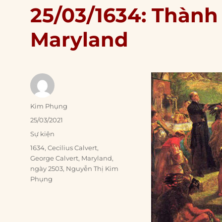
25/03/1634: Thành 
Maryland
Author
Kim Phụng
Posted
25/03/2021
on
Categories
Sự kiện
Tags
1634
,
Cecilius Calvert
,
George Calvert
,
Maryland
,
ngày 2503
,
Nguyễn Thị Kim
Phụng