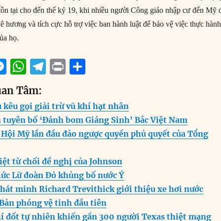
ồn tại cho đến thế kỷ 19, khi nhiều người Công giáo nhập cư đến Mỹ 
ê hương và tích cực hỗ trợ việc ban hành luật để bảo vệ việc thực hàn
ủa họ.
M
W
T
P
S
m
e
h
el
ri
h
uan Tâm:
i
ss
at
e
n
a
kêu gọi giải trừ vũ khí hạt nhân
e
s
g
t
re
n tuyên bố ‘Đánh bom Giáng Sinh’ Bắc Việt Nam
n
A
r
 Hội Mỹ lần đầu đảo ngược quyền phủ quyết của Tổng
g
p
a
er
p
m
iệt từ chối đề nghị của Johnson
hức Lữ đoàn Đỏ khủng bố nước Ý
hát minh Richard Trevithick giới thiệu xe hơi nước
Bản phóng vệ tinh đầu tiên
hí đốt tự nhiên khiến gần 300 người Texas thiệt mạng