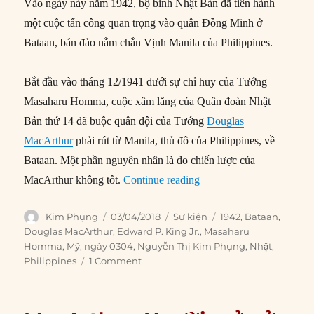
Vào ngày này năm 1942, bộ binh Nhật Bản đã tiến hành
một cuộc tấn công quan trọng vào quân Đồng Minh ở
Bataan, bán đảo nằm chắn Vịnh Manila của Philippines.
Bắt đầu vào tháng 12/1941 dưới sự chỉ huy của Tướng
Masaharu Homma, cuộc xâm lăng của Quân đoàn Nhật
Bản thứ 14 đã buộc quân đội của Tướng
Douglas
MacArthur
phải rút từ Manila, thủ đô của Philippines, về
Bataan. Một phần nguyên nhân là do chiến lược của
“03/04/1942: Nhật phát đ
MacArthur không tốt.
Continue reading
Author
Posted
Categories
Tags
Kim Phụng
03/04/2018
Sự kiện
1942
,
Bataan
,
on
Douglas MacArthur
,
Edward P. King Jr.
,
Masaharu
Homma
,
Mỹ
,
ngày 0304
,
Nguyễn Thị Kim Phụng
,
Nhật
,
Philippines
1 Comment