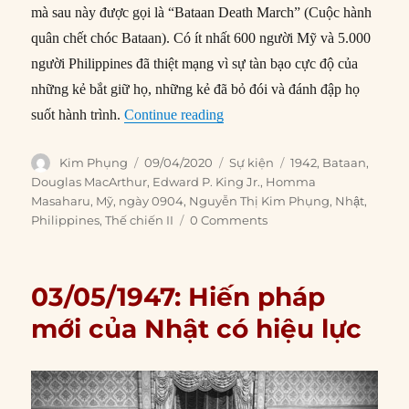
mà sau này được gọi là “Bataan Death March” (Cuộc hành
quân chết chóc Bataan). Có ít nhất 600 người Mỹ và 5.000
người Philippines đã thiệt mạng vì sự tàn bạo cực độ của
những kẻ bắt giữ họ, những kẻ đã bỏ đói và đánh đập họ
“09/04/1942: Quân Mỹ đầu hàng
suốt hành trình.
Continue reading
Author
Posted
Categories
Tags
Kim Phụng
09/04/2020
Sự kiện
1942
,
Bataan
,
on
Douglas MacArthur
,
Edward P. King Jr.
,
Homma
Masaharu
,
Mỹ
,
ngày 0904
,
Nguyễn Thị Kim Phụng
,
Nhật
,
Philippines
,
Thế chiến II
0 Comments
03/05/1947: Hiến pháp
mới của Nhật có hiệu lực