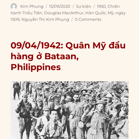
Author
Posted
Categories
Tags
Kim Phụng
15/09/2020
Sự kiện
1950
,
Chiến
on
tranh Triều Tiên
,
Douglas MacArthur
,
Hàn Quốc
,
Mỹ
,
ngày
1509
,
Nguyễn Thị Kim Phụng
0 Comments
09/04/1942: Quân Mỹ đầu
hàng ở Bataan,
Philippines