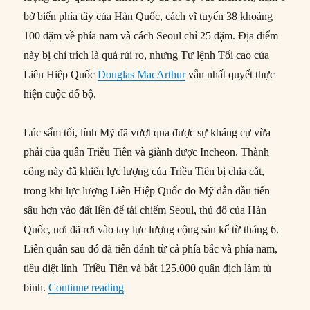
bờ biển phía tây của Hàn Quốc, cách vĩ tuyến 38 khoảng
100 dặm về phía nam và cách Seoul chỉ 25 dặm. Địa điểm
này bị chỉ trích là quá rủi ro, nhưng Tư lệnh Tối cao của
Liên Hiệp Quốc
Douglas MacArthur
vẫn nhất quyết thực
hiện cuộc đổ bộ.
Lúc sẩm tối, lính Mỹ đã vượt qua được sự kháng cự vừa
phải của quân Triều Tiên và giành được Incheon. Thành
công này đã khiến lực lượng của Triều Tiên bị chia cắt,
trong khi lực lượng Liên Hiệp Quốc do Mỹ dẫn đầu tiến
sâu hơn vào đất liền để tái chiếm Seoul, thủ đô của Hàn
Quốc, nơi đã rơi vào tay lực lượng cộng sản kể từ tháng 6.
Liên quân sau đó đã tiến đánh từ cả phía bắc và phía nam,
tiêu diệt lính Triều Tiên và bắt 125.000 quân địch làm tù
“15/09/1950: Quân Mỹ đổ bộ vào Incheo
binh.
Continue reading