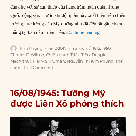
đáng kể với sự can thiệp của hàng trăm ngàn quân Trung
Quốc cộng sản. Trước khi đội quân này xuất hiện trên chiến
trường, lực lượng của Mỹ dường như đã đến rất gần chiến
“16/12/1950: Trum
thắng tại bán đảo Triều Tiên.
Continue reading
Author
Posted
Categories
Tags
Kim Phụng
16/12/2017
Sự kiện
1612
,
1950
,
on
Charles E. Wilson
,
Chiến tranh Triều Tiên
,
Douglas
MacArthur
,
Harry S. Truman
,
Nguyễn Thị Kim Phụng
,
Thế
chiến II
1 Comment
16/08/1945: Tướng Mỹ
được Liên Xô phóng thích