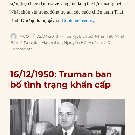
sự nghiệp hiện đại hóa vẻ vang ấy đã bị thế lực quân phiệt
Nhật chôn vùi trong đống tro tàn của cuộc chiến tranh Thái
“MacArthur: Người m
Bình Dương do họ gây ra.
Continue reading
Author
Posted
Categories
NCQT
02/04/2018
Hoa Kỳ
,
Lịch sử
,
Nhân vật
,
Nhật
on
Tags
Bản
Douglas MacArthur
,
Nguyễn Hải Hoành
0
Comments
16/12/1950: Truman ban
bố tình trạng khẩn cấp