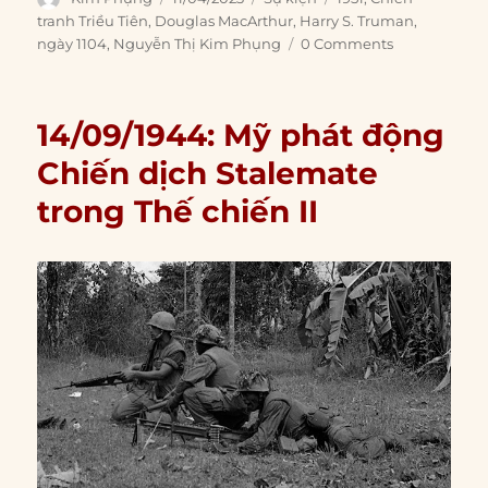
on
tranh Triều Tiên
,
Douglas MacArthur
,
Harry S. Truman
,
ngày 1104
,
Nguyễn Thị Kim Phụng
0 Comments
14/09/1944: Mỹ phát động
Chiến dịch Stalemate
trong Thế chiến II