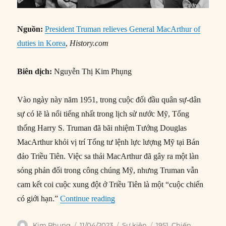
Nguồn:
President Truman relieves General MacArthur of
duties in Korea
,
History.com
Biên dịch:
Nguyễn Thị Kim Phụng
Vào ngày này năm 1951, trong cuộc đối đầu quân sự-dân
sự có lẽ là nổi tiếng nhất trong lịch sử nước Mỹ, Tổng
thống Harry S. Truman đã bãi nhiệm Tướng Douglas
MacArthur khỏi vị trí Tổng tư lệnh lực lượng Mỹ tại Bán
đảo Triều Tiên. Việc sa thải MacArthur đã gây ra một làn
sóng phản đối trong công chúng Mỹ, nhưng Truman vẫn
cam kết coi cuộc xung đột ở Triều Tiên là một “cuộc chiến
“11/04/1951: Tổng thống Truman
có giới hạn.”
Continue reading
Author
Posted
Categories
Tags
Kim Phụng
11/04/2023
Sự kiện
1951
,
Chiến