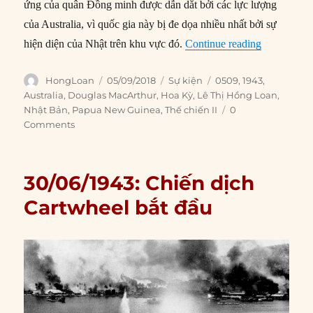
ứng của quân Đồng minh được dẫn dắt bởi các lực lượng
của Australia, vì quốc gia này bị đe dọa nhiều nhất bởi sự
“05/09/194
hiện diện của Nhật trên khu vực đó.
Continue reading
Author
Posted
Categories
Tags
HongLoan
05/09/2018
Sự kiện
0509
,
1943
,
on
Australia
,
Douglas MacArthur
,
Hoa Kỳ
,
Lê Thị Hồng Loan
,
Nhật Bản
,
Papua New Guinea
,
Thế chiến II
0
Comments
30/06/1943: Chiến dịch
Cartwheel bắt đầu