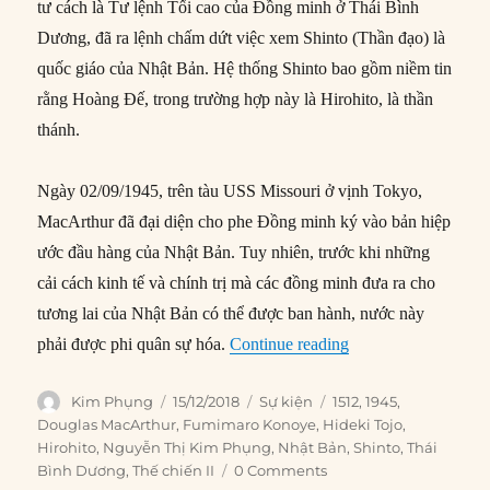
tư cách là Tư lệnh Tối cao của Đồng minh ở Thái Bình
Dương, đã ra lệnh chấm dứt việc xem Shinto (Thần đạo) là
quốc giáo của Nhật Bản. Hệ thống Shinto bao gồm niềm tin
rằng Hoàng Đế, trong trường hợp này là Hirohito, là thần
thánh.
Ngày 02/09/1945, trên tàu USS Missouri ở vịnh Tokyo,
MacArthur đã đại diện cho phe Đồng minh ký vào bản hiệp
ước đầu hàng của Nhật Bản. Tuy nhiên, trước khi những
cải cách kinh tế và chính trị mà các đồng minh đưa ra cho
tương lai của Nhật Bản có thể được ban hành, nước này
“15/12/1945: MacArt
phải được phi quân sự hóa.
Continue reading
Author
Posted
Categories
Tags
Kim Phụng
15/12/2018
Sự kiện
1512
,
1945
,
on
Douglas MacArthur
,
Fumimaro Konoye
,
Hideki Tojo
,
Hirohito
,
Nguyễn Thị Kim Phụng
,
Nhật Bản
,
Shinto
,
Thái
Bình Dương
,
Thế chiến II
0 Comments