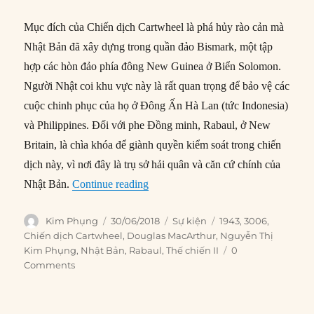
Mục đích của Chiến dịch Cartwheel là phá hủy rào cản mà
Nhật Bản đã xây dựng trong quần đảo Bismark, một tập
hợp các hòn đảo phía đông New Guinea ở Biển Solomon.
Người Nhật coi khu vực này là rất quan trọng để bảo vệ các
cuộc chinh phục của họ ở Đông Ấn Hà Lan (tức Indonesia)
và Philippines. Đối với phe Đồng minh, Rabaul, ở New
Britain, là chìa khóa để giành quyền kiểm soát trong chiến
dịch này, vì nơi đây là trụ sở hải quân và căn cứ chính của
“30/06/1943: Chiến dịch Cartwheel b
Nhật Bản.
Continue reading
Author
Posted
Categories
Tags
Kim Phụng
30/06/2018
Sự kiện
1943
,
3006
,
on
Chiến dịch Cartwheel
,
Douglas MacArthur
,
Nguyễn Thị
Kim Phụng
,
Nhật Bản
,
Rabaul
,
Thế chiến II
0
Comments