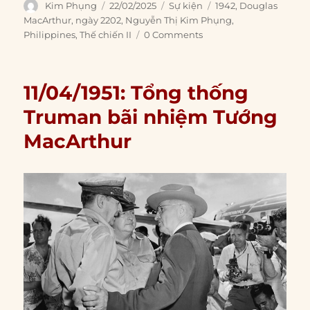
Author
Posted
Categories
Tags
Kim Phụng
22/02/2025
Sự kiện
1942
,
Douglas
on
MacArthur
,
ngày 2202
,
Nguyễn Thị Kim Phụng
,
Philippines
,
Thế chiến II
0 Comments
11/04/1951: Tổng thống
Truman bãi nhiệm Tướng
MacArthur