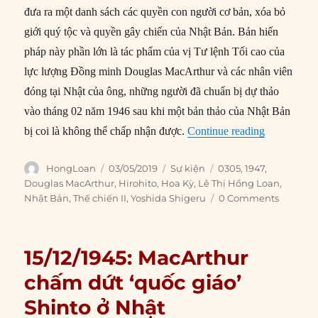
đưa ra một danh sách các quyền con người cơ bản, xóa bỏ
giới quý tộc và quyền gây chiến của Nhật Bản. Bản hiến
pháp này phần lớn là tác phẩm của vị Tư lệnh Tối cao của
lực lượng Đồng minh Douglas MacArthur và các nhân viên
đóng tại Nhật của ông, những người đã chuẩn bị dự thảo
vào tháng 02 năm 1946 sau khi một bản thảo của Nhật Bản
“03/05/1947
bị coi là không thể chấp nhận được.
Continue reading
Author
Posted
Categories
Tags
HongLoan
03/05/2019
Sự kiện
0305
,
1947
,
on
Douglas MacArthur
,
Hirohito
,
Hoa Kỳ
,
Lê Thị Hồng Loan
,
Nhật Bản
,
Thế chiến II
,
Yoshida Shigeru
0 Comments
15/12/1945: MacArthur
chấm dứt ‘quốc giáo’
Shinto ở Nhật