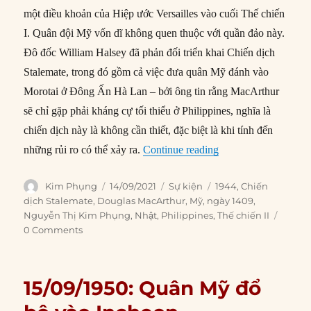
một điều khoản của Hiệp ước Versailles vào cuối Thế chiến
I. Quân đội Mỹ vốn dĩ không quen thuộc với quần đảo này.
Đô đốc William Halsey đã phản đối triển khai Chiến dịch
Stalemate, trong đó gồm cả việc đưa quân Mỹ đánh vào
Morotai ở Đông Ấn Hà Lan – bởi ông tin rằng MacArthur
sẽ chỉ gặp phải kháng cự tối thiểu ở Philippines, nghĩa là
chiến dịch này là không cần thiết, đặc biệt là khi tính đến
“14/09/1944: Mỹ phát
những rủi ro có thể xảy ra.
Continue reading
Author
Posted
Categories
Tags
Kim Phụng
14/09/2021
Sự kiện
1944
,
Chiến
on
dịch Stalemate
,
Douglas MacArthur
,
Mỹ
,
ngày 1409
,
Nguyễn Thị Kim Phụng
,
Nhật
,
Philippines
,
Thế chiến II
0 Comments
15/09/1950: Quân Mỹ đổ