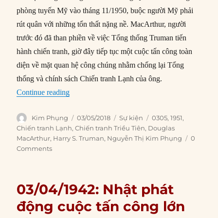
phòng tuyến Mỹ vào tháng 11/1950, buộc người Mỹ phải
rút quân với những tổn thất nặng nề. MacArthur, người
trước đó đã than phiền về việc Tổng thống Truman tiến
hành chiến tranh, giờ đây tiếp tục một cuộc tấn công toàn
diện về mặt quan hệ công chúng nhằm chống lại Tổng
thống và chính sách Chiến tranh Lạnh của ông.
“03/05/1951: Quốc Hội điều trần việc bãi nhiệ
Continue reading
Author
Posted
Categories
Tags
Kim Phụng
03/05/2018
Sự kiện
0305
,
1951
,
on
Chiến tranh Lạnh
,
Chiến tranh Triều Tiên
,
Douglas
MacArthur
,
Harry S. Truman
,
Nguyễn Thị Kim Phụng
0
Comments
03/04/1942: Nhật phát
động cuộc tấn công lớn