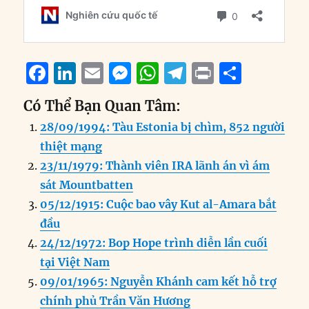
F
Li
E
M
W
T
P
S
a
n
m
e
h
el
ri
h
Có Thể Bạn Quan Tâm:
c
k
ai
ss
at
e
n
a
28/09/1994: Tàu Estonia bị chìm, 852 người
e
e
l
e
s
g
t
re
thiệt mạng
b
d
n
A
r
23/11/1979: Thành viên IRA lãnh án vì ám
o
I
g
p
a
sát Mountbatten
o
n
er
p
m
05/12/1915: Cuộc bao vây Kut al-Amara bắt
k
đầu
24/12/1972: Bop Hope trình diễn lần cuối
tại Việt Nam
09/01/1965: Nguyễn Khánh cam kết hỗ trợ
chính phủ Trần Văn Hương