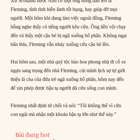
Xứ Scotland nước Anh có một ông nông dân tên là
Fleming, tính tình hiền lành tốt bụng, hay giúp đỡ mọi
người. Một hôm khi đang làm việc ngoài đồng, Fleming
bỗng nghe thấy có tiếng người kêu cứu. Ông liền vội chạy
đến và thấy một cậu bé bị ngã xuống hố phân. Không ngại
bẩn thỉu, Fleming vẫn nhảy xuống cứu cậu bé lên.
Hai hôm sau, một nhà quý tộc hào hoa phong nhã đi cỗ xe
ngựa sang trọng đến nhà Fleming, cúi mình lịch sự tự giới
thiệu là cha của đứa trẻ ngã xuống hố phân, hôm nay đến
để xin phép được hậu tạ người đã cứu sống con mình.
Fleming nhất định từ chối và nói: “Tôi không thể vì cứu
con ngài mà nhận một khoản hậu tạ lớn như thế này.”
Bài đang hot