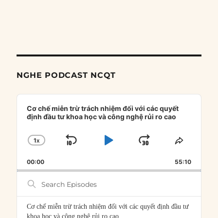
NGHE PODCAST NCQT
Audio
Player
Cơ chế miễn trừ trách nhiệm đối với các quyết
định đầu tư khoa học và công nghệ rủi ro cao
1
X
SKIP
PLAY
JUMP
CHANGE
SHARE
PLAYBACK
THIS
BACKWARD
PAUSE
FORWARD
00:00
RATE
55:10
EPISOD
Search
Episodes
Cơ chế miễn trừ trách nhiệm đối với các quyết định đầu tư
khoa học và công nghệ rủi ro cao