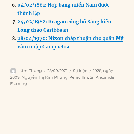
04/02/1861: Hợp bang miền Nam được
thành lập
24/02/1982: Reagan công bố Sáng kiến
Lòng chảo Caribbean
28/04/1970: Nixon chấp thuận cho quân Mỹ
xâm nhập Campuchia
Author
Posted
Categories
Tags
Kim Phụng
28/09/2021
Sự kiện
1928
,
ngày
on
2809
,
Nguyễn Thị Kim Phụng
,
Penicillin
,
Sir Alexander
Fleming