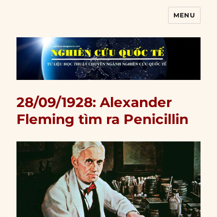
MENU
Nghiên cứu quốc tế
28/09/1928: Alexander
Fleming tìm ra Penicillin