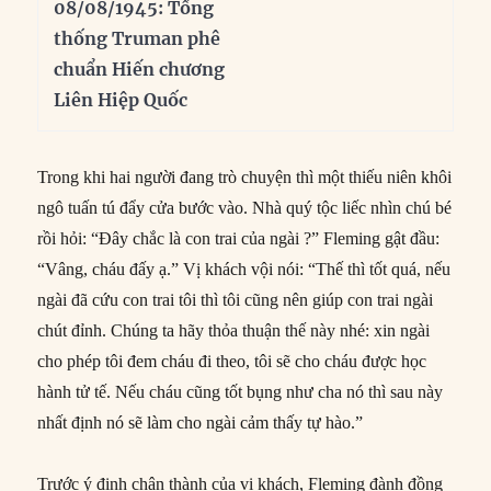
08/08/1945: Tổng
thống Truman phê
chuẩn Hiến chương
Liên Hiệp Quốc
Trong khi hai người đang trò chuyện thì một thiếu niên khôi
ngô tuấn tú đẩy cửa bước vào. Nhà quý tộc liếc nhìn chú bé
rồi hỏi: “Đây chắc là con trai của ngài ?” Fleming gật đầu:
“Vâng, cháu đấy ạ.” Vị khách vội nói: “Thế thì tốt quá, nếu
ngài đã cứu con trai tôi thì tôi cũng nên giúp con trai ngài
chút đỉnh. Chúng ta hãy thỏa thuận thế này nhé: xin ngài
cho phép tôi đem cháu đi theo, tôi sẽ cho cháu được học
hành tử tế. Nếu cháu cũng tốt bụng như cha nó thì sau này
nhất định nó sẽ làm cho ngài cảm thấy tự hào.”
Trước ý định chân thành của vị khách, Fleming đành đồng