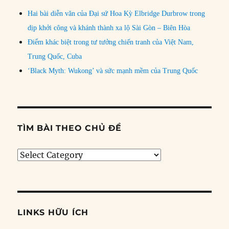
Hai bài diễn văn của Đại sứ Hoa Kỳ Elbridge Durbrow trong
dịp khởi công và khánh thành xa lộ Sài Gòn – Biên Hòa
Điểm khác biệt trong tư tưởng chiến tranh của Việt Nam,
Trung Quốc, Cuba
‘Black Myth: Wukong’ và sức mạnh mềm của Trung Quốc
TÌM BÀI THEO CHỦ ĐỀ
Tìm
bài
theo
chủ
đề
LINKS HỮU ÍCH