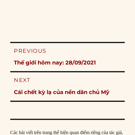
Post
PREVIOUS
navigation
Previous
Thế giới hôm nay: 28/09/2021
post:
NEXT
Next
Cái chết kỳ lạ của nền dân chủ Mỹ
post:
Các bài viết trên trang thể hiện quan điểm riêng của tác giả,