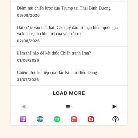
Điểm mù chiến lược của Trump tại Thái Bình Dương
03/08/2026
Đặt cược vào thất bại: Các quỹ đầu tư mạo hiểm quốc gia
và khía cạnh chính trị của vốn rủi ro
02/08/2026
Làm thế nào để kết thúc Chiến tranh Iran?
01/08/2026
Chiến lược kế tiếp của Bắc Kinh ở Biển Đông
31/07/2026
LOAD MORE
PREVIOUS
SHOW
NEXT
EPISODE
EPISODES
EPISO
Show
LIST
Podcast
Informat