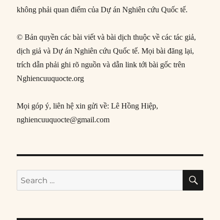
không phải quan điểm của Dự án Nghiên cứu Quốc tế.
© Bản quyền các bài viết và bài dịch thuộc về các tác giả,
dịch giả và Dự án Nghiên cứu Quốc tế. Mọi bài đăng lại,
trích dẫn phải ghi rõ nguồn và dẫn link tới bài gốc trên
Nghiencuuquocte.org
Mọi góp ý, liên hệ xin gửi về: Lê Hồng Hiệp,
nghiencuuquocte@gmail.com
SE
Search
for: