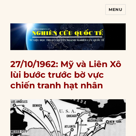
MENU
Nghiên cứu quốc tế
27/10/1962: Mỹ và Liên Xô
lùi bước trước bờ vực
chiến tranh hạt nhân