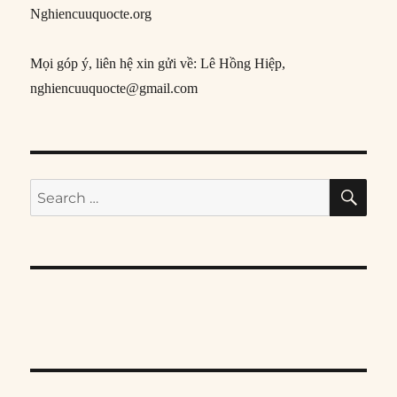
Nghiencuuquocte.org
Mọi góp ý, liên hệ xin gửi về: Lê Hồng Hiệp,
nghiencuuquocte@gmail.com
SE
Search
for: