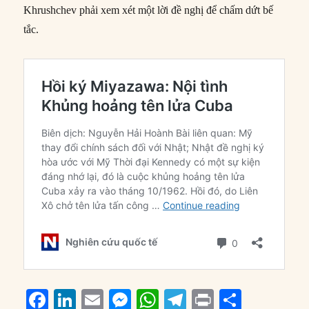
Khrushchev phải xem xét một lời đề nghị để chấm dứt bế
tắc.
F
Li
E
M
W
T
P
S