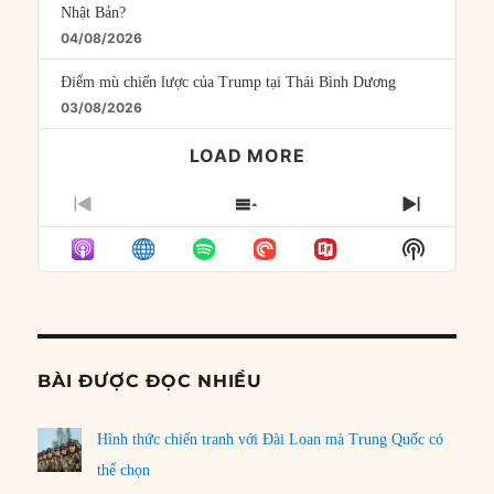
Nhật Bản?
04/08/2026
Điểm mù chiến lược của Trump tại Thái Bình Dương
03/08/2026
LOAD MORE
PREVIOUS
SHOW
NEXT
EPISODE
EPISODES
EPISO
Show
LIST
Podcast
Informat
BÀI ĐƯỢC ĐỌC NHIỀU
Hình thức chiến tranh với Đài Loan mà Trung Quốc có
thể chọn