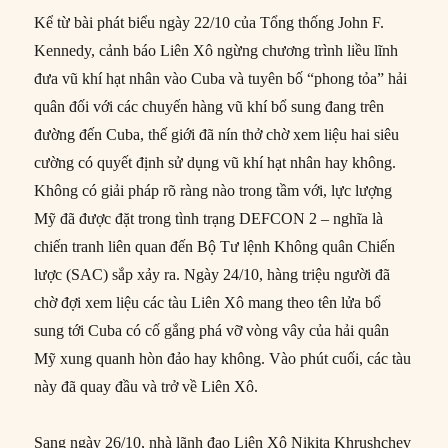
Kể từ bài phát biểu ngày 22/10 của Tổng thống John F.
Kennedy, cảnh báo Liên Xô ngừng chương trình liều lĩnh
đưa vũ khí hạt nhân vào Cuba và tuyên bố “phong tỏa” hải
quân đối với các chuyến hàng vũ khí bổ sung đang trên
đường đến Cuba, thế giới đã nín thở chờ xem liệu hai siêu
cường có quyết định sử dụng vũ khí hạt nhân hay không.
Không có giải pháp rõ ràng nào trong tầm với, lực lượng
Mỹ đã được đặt trong tình trạng DEFCON 2 – nghĩa là
chiến tranh liên quan đến Bộ Tư lệnh Không quân Chiến
lược (SAC) sắp xảy ra. Ngày 24/10, hàng triệu người đã
chờ đợi xem liệu các tàu Liên Xô mang theo tên lửa bổ
sung tới Cuba có cố gắng phá vỡ vòng vây của hải quân
Mỹ xung quanh hòn đảo hay không. Vào phút cuối, các tàu
này đã quay đầu và trở về Liên Xô.
Sang ngày 26/10, nhà lãnh đạo Liên Xô Nikita Khrushchev