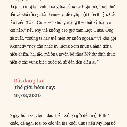
đã phản ứng lại lệnh phong tỏa bằng cách gửi một bức thư
dài và khá rời rạc tới Kennedy, đề nghị một thỏa thuận: Các
tàu Liên Xô đi Cuba sẽ “không mang theo bất kỳ loại vũ
khí nào,” nếu Mỹ thề không bao giờ xâm lược Cuba. Ông
đề xuất, “chúng ta hãy thể hiện sự khôn ngoan,” và kêu gọi
Kennedy “hãy cân nhắc kỹ lưỡng xem những hành động
hiếu chiến, hải tặc, mà ông tuyên bố rằng Mỹ dự định thực
hiện ở các vùng biển quốc tế, sẽ dẫn đến điều gì.”
Bài đang hot
Thế giới hôm nay:
10/08/2026
Ngày hôm sau, lãnh đạo Liên Xô lại gửi đến một lá thư
khác, đề nghị loại bỏ các tên lửa khỏi Cuba nếu Mỹ loại bỏ