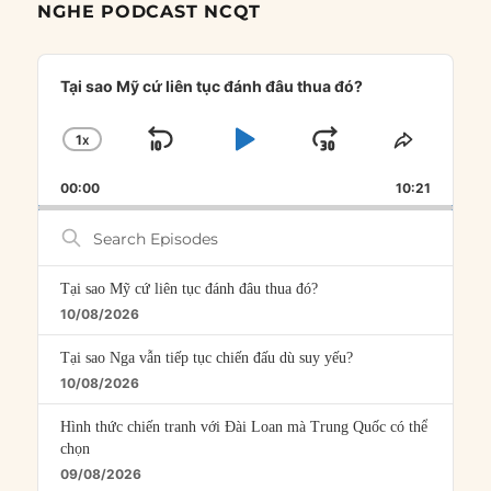
NGHE PODCAST NCQT
Audio
Player
Tại sao Mỹ cứ liên tục đánh đâu thua đó?
1
X
SKIP
PLAY
JUMP
CHANGE
SHARE
PLAYBACK
THIS
BACKWARD
PAUSE
FORWARD
00:00
RATE
10:21
EPISOD
Search
Episodes
Tại sao Mỹ cứ liên tục đánh đâu thua đó?
10/08/2026
Tại sao Nga vẫn tiếp tục chiến đấu dù suy yếu?
10/08/2026
Hình thức chiến tranh với Đài Loan mà Trung Quốc có thể
chọn
09/08/2026