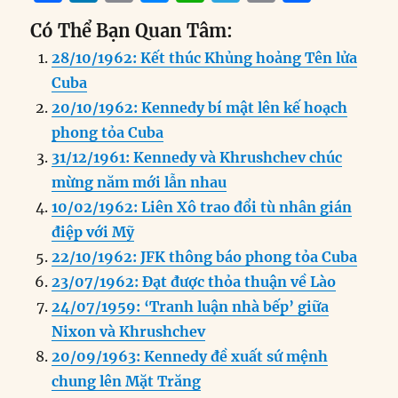
a
n
m
e
h
el
ri
h
Có Thể Bạn Quan Tâm:
c
k
ai
ss
at
e
n
a
28/10/1962: Kết thúc Khủng hoảng Tên lửa
e
e
l
e
s
g
t
re
Cuba
b
d
n
A
r
20/10/1962: Kennedy bí mật lên kế hoạch
o
I
g
p
a
phong tỏa Cuba
o
n
er
p
m
31/12/1961: Kennedy và Khrushchev chúc
k
mừng năm mới lẫn nhau
10/02/1962: Liên Xô trao đổi tù nhân gián
điệp với Mỹ
22/10/1962: JFK thông báo phong tỏa Cuba
23/07/1962: Đạt được thỏa thuận về Lào
24/07/1959: ‘Tranh luận nhà bếp’ giữa
Nixon và Khrushchev
20/09/1963: Kennedy đề xuất sứ mệnh
chung lên Mặt Trăng