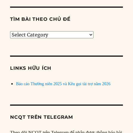
TÌM BÀI THEO CHỦ ĐỀ
Tìm
bài
theo
chủ
đề
LINKS HỮU ÍCH
Báo cáo Thường niên 2025 và Kêu gọi tài trợ năm 2026
NCQT TRÊN TELEGRAM
Theo dõi NCQT trên Telegram để nhận được thông báo bài