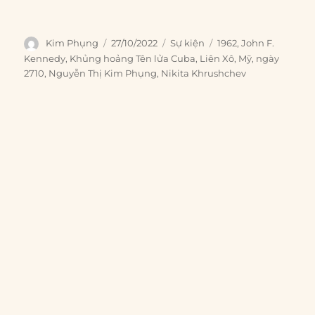
Author
Posted
Categories
Tags
Kim Phụng
27/10/2022
Sự kiện
1962
,
John F.
on
Kennedy
,
Khủng hoảng Tên lửa Cuba
,
Liên Xô
,
Mỹ
,
ngày
2710
,
Nguyễn Thị Kim Phụng
,
Nikita Khrushchev