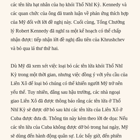
các tên lửa hạt nhân của họ khỏi Thổ Nhĩ Kỳ. Kennedy và
các quan chức của ông đã tranh luận về phản ứng thích hợp
của Mỹ đối với lời đề nghị này. Cuối cùng, Tổng Chưởng
lý Robert Kennedy đã nghĩ ra một kế hoạch có thể chấp
nhận được: tiếp nhận lời đề nghị đầu tiên của Khrushchev
và bỏ qua lá thư thứ hai.
Dù Mỹ đã xem xét việc loại bỏ các tên lửa khỏi Thổ Nhĩ
Kỳ trong một thời gian, nhưng việc đồng ý với yêu cầu của
Liên Xô để loại bỏ chúng có thể khiến người Mỹ trở nên
yếu thế. Tuy nhiên, đằng sau hậu trường, các nhà ngoại
giao Liên Xô đã được thông báo rằng các tên lửa ở Thổ
Nhĩ Kỳ sẽ được dỡ bỏ sau khi các tên lửa của Liên Xô ở
Cuba được đưa đi. Thông tin này kèm theo lời đe dọa: Nếu
các tên lửa của Cuba không được dỡ bỏ trong hai ngày, Mỹ
sẽ dùng đến hành động quân sự. Lúc bấy giờ, đến phiên