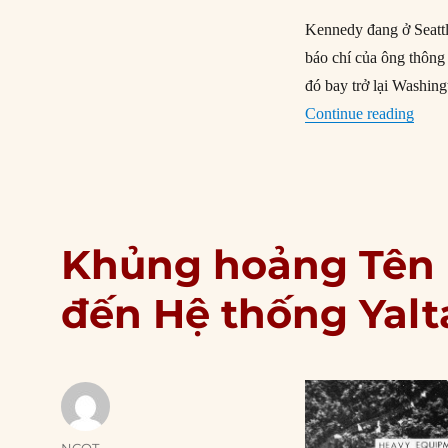
Kennedy đang ở Seattl
báo chí của ông thông
đó bay trở lại Washing
“20/1
Continue reading
Khủng hoảng Tên 
đến Hệ thống Yalt
Author
NCQT