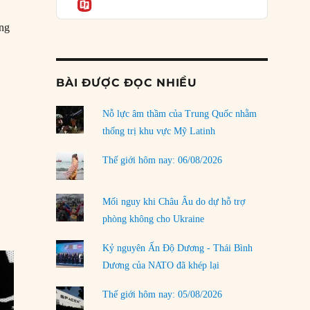
Informatio
03/08/2026
ững
Đặt cược vào thất bại: Các quỹ đầu tư mạo
hiểm quốc gia và khía cạnh chính trị của vốn
rủi ro
02/08/2026
BÀI ĐƯỢC ĐỌC NHIỀU
Làm thế nào để kết thúc Chiến tranh Iran?
Nỗ lực âm thầm của Trung Quốc nhằm
01/08/2026
thống trị khu vực Mỹ Latinh
Chiến lược kế tiếp của Bắc Kinh ở Biển Đông
31/07/2026
Thế giới hôm nay: 06/08/2026
Trật tự thế giới mới: Các nước nhỏ sẽ luôn
phải chịu đựng?
Mối nguy khi Châu Âu do dự hỗ trợ
30/07/2026
phòng không cho Ukraine
Tập tìm cách chôn vùi bê bối chấn động vòng
Kỷ nguyên Ấn Độ Dương - Thái Bình
tròn thân cận của mình
Dương của NATO đã khép lại
29/07/2026
Thế giới hôm nay: 05/08/2026
LOAD MORE