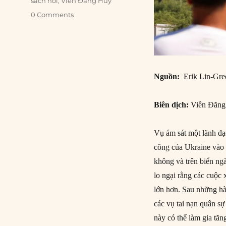
sách nói
,
Viên Đăng Huy
0 Comments
Nguồn:
Erik Lin-Gre
Biên dịch:
Viên Đăng
Vụ ám sát một lãnh đạ
công của Ukraine vào 
không và trên biển ng
lo ngại rằng các cuộc 
lớn hơn. Sau những hà
các vụ tai nạn quân sự
này có thể làm gia tă