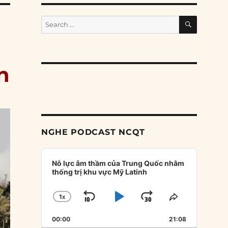
SEARCH
Search
for:
n
NGHE PODCAST NCQT
Audio
Player
Nỗ lực âm thầm của Trung Quốc nhằm
thống trị khu vực Mỹ Latinh
1
X
SKIP
PLAY
JUMP
CHANGE
SHARE
PLAYBACK
THIS
BACKWARD
PAUSE
FORWARD
00:00
RATE
21:08
EPISODE