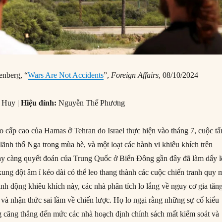
enberg, “
Wars Are Not Accidents
”,
Foreign Affairs
, 08/10/2024
 Huy |
Hiệu đính:
Nguyễn Thế Phương
o cấp cao của Hamas ở Tehran do Israel thực hiện vào tháng 7, cuộc tấ
lãnh thổ Nga trong mùa hè, và một loạt các hành vi khiêu khích trên
ày càng quyết đoán của Trung Quốc ở Biển Đông gần đây đã làm dấy l
xung đột âm ỉ kéo dài có thể leo thang thành các cuộc chiến tranh quy 
nh động khiêu khích này, các nhà phân tích lo lắng về nguy cơ gia tăn
 và nhận thức sai lầm về chiến lược. Họ lo ngại rằng những sự cố kiểu
ng căng thẳng đến mức các nhà hoạch định chính sách mất kiểm soát và