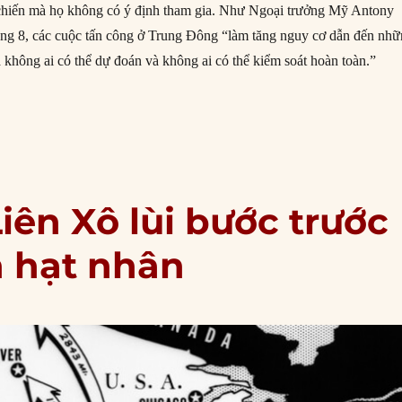
chiến mà họ không có ý định tham gia. Như Ngoại trưởng Mỹ Antony
áng 8, các cuộc tấn công ở Trung Đông “làm tăng nguy cơ dẫn đến nh
không ai có thể dự đoán và không ai có thể kiểm soát hoàn toàn.”
n tranh xảy ra không phải do tai nạn”
Liên Xô lùi bước trước
h hạt nhân