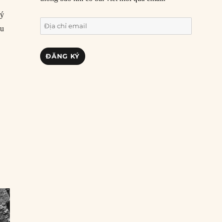
ký
Địa
au
chỉ
email
ĐĂNG KÝ