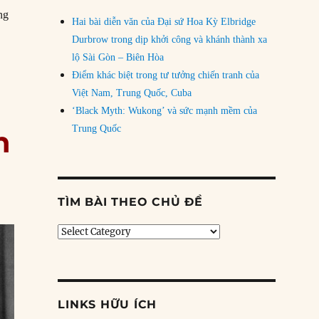
ng
Hai bài diễn văn của Đại sứ Hoa Kỳ Elbridge
nh hạt nhân”
Durbrow trong dịp khởi công và khánh thành xa
lộ Sài Gòn – Biên Hòa
Điểm khác biệt trong tư tưởng chiến tranh của
Việt Nam, Trung Quốc, Cuba
‘Black Myth: Wukong’ và sức mạnh mềm của
Trung Quốc
h
TÌM BÀI THEO CHỦ ĐỀ
Tìm
bài
theo
chủ
đề
LINKS HỮU ÍCH