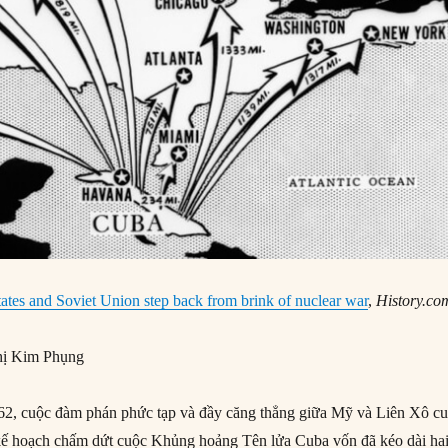
ates and Soviet Union step back from brink of nuclear war
,
History.co
ị Kim Phụng
2, cuộc đàm phán phức tạp và đầy căng thẳng giữa Mỹ và Liên Xô cu
kế hoạch chấm dứt cuộc Khủng hoảng Tên lửa Cuba vốn đã kéo dài ha