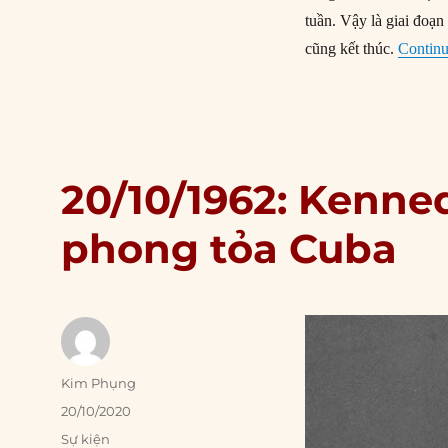
tuần. Vậy là giai đoạn
cũng kết thúc.
Continu
20/10/1962: Kenne
phong tỏa Cuba
Author
Kim Phụng
Posted
20/10/2020
on
Categories
Sự kiện