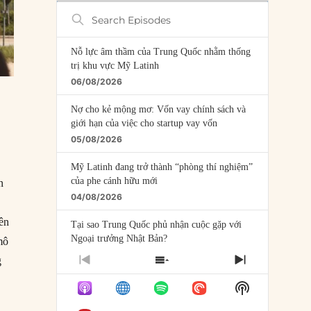
Search
Episodes
Nỗ lực âm thầm của Trung Quốc nhằm thống
trị khu vực Mỹ Latinh
06/08/2026
Nợ cho kẻ mộng mơ: Vốn vay chính sách và
giới hạn của việc cho startup vay vốn
05/08/2026
Mỹ Latinh đang trở thành “phòng thí nghiệm”
của phe cánh hữu mới
n
04/08/2026
ên
Tại sao Trung Quốc phủ nhận cuộc gặp với
Ngoại trưởng Nhật Bản?
mô
04/08/2026
g
PREVIOUS
SHOW
NEXT
EPISODE
EPISODES
EPISODE
Điểm mù chiến lược của Trump tại Thái Bình
Show
LIST
Dương
Podcast