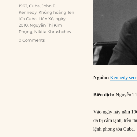
Tags
1962
,
Cuba
,
John F.
Kennedy
,
Khủng hoảng Tên
lửa Cuba
,
Liên Xô
,
ngày
2010
,
Nguyễn Thị Kim
Phụng
,
Nikita Khrushchev
0 Comments
Nguồn:
Kennedy secre
Biên dịch:
Nguyễn Th
Vào ngày này năm 196
đã bị cảm lạnh; trên t
lệnh phong tỏa Cuba.