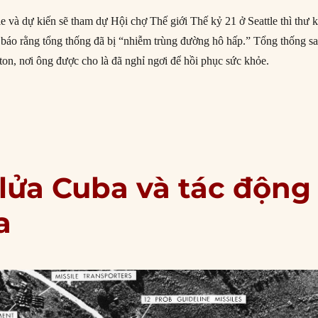
e và dự kiến sẽ tham dự Hội chợ Thế giới Thế kỷ 21 ở Seattle thì thư 
 báo rằng tổng thống đã bị “nhiễm trùng đường hô hấp.” Tổng thống s
ton, nơi ông được cho là đã nghỉ ngơi để hồi phục sức khỏe.
0/1962: Kennedy bí mật lên kế hoạch phong tỏa Cuba”
lửa Cuba và tác động
a