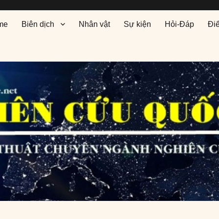
me
Biên dịch
Nhân vật
Sự kiện
Hỏi-Đáp
Đi