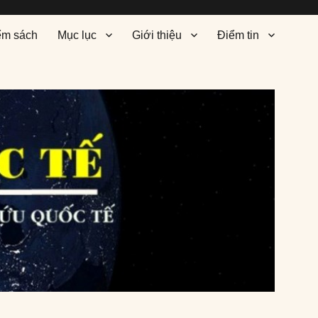
ểm sách
Mục lục
Giới thiệu
Điểm tin