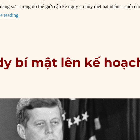
 đáng sợ – trong đó thế giới cận kề nguy cơ hủy diệt hạt nhân – cuối cù
“27/10/1962: Mỹ và Liên Xô lùi bước trước bờ vực chiến tra
e reading
dy bí mật lên kế hoạc