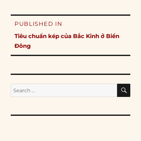
Post
PUBLISHED IN
navigation
Tiêu chuẩn kép của Bắc Kinh ở Biển
Đông
SE
Search
for: