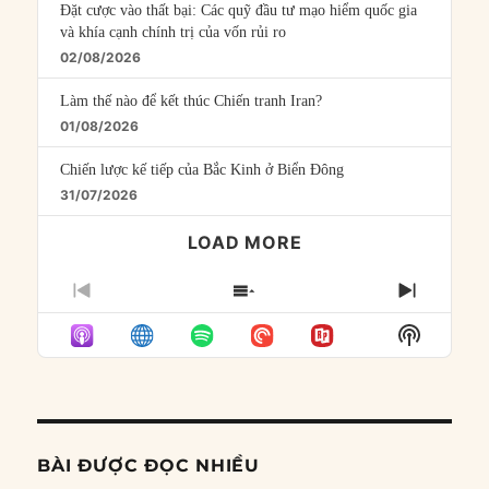
Đặt cược vào thất bại: Các quỹ đầu tư mạo hiểm quốc gia
và khía cạnh chính trị của vốn rủi ro
02/08/2026
Làm thế nào để kết thúc Chiến tranh Iran?
01/08/2026
Chiến lược kế tiếp của Bắc Kinh ở Biển Đông
31/07/2026
LOAD MORE
PREVIOUS
SHOW
NEXT
EPISODE
EPISODES
EPISO
Show
LIST
Podcast
Informat
BÀI ĐƯỢC ĐỌC NHIỀU