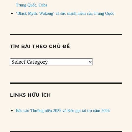
Trung Quốc, Cuba
‘Black Myth: Wukong’ và sức mạnh mềm của Trung Quốc
TÌM BÀI THEO CHỦ ĐỀ
Tìm
bài
theo
chủ
đề
LINKS HỮU ÍCH
Báo cáo Thường niên 2025 và Kêu gọi tài trợ năm 2026