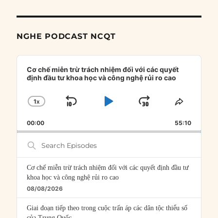
NGHE PODCAST NCQT
Audio
Player
Cơ chế miễn trừ trách nhiệm đối với các quyết
định đầu tư khoa học và công nghệ rủi ro cao
1
X
SKIP
PLAY
JUMP
CHANGE
SHARE
PLAYBACK
THIS
BACKWARD
PAUSE
FORWARD
00:00
RATE
55:10
EPISOD
Search
Episodes
Cơ chế miễn trừ trách nhiệm đối với các quyết định đầu tư
khoa học và công nghệ rủi ro cao
08/08/2026
Giai đoạn tiếp theo trong cuộc trấn áp các dân tộc thiểu số
của Trung Quốc