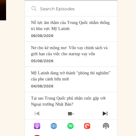
Search
Episodes
Nỗ lực âm thầm của Trung Quốc nhằm thống
trị khu vực Mỹ Latinh
06/08/2026
Nợ cho kẻ mộng mơ: Vốn vay chính sách và
giới hạn của việc cho startup vay vốn
05/08/2026
Mỹ Latinh đang trở thành “phòng thí nghiệm”
của phe cánh hữu mới
04/08/2026
Tại sao Trung Quốc phủ nhận cuộc gặp với
Ngoại trưởng Nhật Bản?
04/08/2026
PREVIOUS
SHOW
NEXT
EPISODE
EPISODES
EPISODE
Điểm mù chiến lược của Trump tại Thái Bình
Show
LIST
Dương
Podcast