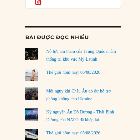
Informatio
03/08/2026
Đặt cược vào thất bại: Các quỹ đầu tư mạo
hiểm quốc gia và khía cạnh chính trị của vốn
rủi ro
02/08/2026
BÀI ĐƯỢC ĐỌC NHIỀU
Làm thế nào để kết thúc Chiến tranh Iran?
Nỗ lực âm thầm của Trung Quốc nhằm
01/08/2026
thống trị khu vực Mỹ Latinh
Chiến lược kế tiếp của Bắc Kinh ở Biển Đông
31/07/2026
Thế giới hôm nay: 06/08/2026
Trật tự thế giới mới: Các nước nhỏ sẽ luôn
phải chịu đựng?
Mối nguy khi Châu Âu do dự hỗ trợ
30/07/2026
phòng không cho Ukraine
Tập tìm cách chôn vùi bê bối chấn động vòng
Kỷ nguyên Ấn Độ Dương - Thái Bình
tròn thân cận của mình
Dương của NATO đã khép lại
29/07/2026
Thế giới hôm nay: 05/08/2026
LOAD MORE