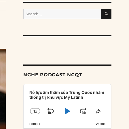
SEARCH
Search
for:
NGHE PODCAST NCQT
Audio
Player
Nỗ lực âm thầm của Trung Quốc nhằm
thống trị khu vực Mỹ Latinh
1
X
SKIP
PLAY
JUMP
CHANGE
SHARE
PLAYBACK
THIS
BACKWARD
PAUSE
FORWARD
00:00
RATE
21:08
EPISODE