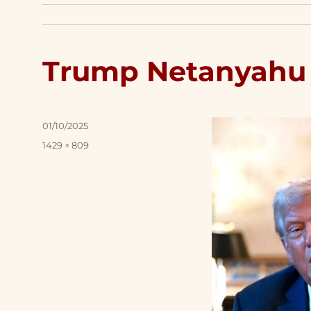
Trump Netanyahu
Posted
01/10/2025
on
Full
1429 × 809
size