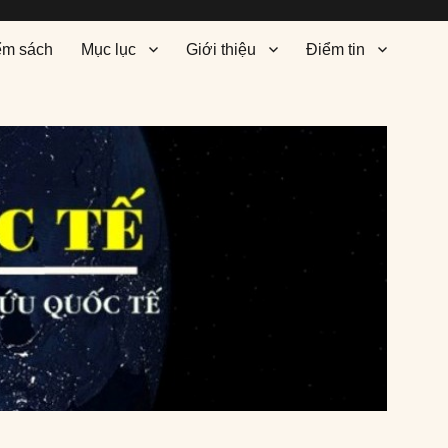
ểm sách
Mục lục
Giới thiệu
Điểm tin