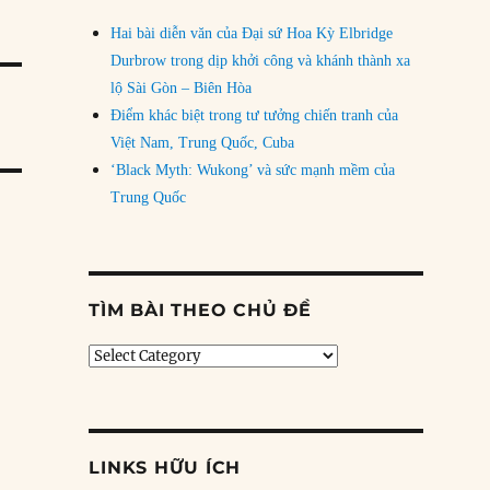
Hai bài diễn văn của Đại sứ Hoa Kỳ Elbridge
Durbrow trong dịp khởi công và khánh thành xa
lộ Sài Gòn – Biên Hòa
Điểm khác biệt trong tư tưởng chiến tranh của
Việt Nam, Trung Quốc, Cuba
‘Black Myth: Wukong’ và sức mạnh mềm của
Trung Quốc
TÌM BÀI THEO CHỦ ĐỀ
Tìm
bài
theo
chủ
đề
LINKS HỮU ÍCH