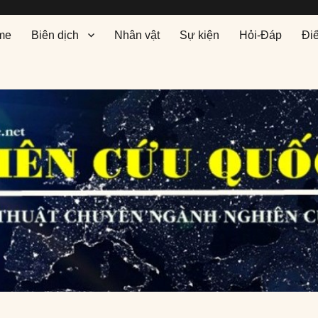
me
Biên dịch
Nhân vật
Sự kiện
Hỏi-Đáp
Đi