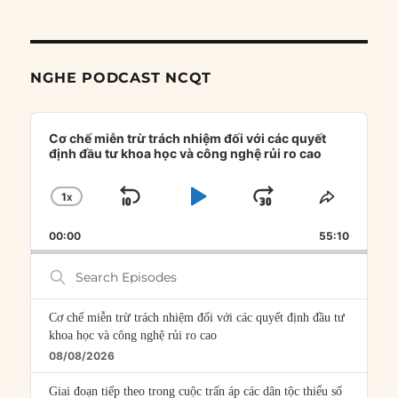
NGHE PODCAST NCQT
Audio
Player
Cơ chế miễn trừ trách nhiệm đối với các quyết
định đầu tư khoa học và công nghệ rủi ro cao
1
X
SKIP
PLAY
JUMP
CHANGE
SHARE
PLAYBACK
THIS
BACKWARD
PAUSE
FORWARD
00:00
RATE
55:10
EPISOD
Search
Episodes
Cơ chế miễn trừ trách nhiệm đối với các quyết định đầu tư
khoa học và công nghệ rủi ro cao
08/08/2026
Giai đoạn tiếp theo trong cuộc trấn áp các dân tộc thiểu số