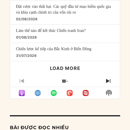
Đặt cược vào thất bại: Các quỹ đầu tư mạo hiểm quốc gia
và khía cạnh chính trị của vốn rủi ro
02/08/2026
Làm thế nào để kết thúc Chiến tranh Iran?
01/08/2026
Chiến lược kế tiếp của Bắc Kinh ở Biển Đông
31/07/2026
LOAD MORE
PREVIOUS
SHOW
NEXT
EPISODE
EPISODES
EPISO
Show
LIST
Podcast
Informat
BÀI ĐƯỢC ĐỌC NHIỀU