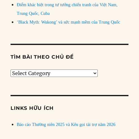
Điểm khác biệt trong tư tưởng chiến tranh của Việt Nam,
Trung Quốc, Cuba
‘Black Myth: Wukong’ và sức mạnh mềm của Trung Quốc
TÌM BÀI THEO CHỦ ĐỀ
Tìm
bài
theo
chủ
đề
LINKS HỮU ÍCH
Báo cáo Thường niên 2025 và Kêu gọi tài trợ năm 2026