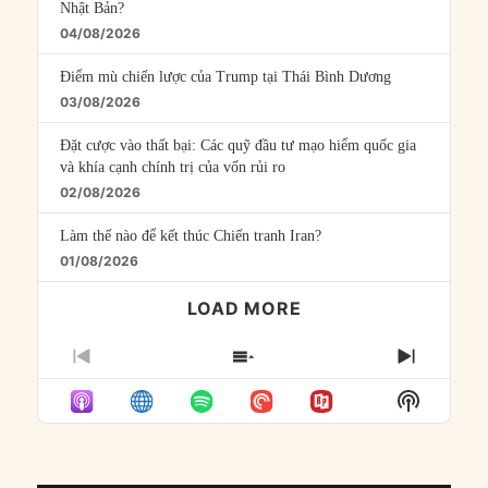
Nhật Bản?
04/08/2026
Điểm mù chiến lược của Trump tại Thái Bình Dương
03/08/2026
Đặt cược vào thất bại: Các quỹ đầu tư mạo hiểm quốc gia
và khía cạnh chính trị của vốn rủi ro
02/08/2026
Làm thế nào để kết thúc Chiến tranh Iran?
01/08/2026
LOAD MORE
PREVIOUS
SHOW
NEXT
EPISODE
EPISODES
EPISO
Show
LIST
Podcast
Informat