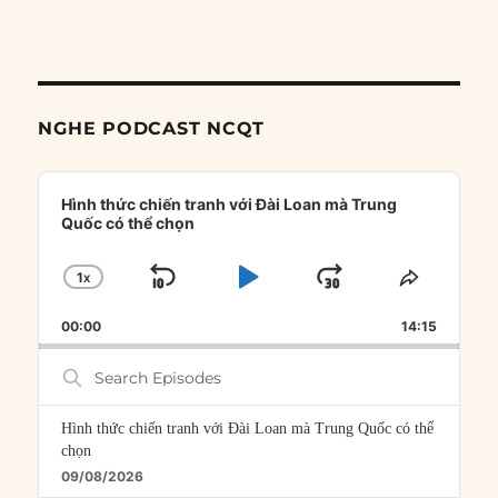
NGHE PODCAST NCQT
Audio
Player
Hình thức chiến tranh với Đài Loan mà Trung
Quốc có thể chọn
1
X
SKIP
PLAY
JUMP
CHANGE
SHARE
PLAYBACK
THIS
BACKWARD
PAUSE
FORWARD
00:00
RATE
14:15
EPISOD
Search
Episodes
Hình thức chiến tranh với Đài Loan mà Trung Quốc có thể
chọn
09/08/2026