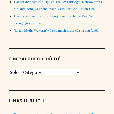
Hai bài diễn văn của Đại sứ Hoa Kỳ Elbridge Durbrow trong
dịp khởi công và khánh thành xa lộ Sài Gòn – Biên Hòa
Điểm khác biệt trong tư tưởng chiến tranh của Việt Nam,
Trung Quốc, Cuba
‘Black Myth: Wukong’ và sức mạnh mềm của Trung Quốc
TÌM BÀI THEO CHỦ ĐỀ
Tìm
bài
theo
chủ
đề
LINKS HỮU ÍCH