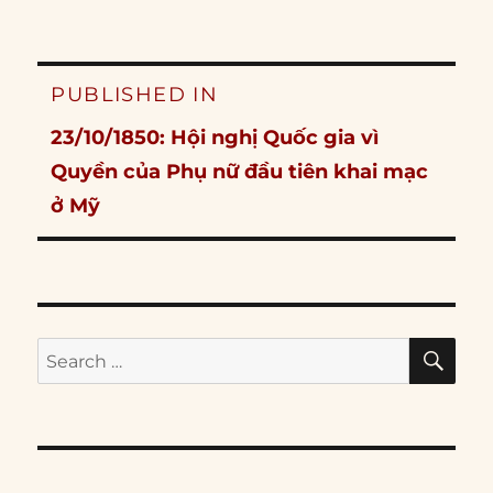
Post
PUBLISHED IN
navigation
23/10/1850: Hội nghị Quốc gia vì
Quyền của Phụ nữ đầu tiên khai mạc
ở Mỹ
SE
Search
for: