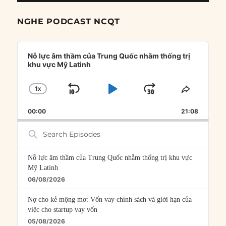
NGHE PODCAST NCQT
Audio
Player
Nỗ lực âm thầm của Trung Quốc nhằm thống trị
khu vực Mỹ Latinh
1
X
SKIP
PLAY
JUMP
CHANGE
SHARE
PLAYBACK
THIS
BACKWARD
PAUSE
FORWARD
00:00
RATE
21:08
EPISOD
Search
Episodes
Nỗ lực âm thầm của Trung Quốc nhằm thống trị khu vực
Mỹ Latinh
06/08/2026
Nợ cho kẻ mộng mơ: Vốn vay chính sách và giới hạn của
việc cho startup vay vốn
05/08/2026