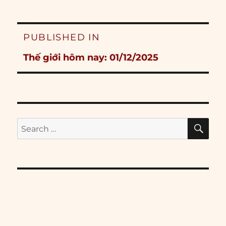
Post
PUBLISHED IN
navigation
Thế giới hôm nay: 01/12/2025
SE
Search
for: