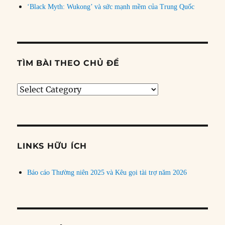
‘Black Myth: Wukong’ và sức mạnh mềm của Trung Quốc
TÌM BÀI THEO CHỦ ĐỀ
Tìm
bài
theo
chủ
đề
LINKS HỮU ÍCH
Báo cáo Thường niên 2025 và Kêu gọi tài trợ năm 2026