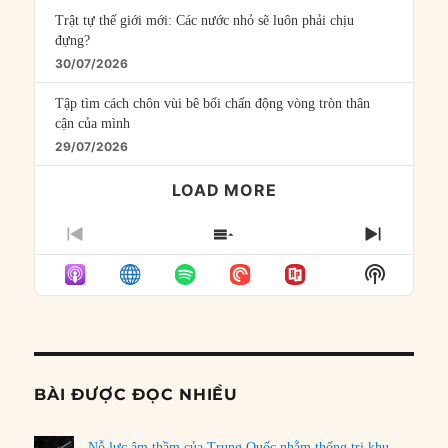
Trật tự thế giới mới: Các nước nhỏ sẽ luôn phải chịu
đựng?
30/07/2026
Tập tìm cách chôn vùi bê bối chấn động vòng tròn thân
cận của mình
29/07/2026
LOAD MORE
PREVIOUS
SHOW
NEXT
EPISODE
EPISODES
EPISO
Show
LIST
Podcast
Informat
BÀI ĐƯỢC ĐỌC NHIỀU
Nỗ lực âm thầm của Trung Quốc nhằm thống trị khu