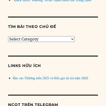
‘Black Myth: Wukong’ và sức mạnh mềm của Trung Quốc
TÌM BÀI THEO CHỦ ĐỀ
Tìm
bài
theo
chủ
đề
LINKS HỮU ÍCH
Báo cáo Thường niên 2025 và Kêu gọi tài trợ năm 2026
NCQT TRÊN TELEGRAM