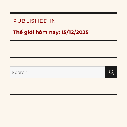
Post
PUBLISHED IN
navigation
Thế giới hôm nay: 15/12/2025
SE
Search
for: