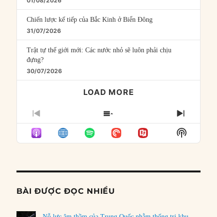
01/08/2026
Chiến lược kế tiếp của Bắc Kinh ở Biển Đông
31/07/2026
Trật tự thế giới mới: Các nước nhỏ sẽ luôn phải chịu
đựng?
30/07/2026
LOAD MORE
PREVIOUS
SHOW
NEXT
EPISODE
EPISODES
EPISO
Show
LIST
Podcast
Informat
BÀI ĐƯỢC ĐỌC NHIỀU
Nỗ lực âm thầm của Trung Quốc nhằm thống trị khu