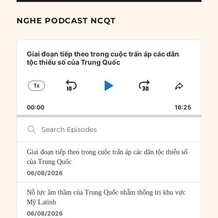
NGHE PODCAST NCQT
Audio
Player
Giai đoạn tiếp theo trong cuộc trấn áp các dân
tộc thiểu số của Trung Quốc
1
X
SKIP
PLAY
JUMP
CHANGE
SHARE
PLAYBACK
THIS
BACKWARD
PAUSE
FORWARD
00:00
RATE
16:25
EPISOD
Search
Episodes
Giai đoạn tiếp theo trong cuộc trấn áp các dân tộc thiểu số
của Trung Quốc
06/08/2026
Nỗ lực âm thầm của Trung Quốc nhằm thống trị khu vực
Mỹ Latinh
06/08/2026