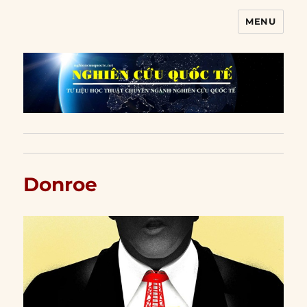
MENU
Nghiên cứu quốc tế
Donroe