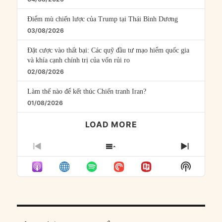
Điểm mù chiến lược của Trump tại Thái Bình Dương
03/08/2026
Đặt cược vào thất bại: Các quỹ đầu tư mạo hiểm quốc gia
và khía cạnh chính trị của vốn rủi ro
02/08/2026
Làm thế nào để kết thúc Chiến tranh Iran?
01/08/2026
LOAD MORE
PREVIOUS
SHOW
NEXT
EPISODE
EPISODES
EPISO
Show
LIST
Podcast
Informat