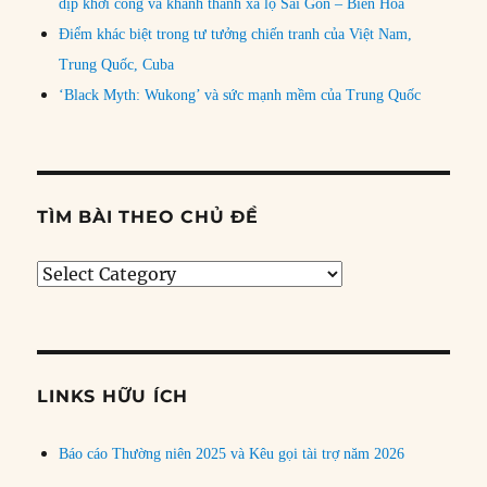
dịp khởi công và khánh thành xa lộ Sài Gòn – Biên Hòa
Điểm khác biệt trong tư tưởng chiến tranh của Việt Nam,
Trung Quốc, Cuba
‘Black Myth: Wukong’ và sức mạnh mềm của Trung Quốc
TÌM BÀI THEO CHỦ ĐỀ
Tìm
bài
theo
chủ
đề
LINKS HỮU ÍCH
Báo cáo Thường niên 2025 và Kêu gọi tài trợ năm 2026