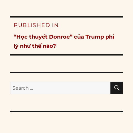
Post
PUBLISHED IN
navigation
“Học thuyết Donroe” của Trump phi
lý như thế nào?
SE
Search
for: