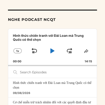
NGHE PODCAST NCQT
Audio
Player
Hình thức chiến tranh với Đài Loan mà Trung
Quốc có thể chọn
1
X
SKIP
PLAY
JUMP
CHANGE
SHARE
PLAYBACK
THIS
BACKWARD
PAUSE
FORWARD
00:00
RATE
14:15
EPISOD
Search
Episodes
Hình thức chiến tranh với Đài Loan mà Trung Quốc có thể
chọn
09/08/2026
Cơ chế miễn trừ trách nhiệm đối với các quyết định đầu tư