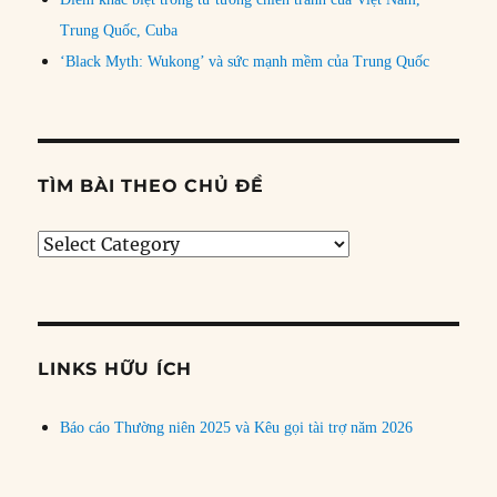
Trung Quốc, Cuba
‘Black Myth: Wukong’ và sức mạnh mềm của Trung Quốc
TÌM BÀI THEO CHỦ ĐỀ
Tìm
bài
theo
chủ
đề
LINKS HỮU ÍCH
Báo cáo Thường niên 2025 và Kêu gọi tài trợ năm 2026