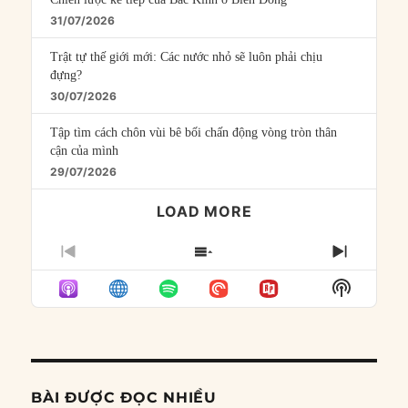
31/07/2026
Trật tự thế giới mới: Các nước nhỏ sẽ luôn phải chịu
đựng?
30/07/2026
Tập tìm cách chôn vùi bê bối chấn động vòng tròn thân
cận của mình
29/07/2026
LOAD MORE
PREVIOUS
SHOW
NEXT
EPISODE
EPISODES
EPISO
Show
LIST
Podcast
Informat
BÀI ĐƯỢC ĐỌC NHIỀU