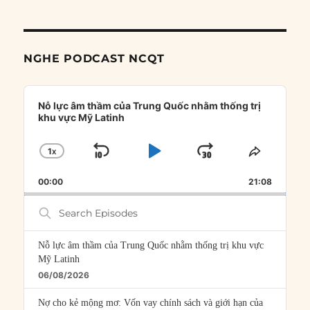
NGHE PODCAST NCQT
Audio
Player
Nỗ lực âm thầm của Trung Quốc nhằm thống trị
khu vực Mỹ Latinh
1
X
SKIP
PLAY
JUMP
CHANGE
SHARE
PLAYBACK
THIS
BACKWARD
PAUSE
FORWARD
00:00
RATE
21:08
EPISOD
Search
Episodes
Nỗ lực âm thầm của Trung Quốc nhằm thống trị khu vực
Mỹ Latinh
06/08/2026
Nợ cho kẻ mộng mơ: Vốn vay chính sách và giới hạn của