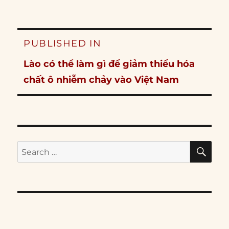
Post
PUBLISHED IN
navigation
Lào có thể làm gì để giảm thiểu hóa
chất ô nhiễm chảy vào Việt Nam
SE
Search
for: