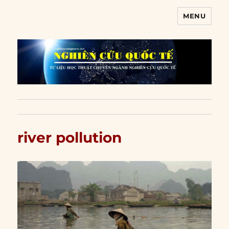
MENU
Nghiên cứu quốc tế
river pollution