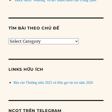
‘Black Myth: Wukong’ và sức mạnh mềm của Trung Quốc
TÌM BÀI THEO CHỦ ĐỀ
Tìm
bài
theo
chủ
đề
LINKS HỮU ÍCH
Báo cáo Thường niên 2025 và Kêu gọi tài trợ năm 2026
NCQT TRÊN TELEGRAM