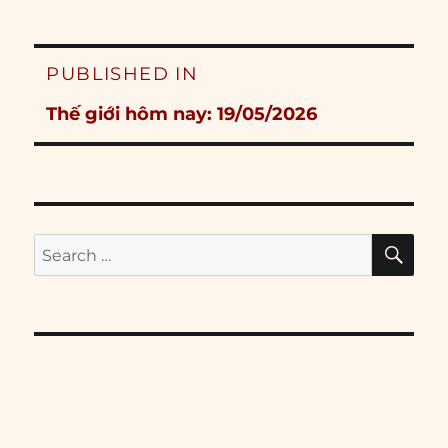
Post
PUBLISHED IN
navigation
Thế giới hôm nay: 19/05/2026
SE
Search
for: