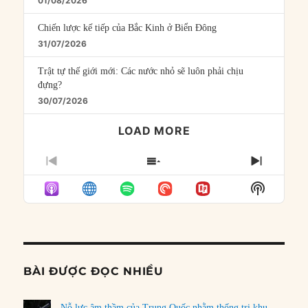
01/08/2026
Chiến lược kế tiếp của Bắc Kinh ở Biển Đông
31/07/2026
Trật tự thế giới mới: Các nước nhỏ sẽ luôn phải chịu
đựng?
30/07/2026
LOAD MORE
PREVIOUS
SHOW
NEXT
EPISODE
EPISODES
EPISO
Show
LIST
Podcast
Informat
BÀI ĐƯỢC ĐỌC NHIỀU
Nỗ lực âm thầm của Trung Quốc nhằm thống trị khu