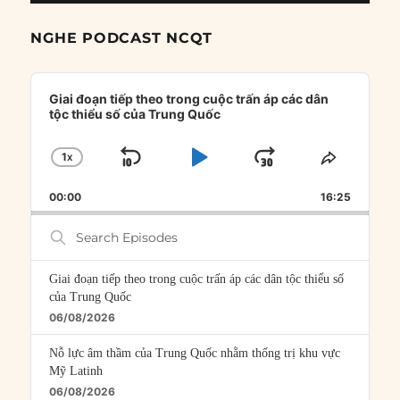
NGHE PODCAST NCQT
Audio
Player
Giai đoạn tiếp theo trong cuộc trấn áp các dân
tộc thiểu số của Trung Quốc
1
X
SKIP
PLAY
JUMP
CHANGE
SHARE
PLAYBACK
THIS
BACKWARD
PAUSE
FORWARD
00:00
RATE
16:25
EPISOD
Search
Episodes
Giai đoạn tiếp theo trong cuộc trấn áp các dân tộc thiểu số
của Trung Quốc
06/08/2026
Nỗ lực âm thầm của Trung Quốc nhằm thống trị khu vực
Mỹ Latinh
06/08/2026