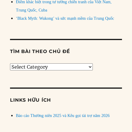
Điểm khác biệt trong tư tưởng chiến tranh của Việt Nam,
Trung Quốc, Cuba
‘Black Myth: Wukong’ và sức mạnh mềm của Trung Quốc
TÌM BÀI THEO CHỦ ĐỀ
Tìm
bài
theo
chủ
đề
LINKS HỮU ÍCH
Báo cáo Thường niên 2025 và Kêu gọi tài trợ năm 2026