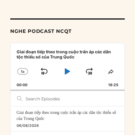
NGHE PODCAST NCQT
Audio
Player
Giai đoạn tiếp theo trong cuộc trấn áp các dân
tộc thiểu số của Trung Quốc
1
X
SKIP
PLAY
JUMP
CHANGE
SHARE
PLAYBACK
THIS
BACKWARD
PAUSE
FORWARD
00:00
RATE
16:25
EPISOD
Search
Episodes
Giai đoạn tiếp theo trong cuộc trấn áp các dân tộc thiểu số
của Trung Quốc
06/08/2026