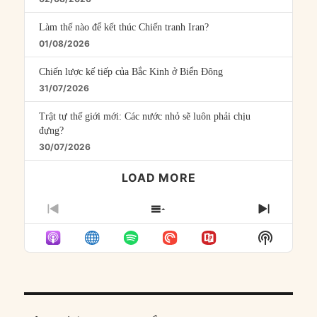
Làm thế nào để kết thúc Chiến tranh Iran?
01/08/2026
Chiến lược kế tiếp của Bắc Kinh ở Biển Đông
31/07/2026
Trật tự thế giới mới: Các nước nhỏ sẽ luôn phải chịu
đựng?
30/07/2026
LOAD MORE
PREVIOUS
SHOW
NEXT
EPISODE
EPISODES
EPISO
Show
LIST
Podcast
Informat