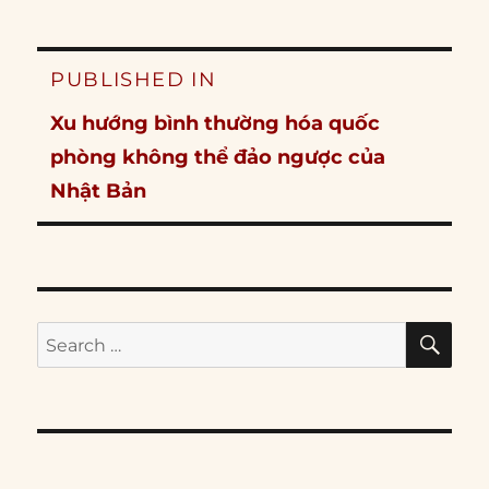
Post
PUBLISHED IN
navigation
Xu hướng bình thường hóa quốc
phòng không thể đảo ngược của
Nhật Bản
SE
Search
for: