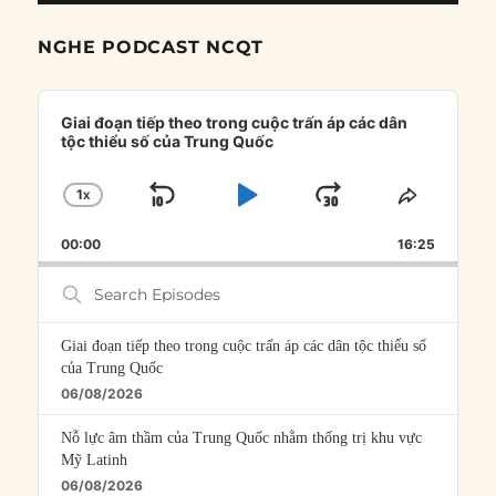
NGHE PODCAST NCQT
Audio
Player
Giai đoạn tiếp theo trong cuộc trấn áp các dân
tộc thiểu số của Trung Quốc
1
X
SKIP
PLAY
JUMP
CHANGE
SHARE
PLAYBACK
THIS
BACKWARD
PAUSE
FORWARD
00:00
RATE
16:25
EPISOD
Search
Episodes
Giai đoạn tiếp theo trong cuộc trấn áp các dân tộc thiểu số
của Trung Quốc
06/08/2026
Nỗ lực âm thầm của Trung Quốc nhằm thống trị khu vực
Mỹ Latinh
06/08/2026