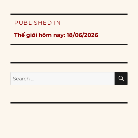
Post
PUBLISHED IN
navigation
Thế giới hôm nay: 18/06/2026
SE
Search
for: