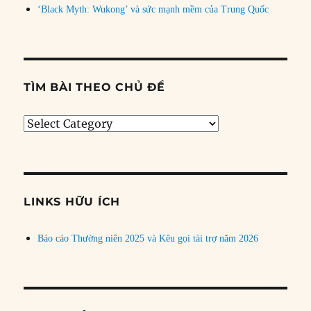
‘Black Myth: Wukong’ và sức mạnh mềm của Trung Quốc
TÌM BÀI THEO CHỦ ĐỀ
Tìm
bài
theo
chủ
đề
LINKS HỮU ÍCH
Báo cáo Thường niên 2025 và Kêu gọi tài trợ năm 2026