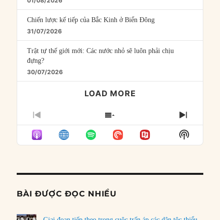
01/08/2026
Chiến lược kế tiếp của Bắc Kinh ở Biển Đông
31/07/2026
Trật tự thế giới mới: Các nước nhỏ sẽ luôn phải chịu
đựng?
30/07/2026
LOAD MORE
PREVIOUS
SHOW
NEXT
EPISODE
EPISODES
EPISO
Show
LIST
Podcast
Informat
BÀI ĐƯỢC ĐỌC NHIỀU
Giai đoạn tiếp theo trong cuộc trấn áp các dân tộc thiểu