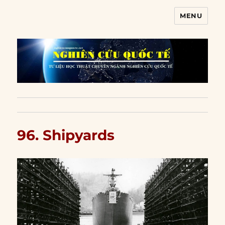
MENU
Nghiên cứu quốc tế
96. Shipyards