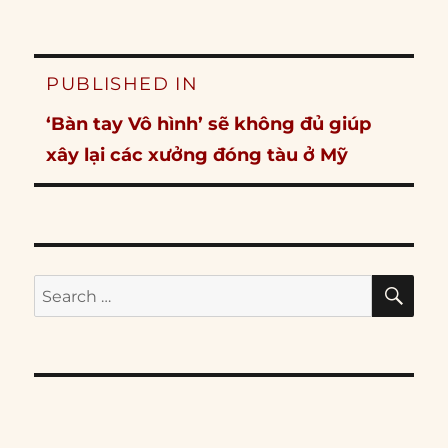
Post
PUBLISHED IN
navigation
‘Bàn tay Vô hình’ sẽ không đủ giúp
xây lại các xưởng đóng tàu ở Mỹ
SE
Search
for: