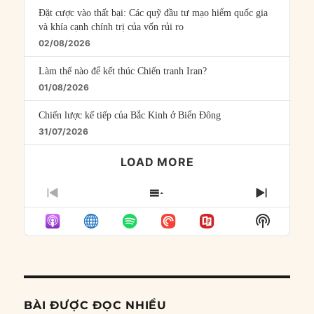
Đặt cược vào thất bại: Các quỹ đầu tư mạo hiểm quốc gia
và khía cạnh chính trị của vốn rủi ro
02/08/2026
Làm thế nào để kết thúc Chiến tranh Iran?
01/08/2026
Chiến lược kế tiếp của Bắc Kinh ở Biển Đông
31/07/2026
LOAD MORE
PREVIOUS
SHOW
NEXT
EPISODE
EPISODES
EPISO
Show
LIST
Podcast
Informat
BÀI ĐƯỢC ĐỌC NHIỀU