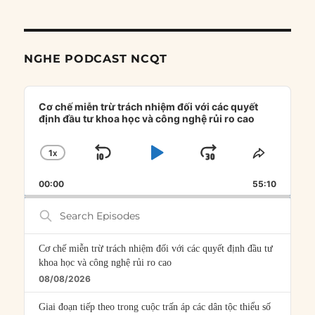
NGHE PODCAST NCQT
Audio
Player
Cơ chế miễn trừ trách nhiệm đối với các quyết
định đầu tư khoa học và công nghệ rủi ro cao
1
X
SKIP
PLAY
JUMP
CHANGE
SHARE
PLAYBACK
THIS
BACKWARD
PAUSE
FORWARD
00:00
RATE
55:10
EPISOD
Search
Episodes
Cơ chế miễn trừ trách nhiệm đối với các quyết định đầu tư
khoa học và công nghệ rủi ro cao
08/08/2026
Giai đoạn tiếp theo trong cuộc trấn áp các dân tộc thiểu số