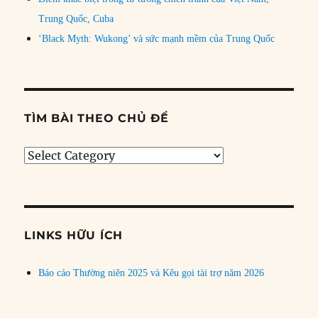
Trung Quốc, Cuba
‘Black Myth: Wukong’ và sức mạnh mềm của Trung Quốc
TÌM BÀI THEO CHỦ ĐỀ
Tìm
bài
theo
chủ
đề
LINKS HỮU ÍCH
Báo cáo Thường niên 2025 và Kêu gọi tài trợ năm 2026