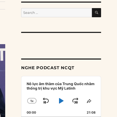
SEARCH
Search
for:
NGHE PODCAST NCQT
Audio
Player
Nỗ lực âm thầm của Trung Quốc nhằm
thống trị khu vực Mỹ Latinh
1
X
SKIP
PLAY
JUMP
CHANGE
SHARE
PLAYBACK
THIS
BACKWARD
PAUSE
FORWARD
00:00
RATE
21:08
EPISODE