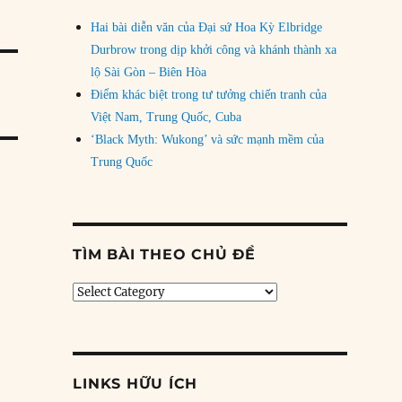
Hai bài diễn văn của Đại sứ Hoa Kỳ Elbridge
Durbrow trong dịp khởi công và khánh thành xa
lộ Sài Gòn – Biên Hòa
Điểm khác biệt trong tư tưởng chiến tranh của
Việt Nam, Trung Quốc, Cuba
‘Black Myth: Wukong’ và sức mạnh mềm của
Trung Quốc
TÌM BÀI THEO CHỦ ĐỀ
Tìm
bài
theo
chủ
đề
LINKS HỮU ÍCH