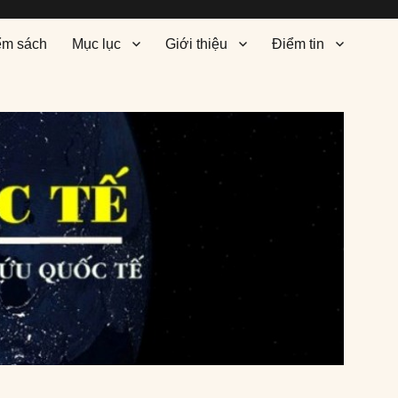
ểm sách
Mục lục
Giới thiệu
Điểm tin