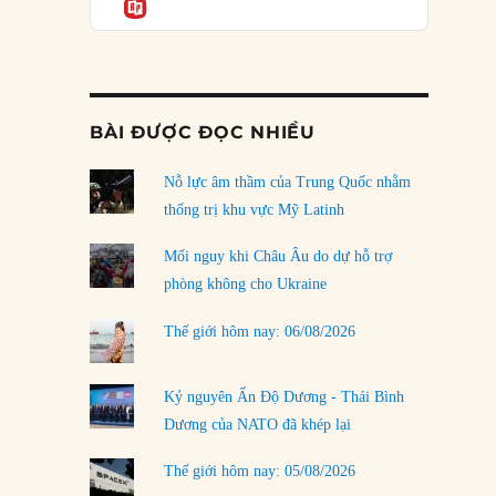
Informatio
03/08/2026
Đặt cược vào thất bại: Các quỹ đầu tư mạo
hiểm quốc gia và khía cạnh chính trị của vốn
rủi ro
02/08/2026
BÀI ĐƯỢC ĐỌC NHIỀU
Làm thế nào để kết thúc Chiến tranh Iran?
Nỗ lực âm thầm của Trung Quốc nhằm
01/08/2026
thống trị khu vực Mỹ Latinh
Chiến lược kế tiếp của Bắc Kinh ở Biển Đông
31/07/2026
Mối nguy khi Châu Âu do dự hỗ trợ
phòng không cho Ukraine
Trật tự thế giới mới: Các nước nhỏ sẽ luôn
phải chịu đựng?
Thế giới hôm nay: 06/08/2026
30/07/2026
Tập tìm cách chôn vùi bê bối chấn động vòng
Kỷ nguyên Ấn Độ Dương - Thái Bình
tròn thân cận của mình
Dương của NATO đã khép lại
29/07/2026
Thế giới hôm nay: 05/08/2026
LOAD MORE