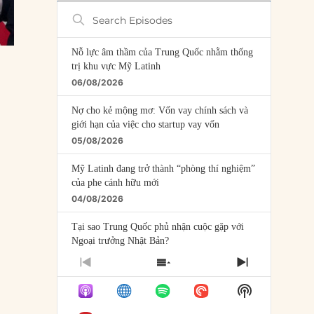
Search
Episodes
Nỗ lực âm thầm của Trung Quốc nhằm thống
trị khu vực Mỹ Latinh
06/08/2026
Nợ cho kẻ mộng mơ: Vốn vay chính sách và
giới hạn của việc cho startup vay vốn
05/08/2026
Mỹ Latinh đang trở thành “phòng thí nghiệm”
của phe cánh hữu mới
04/08/2026
Tại sao Trung Quốc phủ nhận cuộc gặp với
Ngoại trưởng Nhật Bản?
04/08/2026
PREVIOUS
SHOW
NEXT
EPISODE
EPISODES
EPISODE
Điểm mù chiến lược của Trump tại Thái Bình
Show
LIST
Dương
Podcast