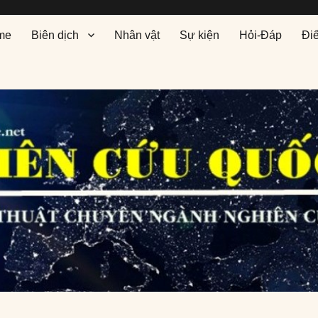
me
Biên dịch
Nhân vật
Sự kiện
Hỏi-Đáp
Đi