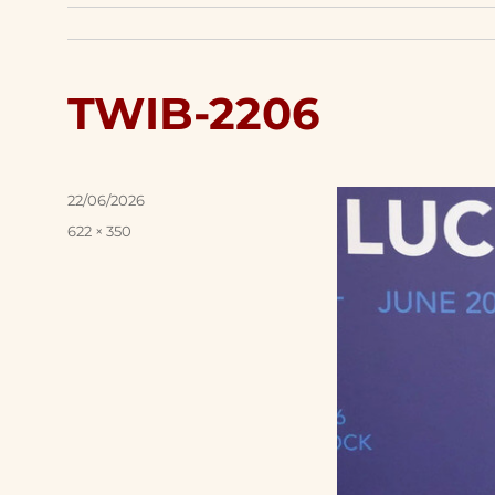
TWIB-2206
Posted
22/06/2026
on
Full
622 × 350
size